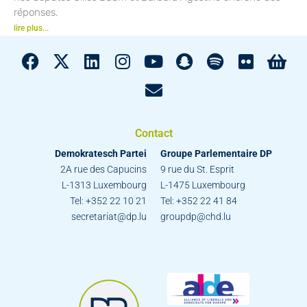
réponses.
lire plus...
Contact
Demokratesch Partei
Groupe Parlementaire DP
2A rue des Capucins
9 rue du St. Esprit
L-1313 Luxembourg
L-1475 Luxembourg
Tel: +352 22 10 21
Tel: +352 22 41 84
secretariat@dp.lu
groupdp@chd.lu