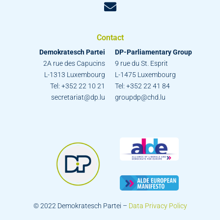
Contact
Demokratesch Partei
DP-Parliamentary Group
2A rue des Capucins
9 rue du St. Esprit
L-1313 Luxembourg
L-1475 Luxembourg
Tel: +352 22 10 21
Tel: +352 22 41 84
secretariat@dp.lu
groupdp@chd.lu
© 2022 Demokratesch Partei –
Data Privacy Policy