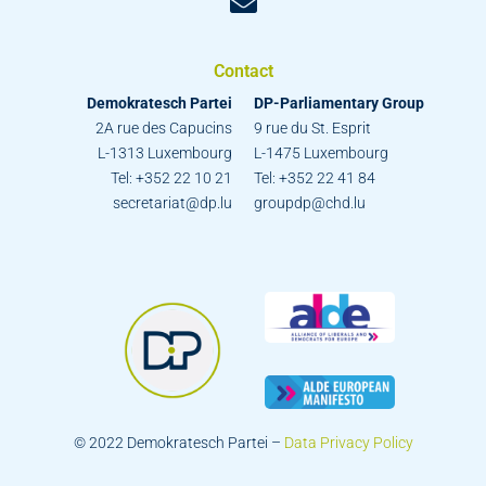
Contact
Demokratesch Partei
DP-Parliamentary Group
2A rue des Capucins
9 rue du St. Esprit
L-1313 Luxembourg
L-1475 Luxembourg
Tel: +352 22 10 21
Tel: +352 22 41 84
secretariat@dp.lu
groupdp@chd.lu
© 2022 Demokratesch Partei –
Data Privacy Policy