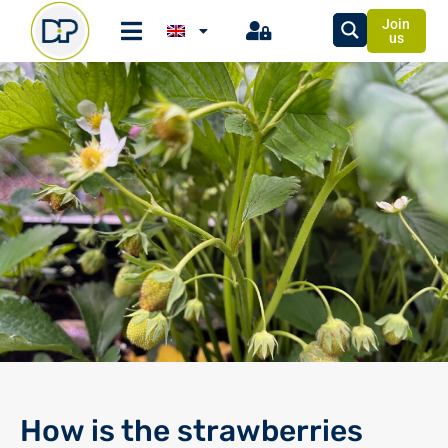
Join
us
How is the strawberries