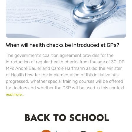
When will health checks be introduced at GPs?
The government’s coalition agreement provides for the
introduction of regular health checks from the age of 30. DP
MPs André Bauler and Carole Hartmann asked the Minister
of Health how far the implementation of this initiative has
progressed, whether special training courses will be offered
for doctors and whether the DSP will be used in this context.
read more...