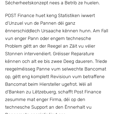
Sécherheetskonzept nees a Betrib ze huelen.
POST Finance huet keng Statistiken iwwert
d’Unzuel vun de Pannen déi ganz
ënnerschiddlech Ursaache kënnen hunn. Am Fall
vun enger Pann oder engem technesche
Problem gëtt an der Reegel an Zäit vu véier
Stonnen intervenéiert. Gréisser Reparature
kënnen och alt ee bis zwee Deeg daueren. Triede
reegelméisseg Panne vum selwechte Bancomat
op, gëtt eng komplett Revisioun vum betraffene
Bancomat beim Hiersteller ugefrot. Wéi all
d’Banken zu Lëtzebuerg, schafft Post Finance
zesumme mat enger Firma, déi op den
technesche Support an den Ënnerhalt vu