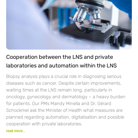
Cooperation between the LNS and private
laboratories and automation within the LNS
Biopsy analysis plays a crucial role in diagnosing serious
diseases such as cancer. Despite certain improvements,
waiting times at the LNS remain long, particularly in
oncology, gynecology and dermatology – a heavy burden
for patients. Our PMs Mandy Minella and Dr. Gérard
Schockmel ask the Minister of Health what measures are
planned regarding automation, digitalisation and possible
cooperation with private laboratories.
read more...