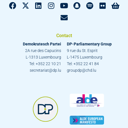
Contact
Demokratesch Partei
DP-Parliamentary Group
2A rue des Capucins
9 rue du St. Esprit
L-1313 Luxembourg
L-1475 Luxembourg
Tel: +352 22 10 21
Tel: +352 22 41 84
secretariat@dp.lu
groupdp@chd.lu