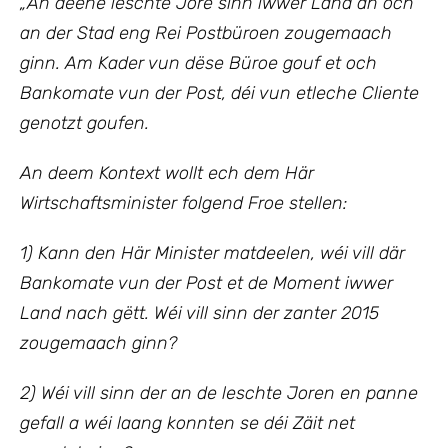
„An deene leschte Jore sinn iwwer Land an och
an der Stad eng Rei Postbüroen zougemaach
ginn. Am Kader vun dëse Büroe gouf et och
Bankomate vun der Post, déi vun etleche Cliente
genotzt goufen.
An deem Kontext wollt ech
dem Här
Wirtschaftsminister
folgend Froe stellen:
1) Kann den Här Minister matdeelen, wéi vill där
Bankomate vun der Post et de Moment iwwer
Land nach gëtt. Wéi vill sinn der zanter 2015
zougemaach ginn?
2) Wéi vill sinn der an de leschte Joren en panne
gefall a wéi laang konnten se déi Zäit net