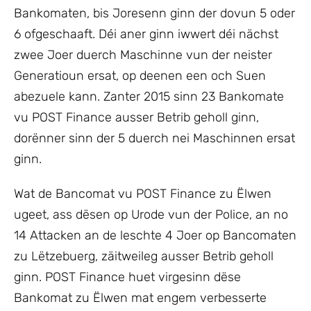
Bankomaten, bis Joresenn ginn der dovun 5 oder
6 ofgeschaaft. Déi aner ginn iwwert déi nächst
zwee Joer duerch Maschinne vun der neister
Generatioun ersat, op deenen een och Suen
abezuele kann. Zanter 2015 sinn 23 Bankomate
vu POST Finance ausser Betrib geholl ginn,
dorënner sinn der 5 duerch nei Maschinnen ersat
ginn.
Wat de Bancomat vu POST Finance zu Ëlwen
ugeet, ass dësen op Urode vun der Police, an no
14 Attacken an de leschte 4 Joer op Bancomaten
zu Lëtzebuerg, zäitweileg ausser Betrib geholl
ginn. POST Finance huet virgesinn dëse
Bankomat zu Ëlwen mat engem verbesserte