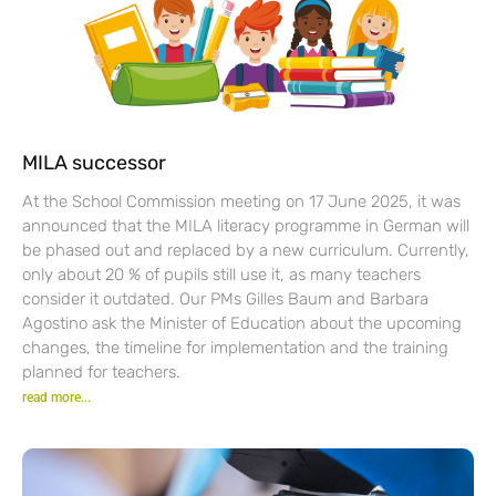
MILA successor
At the School Commission meeting on 17 June 2025, it was
announced that the MILA literacy programme in German will
be phased out and replaced by a new curriculum. Currently,
only about 20 % of pupils still use it, as many teachers
consider it outdated. Our PMs Gilles Baum and Barbara
Agostino ask the Minister of Education about the upcoming
changes, the timeline for implementation and the training
planned for teachers.
read more...