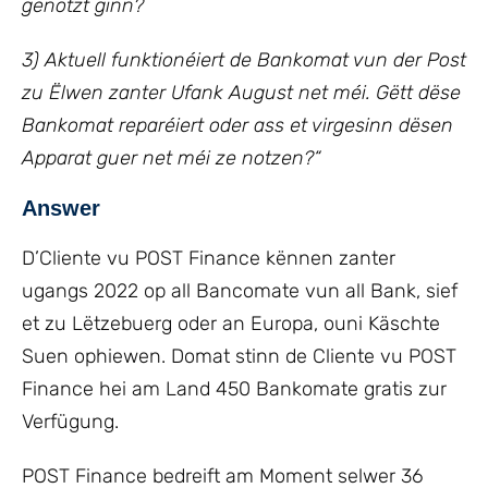
genotzt ginn?
3) Aktuell funktionéiert de Bankomat vun der Post
zu Ëlwen zanter Ufank August net méi. Gëtt dëse
Bankomat reparéiert oder ass et virgesinn dësen
Apparat guer net méi ze notzen?“
Answer
D’Cliente vu POST Finance kënnen zanter
ugangs 2022 op all Bancomate vun all Bank, sief
et zu Lëtzebuerg oder an Europa, ouni Käschte
Suen ophiewen. Domat stinn de Cliente vu POST
Finance hei am Land 450 Bankomate gratis zur
Verfügung.
POST Finance bedreift am Moment selwer 36