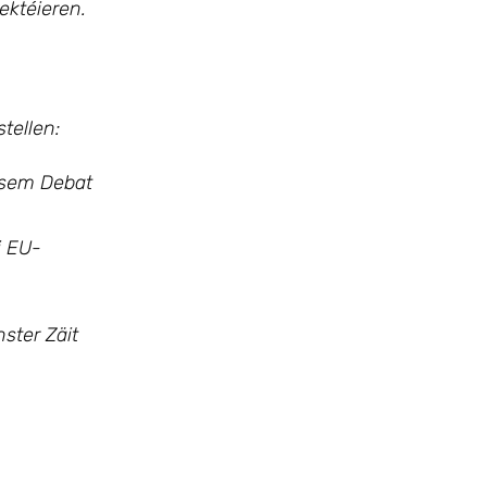
ektéieren.
tellen:
ësem Debat
i EU-
ster Zäit