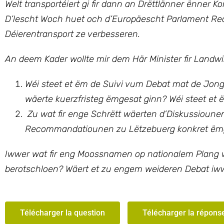
Welt transportéiert gi fir dann an Drëttlänner ënner K
D’lescht Woch huet och d’Europäescht Parlament Re
Déierentransport ze verbesseren.
An deem Kader wollte mir
dem Här Minister fir Landw
Wéi steet et ëm de Suivi vum Debat mat de Jon
wäerte kuerzfristeg ëmgesat ginn? Wéi steet et 
Zu wat fir enge Schrëtt wäerten d’Diskussioune
Recommandatiounen zu Lëtzebuerg konkret ëm
Iwwer wat fir eng Moossnamen op nationalem Plang w
berotschloen? Wäert et zu engem weideren Debat iw
Télécharger la question
Télécharger la répons