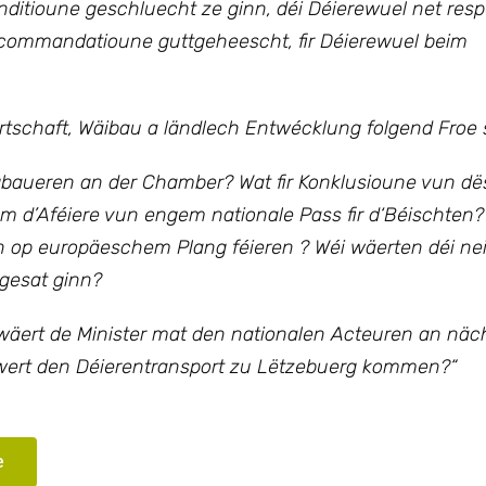
onditioune geschluecht ze ginn, déi Déierewuel net resp
commandatioune guttgeheescht, fir Déierewuel beim
irtschaft, Wäibau a ländlech Entwécklung
folgend Froe s
gbaueren an der Chamber? Wat fir Konklusioune vun d
ëm d’Aféiere vun engem nationale Pass fir d‘Béischten?
n op europäeschem Plang féieren ? Wéi wäerten déi ne
gesat ginn?
äert de Minister mat den nationalen Acteuren an näch
wert den Déierentransport zu Lëtzebuerg kommen?“
e