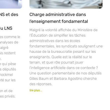
NS et des
Charge administrative dans
l’enseignement fondamental
du LNS
Malgré la volonté affichée du Ministère de
l’Éducation de simplifier les tâches
ves comme le
administratives dans les écoles
analyses de
fondamentales, les syndicats soulignent une
malgré
hausse de la bureaucratie pesant sur les
is restent
enseignants. Quelle est la réalité sur le
,
terrain, et quel rôle pourrait jouer
e qui pèse
l’intelligence artificielle dans ce contexte ?
os députés
Une question parlementaire de nos députés
chockmel
Gilles Baum et Barbara Agostino cherche
nté sur les
des réponses.
ion et de
lire plus...
es privés.