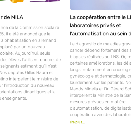
r de MILA
La coopération entre le L
laboratoires privés et
ance de la Commission scolaire
l’automatisation au sein 
25, il a été annoncé que le
alphabétisation en allemand
Le diagnostic de maladies gra
mplacé par un nouveau
cancer dépend fortement des 
laire. Aujourd’hui, seuls
biopsies réalisées au LNS. Or, 
des élèves l’utilisent encore, de
certaines améliorations, les déla
ignants estimant qu’il n’est
longs, notamment en oncologie
 Nos députés Gilles Baum et
gynécologie et dermatologie, c
ino interpellent le ministre de
lourdement sur les patients. N
ur l’introduction du nouveau
Mandy Minella et Dr. Gérard S
orientations didactiques et la
interpellent la Ministre de la Sa
s enseignants.
mesures prévues en matière
d’automatisation, de digitalisat
coopération avec des laboratoir
lire plus...