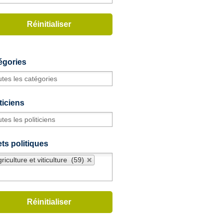
égories
ticiens
ts politiques
riculture et viticulture (59)