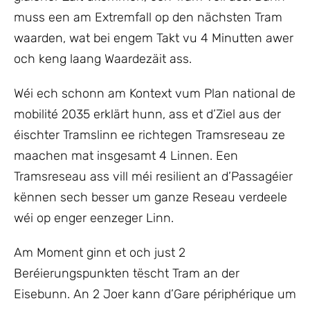
muss een am Extremfall op den nächsten Tram
waarden, wat bei engem Takt vu 4 Minutten awer
och keng laang Waardezäit ass.
Wéi ech schonn am Kontext vum Plan national de
mobilité 2035 erklärt hunn, ass et d’Ziel aus der
éischter Tramslinn ee richtegen Tramsreseau ze
maachen mat insgesamt 4 Linnen. Een
Tramsreseau ass vill méi resilient an d’Passagéier
kënnen sech besser um ganze Reseau verdeele
wéi op enger eenzeger Linn.
Am Moment ginn et och just 2
Beréierungspunkten tëscht Tram an der
Eisebunn. An 2 Joer kann d’Gare périphérique um