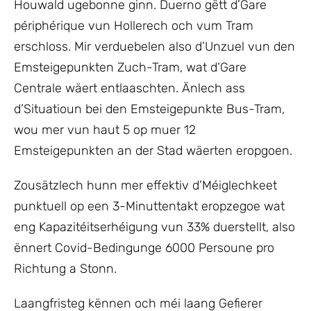
Houwald ugebonne ginn. Duerno gëtt d’Gare
périphérique vun Hollerech och vum Tram
erschloss. Mir verduebelen also d’Unzuel vun den
Emsteigepunkten Zuch-Tram, wat d‘Gare
Centrale wäert entlaaschten. Änlech ass
d’Situatioun bei den Emsteigepunkte Bus-Tram,
wou mer vun haut 5 op muer 12
Emsteigepunkten an der Stad wäerten eropgoen.
Zousätzlech hunn mer effektiv d’Méiglechkeet
punktuell op een 3-Minuttentakt eropzegoe wat
eng Kapazitéitserhéigung vun 33% duerstellt, also
ënnert Covid-Bedingunge 6000 Persoune pro
Richtung a Stonn.
Laangfristeg kënnen och méi laang Gefierer