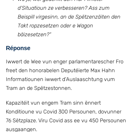
d’Situatioun ze verbesseren? Ass zum
Beispill virgesinn, an de Spëtzenzäiten den
Takt ropzesetzen oder e Wagon
bäizesetzen?“
Réponse
Iwwert de Wee vun enger parlamentarescher Fro
freet den honorabelen Deputéierte Max Hahn
Informatiounen iwwert d’Auslaaschtung vum
Tram an de Spëtzestonnen.
Kapazitéit vun engem Tram sinn ënnert
Konditioune vu Covid 300 Persounen, dovunner
76 Sëtzplaze. Viru Covid ass ee vu 450 Persounen
ausgaangen.