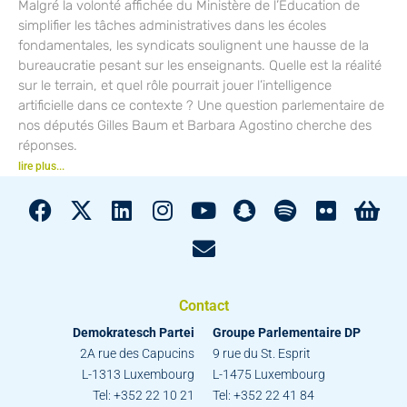
Malgré la volonté affichée du Ministère de l’Éducation de
simplifier les tâches administratives dans les écoles
fondamentales, les syndicats soulignent une hausse de la
bureaucratie pesant sur les enseignants. Quelle est la réalité
sur le terrain, et quel rôle pourrait jouer l’intelligence
artificielle dans ce contexte ? Une question parlementaire de
nos députés Gilles Baum et Barbara Agostino cherche des
réponses.
lire plus...
Contact
Demokratesch Partei
Groupe Parlementaire DP
2A rue des Capucins
9 rue du St. Esprit
L-1313 Luxembourg
L-1475 Luxembourg
Tel: +352 22 10 21
Tel: +352 22 41 84