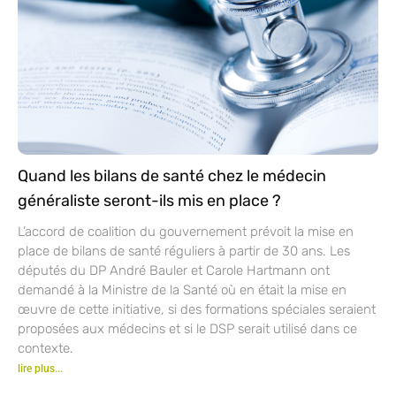
Quand les bilans de santé chez le médecin
généraliste seront-ils mis en place ?
L’accord de coalition du gouvernement prévoit la mise en
place de bilans de santé réguliers à partir de 30 ans. Les
députés du DP André Bauler et Carole Hartmann ont
demandé à la Ministre de la Santé où en était la mise en
œuvre de cette initiative, si des formations spéciales seraient
proposées aux médecins et si le DSP serait utilisé dans ce
contexte.
lire plus...