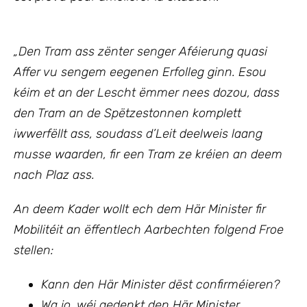
„Den Tram ass zënter senger Aféierung quasi
Affer vu sengem eegenen Erfolleg ginn. Esou
kéim et an der Lescht ëmmer nees dozou, dass
den Tram an de Spëtzestonnen komplett
iwwerfëllt ass, soudass d’Leit deelweis laang
musse waarden, fir een Tram ze kréien an deem
nach Plaz ass.
An deem Kader wollt ech
dem Här Minister fir
Mobilitéit an ëffentlech Aarbechten
folgend Froe
stellen:
Kann den Här Minister dëst confirméieren?
Wa jo, wéi gedenkt den Här Minister