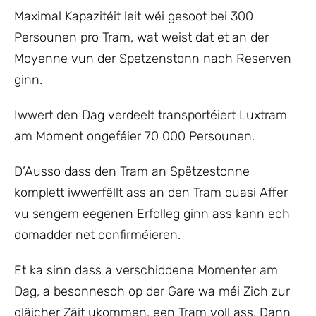
Maximal Kapazitéit leit wéi gesoot bei 300
Persounen pro Tram, wat weist dat et an der
Moyenne vun der Spetzenstonn nach Reserven
ginn.
Iwwert den Dag verdeelt transportéiert Luxtram
am Moment ongeféier 70 000 Persounen.
D’Ausso dass den Tram an Spëtzestonne
komplett iwwerfëllt ass an den Tram quasi Affer
vu sengem eegenen Erfolleg ginn ass kann ech
domadder net confirméieren.
Et ka sinn dass a verschiddene Momenter am
Dag, a besonnesch op der Gare wa méi Zich zur
gläicher Zäit ukommen, een Tram voll ass. Dann