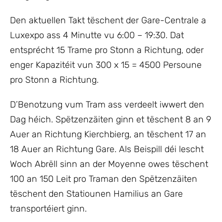
Den aktuellen Takt tëschent der Gare-Centrale a
Luxexpo ass 4 Minutte vu 6:00 – 19:30. Dat
entsprécht 15 Trame pro Stonn a Richtung, oder
enger Kapazitéit vun 300 x 15 = 4500 Persoune
pro Stonn a Richtung.
D’Benotzung vum Tram ass verdeelt iwwert den
Dag héich. Spëtzenzäiten ginn et tëschent 8 an 9
Auer an Richtung Kierchbierg, an tëschent 17 an
18 Auer an Richtung Gare. Als Beispill déi lescht
Woch Abrëll sinn an der Moyenne owes tëschent
100 an 150 Leit pro Traman den Spëtzenzäiten
tëschent den Statiounen Hamilius an Gare
transportéiert ginn.