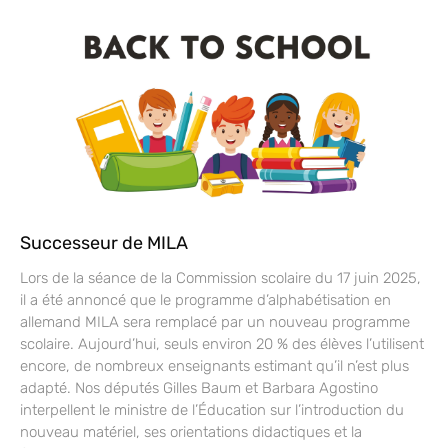
Successeur de MILA
Lors de la séance de la Commission scolaire du 17 juin 2025,
il a été annoncé que le programme d’alphabétisation en
allemand MILA sera remplacé par un nouveau programme
scolaire. Aujourd’hui, seuls environ 20 % des élèves l’utilisent
encore, de nombreux enseignants estimant qu’il n’est plus
adapté. Nos députés Gilles Baum et Barbara Agostino
interpellent le ministre de l’Éducation sur l’introduction du
nouveau matériel, ses orientations didactiques et la