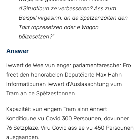
d’Situatioun ze verbesseren? Ass zum
Beispill virgesinn, an de Spëtzenzäiten den
Takt ropzesetzen oder e Wagon
bäizesetzen?“
Answer
Iwwert de Wee vun enger parlamentarescher Fro
freet den honorabelen Deputéierte Max Hahn
Informatiounen iwwert d’Auslaaschtung vum
Tram an de Spëtzestonnen.
Kapazitéit vun engem Tram sinn ënnert
Konditioune vu Covid 300 Persounen, dovunner
76 Sëtzplaze. Viru Covid ass ee vu 450 Persounen
ausgaangen.