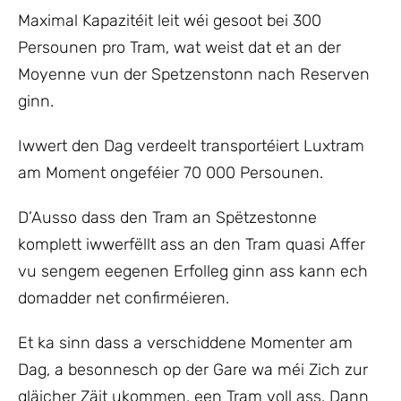
Maximal Kapazitéit leit wéi gesoot bei 300
Persounen pro Tram, wat weist dat et an der
Moyenne vun der Spetzenstonn nach Reserven
ginn.
Iwwert den Dag verdeelt transportéiert Luxtram
am Moment ongeféier 70 000 Persounen.
D’Ausso dass den Tram an Spëtzestonne
komplett iwwerfëllt ass an den Tram quasi Affer
vu sengem eegenen Erfolleg ginn ass kann ech
domadder net confirméieren.
Et ka sinn dass a verschiddene Momenter am
Dag, a besonnesch op der Gare wa méi Zich zur
gläicher Zäit ukommen, een Tram voll ass. Dann