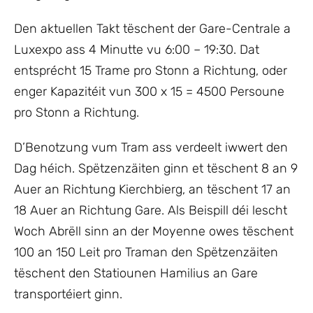
Den aktuellen Takt tëschent der Gare-Centrale a
Luxexpo ass 4 Minutte vu 6:00 – 19:30. Dat
entsprécht 15 Trame pro Stonn a Richtung, oder
enger Kapazitéit vun 300 x 15 = 4500 Persoune
pro Stonn a Richtung.
D’Benotzung vum Tram ass verdeelt iwwert den
Dag héich. Spëtzenzäiten ginn et tëschent 8 an 9
Auer an Richtung Kierchbierg, an tëschent 17 an
18 Auer an Richtung Gare. Als Beispill déi lescht
Woch Abrëll sinn an der Moyenne owes tëschent
100 an 150 Leit pro Traman den Spëtzenzäiten
tëschent den Statiounen Hamilius an Gare
transportéiert ginn.