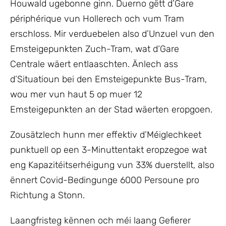
Houwald ugebonne ginn. Duerno gëtt d’Gare
périphérique vun Hollerech och vum Tram
erschloss. Mir verduebelen also d’Unzuel vun den
Emsteigepunkten Zuch-Tram, wat d‘Gare
Centrale wäert entlaaschten. Änlech ass
d’Situatioun bei den Emsteigepunkte Bus-Tram,
wou mer vun haut 5 op muer 12
Emsteigepunkten an der Stad wäerten eropgoen.
Zousätzlech hunn mer effektiv d’Méiglechkeet
punktuell op een 3-Minuttentakt eropzegoe wat
eng Kapazitéitserhéigung vun 33% duerstellt, also
ënnert Covid-Bedingunge 6000 Persoune pro
Richtung a Stonn.
Laangfristeg kënnen och méi laang Gefierer