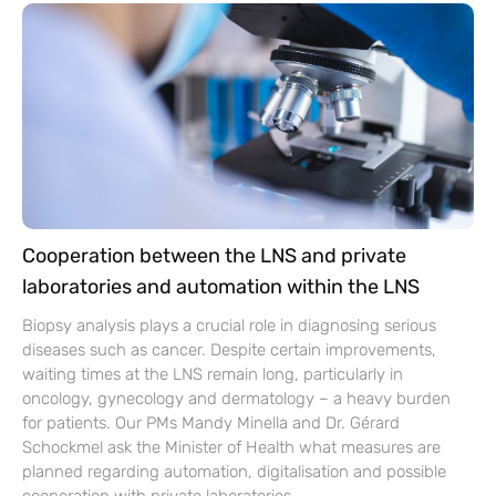
Cooperation between the LNS and private
laboratories and automation within the LNS
Biopsy analysis plays a crucial role in diagnosing serious
diseases such as cancer. Despite certain improvements,
waiting times at the LNS remain long, particularly in
oncology, gynecology and dermatology – a heavy burden
for patients. Our PMs Mandy Minella and Dr. Gérard
Schockmel ask the Minister of Health what measures are
planned regarding automation, digitalisation and possible
cooperation with private laboratories.