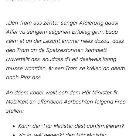
„Den Tram ass zënter senger Aféierung quasi
Affer vu sengem eegenen Erfolleg ginn. Esou
kéim et an der Lescht ëmmer nees dozou, dass
den Tram an de Spëtzestonnen komplett
iwwerfëllt ass, soudass d’Leit deelweis laang
musse waarden, fir een Tram ze kréien an deem
nach Plaz ass.
An deem Kader wollt ech
dem Här Minister fir
Mobilitéit an ëffentlech Aarbechten
folgend Froe
stellen:
Kann den Här Minister dëst confirméieren?
Wa jo, wéi gedenkt den Här Minister