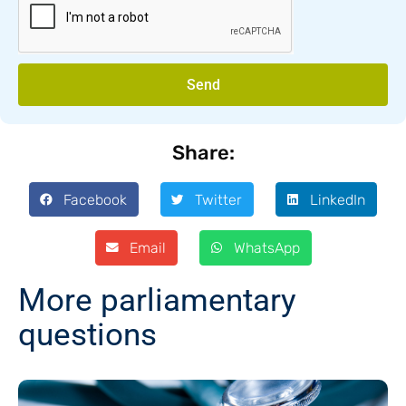
Send
Share:
Facebook
Twitter
LinkedIn
Email
WhatsApp
More parliamentary
questions