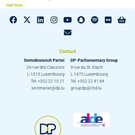
read more...
Contact
Demokratesch Partei
DP-Parliamentary Group
2A rue des Capucins
9 rue du St. Esprit
L-1313 Luxembourg
L-1475 Luxembourg
Tel: +352 22 10 21
Tel: +352 22 41 84
secretariat@dp.lu
groupdp@chd.lu