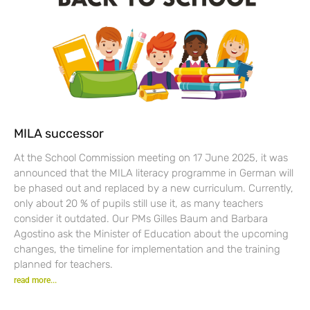
MILA successor
At the School Commission meeting on 17 June 2025, it was
announced that the MILA literacy programme in German will
be phased out and replaced by a new curriculum. Currently,
only about 20 % of pupils still use it, as many teachers
consider it outdated. Our PMs Gilles Baum and Barbara
Agostino ask the Minister of Education about the upcoming
changes, the timeline for implementation and the training
planned for teachers.
read more...