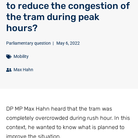
to reduce the congestion of
the tram during peak
hours?
Parliamentary question
|
May 6, 2022
Mobility
Max Hahn
DP MP Max Hahn heard that the tram was
completely overcrowded during rush hour. In this
context, he wanted to know what is planned to
improve the situation.