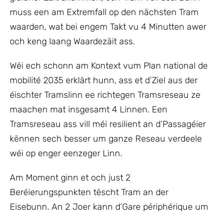
muss een am Extremfall op den nächsten Tram
waarden, wat bei engem Takt vu 4 Minutten awer
och keng laang Waardezäit ass.
Wéi ech schonn am Kontext vum Plan national de
mobilité 2035 erklärt hunn, ass et d’Ziel aus der
éischter Tramslinn ee richtegen Tramsreseau ze
maachen mat insgesamt 4 Linnen. Een
Tramsreseau ass vill méi resilient an d’Passagéier
kënnen sech besser um ganze Reseau verdeele
wéi op enger eenzeger Linn.
Am Moment ginn et och just 2
Beréierungspunkten tëscht Tram an der
Eisebunn. An 2 Joer kann d’Gare périphérique um