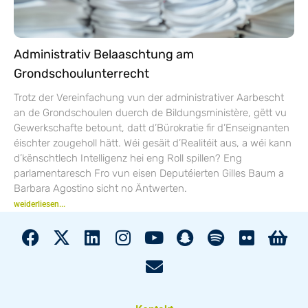
Administrativ Belaaschtung am
Grondschoulunterrecht
Trotz der Vereinfachung vun der administrativer Aarbescht
an de Grondschoulen duerch de Bildungsministère, gëtt vu
Gewerkschafte betount, datt d’Bürokratie fir d’Enseignanten
éischter zougeholl hätt. Wéi gesäit d’Realitéit aus, a wéi kann
d’kënschtlech Intelligenz hei eng Roll spillen? Eng
parlamentaresch Fro vun eisen Deputéierten Gilles Baum a
Barbara Agostino sicht no Äntwerten.
weiderliesen...