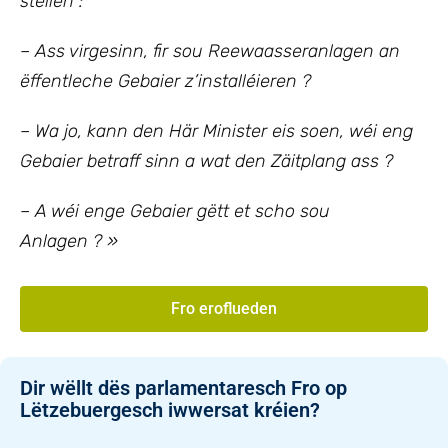
stellen :
– Ass virgesinn, fir sou Reewaasseranlagen an
ëffentleche Gebaier z’installéieren ?
– Wa jo, kann den Här Minister eis soen, wéi eng
Gebaier betraff sinn a wat den Zäitplang ass ?
– A wéi enge Gebaier gëtt et scho sou
Anlagen ? »
Fro eroflueden
Dir wëllt dës parlamentaresch Fro op
Lëtzebuergesch iwwersat kréien?