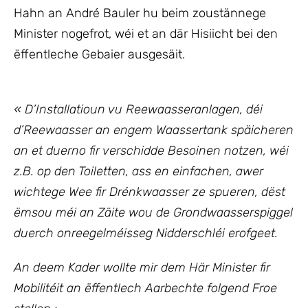
Hahn an André Bauler hu beim zoustännege
Minister nogefrot, wéi et an där Hisiicht bei den
ëffentleche Gebaier ausgesäit.
« D’Installatioun vu Reewaasseranlagen, déi
d’Reewaasser an engem Waassertank späicheren
an et duerno fir verschidde Besoinen notzen, wéi
z.B. op den Toiletten, ass en einfachen, awer
wichtege Wee fir Drénkwaasser ze spueren, dëst
ëmsou méi an Zäite wou de Grondwaasserspiggel
duerch onreegelméisseg Nidderschléi erofgeet.
An deem Kader wollte mir dem Här Minister fir
Mobilitéit an ëffentlech Aarbechte folgend Froe