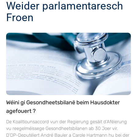
Weider parlamentaresch
Froen
Wéini gi Gesondheetsbilanë beim Hausdokter
agefouert ?
De Koalitiounsaccord vun der Regierung gesäit d’Aféierung
vu reegelméissege Gesondheetsbilanen ab 30 Joer vir.
D’DP-Deputéiert André Bauler a Carole Hartmann hu bei der