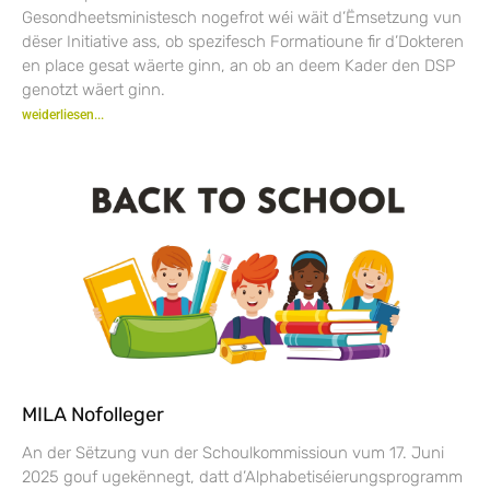
Gesondheetsministesch nogefrot wéi wäit d’Ëmsetzung vun
dëser Initiative ass, ob spezifesch Formatioune fir d’Dokteren
en place gesat wäerte ginn, an ob an deem Kader den DSP
genotzt wäert ginn.
weiderliesen...
MILA Nofolleger
An der Sëtzung vun der Schoulkommissioun vum 17. Juni
2025 gouf ugekënnegt, datt d’Alphabetiséierungsprogramm