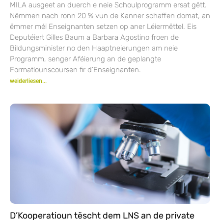
MILA ausgeet an duerch e neie Schoulprogramm ersat gëtt.
Nëmmen nach ronn 20 % vun de Kanner schaffen domat, an
ëmmer méi Enseignanten setzen op aner Léiermëttel. Eis
Deputéiert Gilles Baum a Barbara Agostino froen de
Bildungsminister no den Haaptneierungen am neie
Programm, senger Aféierung an de geplangte
Formatiounscoursen fir d’Enseignanten.
weiderliesen...
D’Kooperatioun tëscht dem LNS an de private