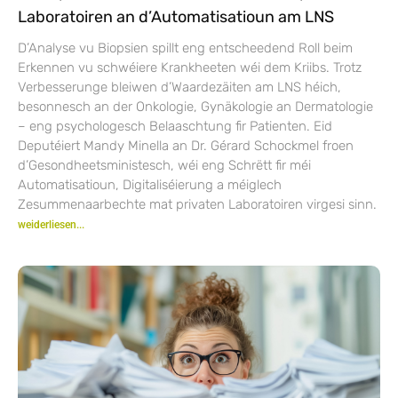
Laboratoiren an d’Automatisatioun am LNS
D’Analyse vu Biopsien spillt eng entscheedend Roll beim
Erkennen vu schwéiere Krankheeten wéi dem Kriibs. Trotz
Verbesserunge bleiwen d’Waardezäiten am LNS héich,
besonnesch an der Onkologie, Gynäkologie an Dermatologie
– eng psychologesch Belaaschtung fir Patienten. Eid
Deputéiert Mandy Minella an Dr. Gérard Schockmel froen
d’Gesondheetsministesch, wéi eng Schrëtt fir méi
Automatisatioun, Digitaliséierung a méiglech
Zesummenaarbechte mat privaten Laboratoiren virgesi sinn.
weiderliesen...