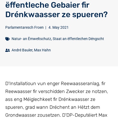
ëffentleche Gebaier fir
Drénkwaasser ze spueren?
Parlamentaresch Froen
|
4. May 2021
Natur- an Ëmweltschutz
,
Staat an ëffentlechen Déngscht
André Bauler
,
Max Hahn
D'Installatioun vun enger Reewaasseranlag, fir
Reewaasser fir verschidden Zwecker ze notzen,
ass eng Méiglechkeet fir Drénkwaasser ze
spueren, grad wann Dréchent an Hëtzt dem
Grondwaasser zousetzen. D'DP-Deputéiert Max