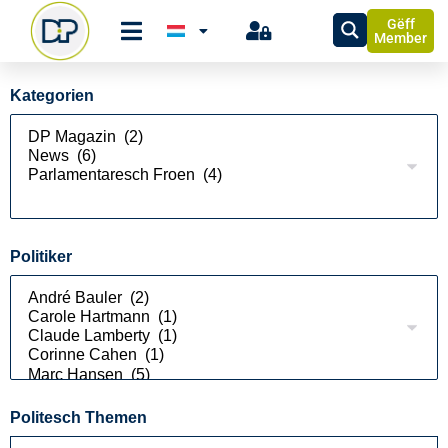
Gëff
Member
Kategorien
Politiker
Politesch Themen