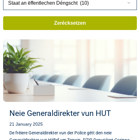
Neie Generaldirekter vun HUT
21 January 2025
De fréiere Generaldirekter vun der Police gëtt den neie
Generaldirekter vun Hëllef um Terrain. D’DP-Deputéiert Corinne