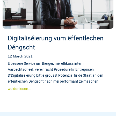
Digitaliséierung vum ëffentlechen
Déngscht
12 March 2021
E bessere Service um Bierger, méi effikass intern
Aarbechtsofleef, vereinfacht Prozedure fir Entreprisen :
D’Digitaliséierung bitt e grousst Potenzial fir de Staat an den
ëffentlechen Déngscht nach méi performant ze maachen.
weiderliesen...