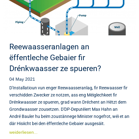
Reewaasseranlagen an
ëffentleche Gebaier fir
Drénkwaasser ze spueren?
04 May 2021
D'Installatioun vun enger Reewaasseranlag, fir Reewaasser fir
verschidden Zwecker ze notzen, ass eng Méiglechkeet fir
Drénkwaasser ze spueren, grad wann Dréchent an Hëtzt dem
Grondwaasser zousetzen. D'DP-Deputéiert Max Hahn an
André Bauler hu beim zoustännege Minister nogefrot, wéi et an
där Hisiicht bei den ëffentleche Gebaier ausgesäit.
weiderliesen...