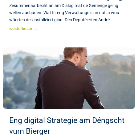
Zesummenaarbecht an am Dialog mat de Gemenge géing
wëllen ausbauen. Wat fir eng Verwaltunge sinn dat, a wou
wäerten dës installéiert ginn. Den Deputéierten André...
weiderliesen...
Eng digital Strategie am Déngscht
vum Bierger