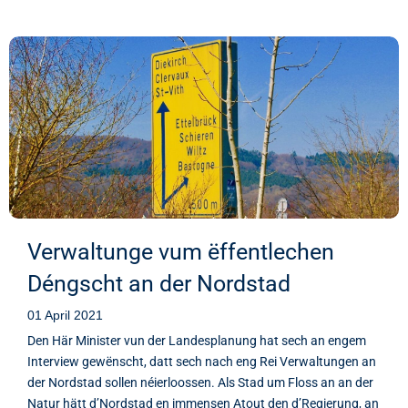
Verwaltunge vum ëffentlechen
Déngscht an der Nordstad
01 April 2021
Den Här Minister vun der Landesplanung hat sech an engem
Interview gewënscht, datt sech nach eng Rei Verwaltungen an
der Nordstad sollen néierloossen. Als Stad um Floss an an der
Natur hätt d’Nordstad en immensen Atout den d’Regierung, an