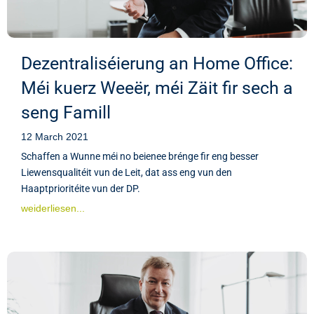
Dezentraliséierung an Home Office:
Méi kuerz Weeër, méi Zäit fir sech a
seng Famill
12 March 2021
Schaffen a Wunne méi no beienee brénge fir eng besser
Liewensqualitéit vun de Leit, dat ass eng vun den
Haaptprioritéite vun der DP.
weiderliesen...