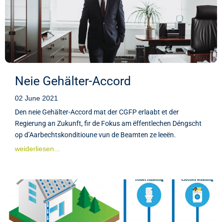
Neie Gehälter-Accord
02 June 2021
Den neie Gehälter-Accord mat der CGFP erlaabt et der
Regierung an Zukunft, fir de Fokus am ëffentlechen Déngscht
op d’Aarbechtskonditioune vun de Beamten ze leeën.
weiderliesen...