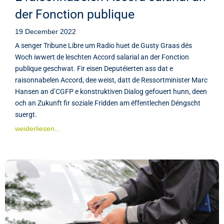
der Fonction publique
19 December 2022
A senger Tribune Libre um Radio huet de Gusty Graas dës
Woch iwwert de leschten Accord salarial an der Fonction
publique geschwat. Fir eisen Deputéierten ass dat e
raisonnabelen Accord, dee weist, datt de Ressortminister Marc
Hansen an d’CGFP e konstruktiven Dialog gefouert hunn, deen
och an Zukunft fir soziale Fridden am ëffentlechen Déngscht
suergt.
weiderliesen...