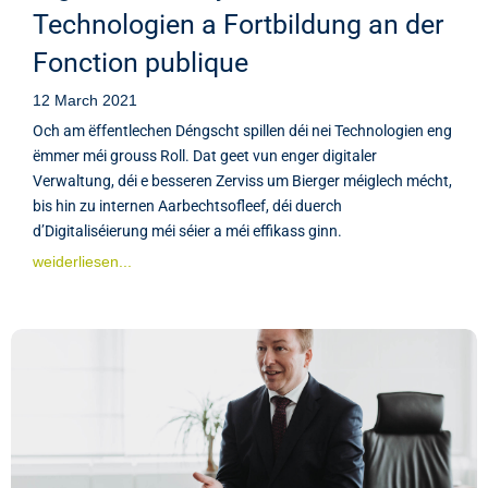
Technologien a Fortbildung an der
Fonction publique
12 March 2021
Och am ëffentlechen Déngscht spillen déi nei Technologien eng
ëmmer méi grouss Roll. Dat geet vun enger digitaler
Verwaltung, déi e besseren Zerviss um Bierger méiglech mécht,
bis hin zu internen Aarbechtsofleef, déi duerch
d’Digitaliséierung méi séier a méi effikass ginn.
weiderliesen...