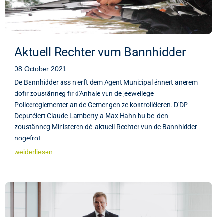
Aktuell Rechter vum Bannhidder
08 October 2021
De Bannhidder ass nierft dem Agent Municipal ënnert anerem
dofir zoustänneg fir d'Anhale vun de jeeweilege
Policereglementer an de Gemengen ze kontrolléieren. D'DP
Deputéiert Claude Lamberty a Max Hahn hu bei den
zoustänneg Ministeren déi aktuell Rechter vun de Bannhidder
nogefrot.
weiderliesen...