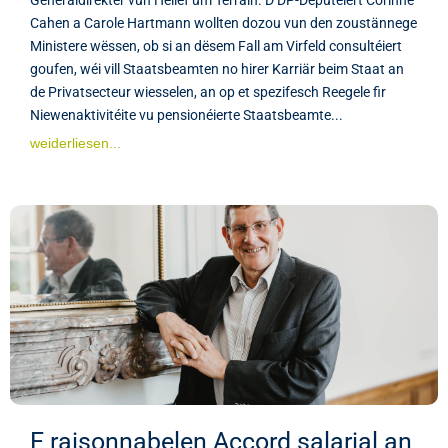
Cahen a Carole Hartmann wollten dozou vun den zoustännege
Ministere wëssen, ob si an dësem Fall am Virfeld consultéiert
goufen, wéi vill Staatsbeamten no hirer Karriär beim Staat an
de Privatsecteur wiesselen, an op et spezifesch Reegele fir
Niewenaktivitéite vu pensionéierte Staatsbeamte...
weiderliesen...
E raisonnabelen Accord salarial an