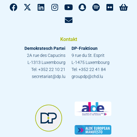
Kontakt
Demokratesch Partei
DP-Fraktioun
2A rue des Capucins
9 rue du St. Esprit
L-1313 Luxembourg
L-1475 Luxembourg
Tel: +352 22 10 21
Tel: +352 22 41 84
secretariat@dp.lu
groupdp@chd.lu