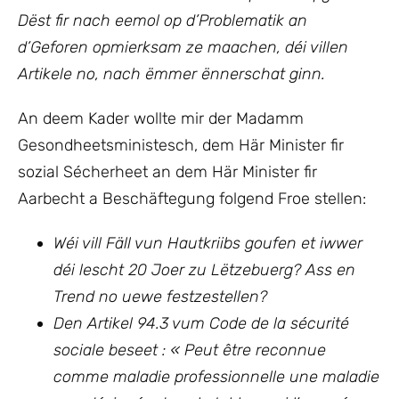
Dëst fir nach eemol op d’Problematik an
d’Geforen opmierksam ze maachen, déi villen
Artikele no, nach ëmmer ënnerschat ginn.
An deem Kader wollte mir der Madamm
Gesondheetsministesch, dem Här Minister fir
sozial Sécherheet an dem Här Minister fir
Aarbecht a Beschäftegung folgend Froe stellen:
Wéi vill Fäll vun Hautkriibs goufen et iwwer
déi lescht 20 Joer zu Lëtzebuerg? Ass en
Trend no uewe festzestellen?
Den Artikel 94.3 vum Code de la sécurité
sociale beseet : « Peut être reconnue
comme maladie professionnelle une maladie