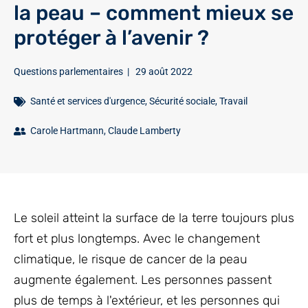
la peau – comment mieux se
protéger à l’avenir ?
Questions parlementaires
|
29 août 2022
Santé et services d'urgence
,
Sécurité sociale
,
Travail
Carole Hartmann
,
Claude Lamberty
Le soleil atteint la surface de la terre toujours plus
fort et plus longtemps. Avec le changement
climatique, le risque de cancer de la peau
augmente également. Les personnes passent
plus de temps à l'extérieur, et les personnes qui