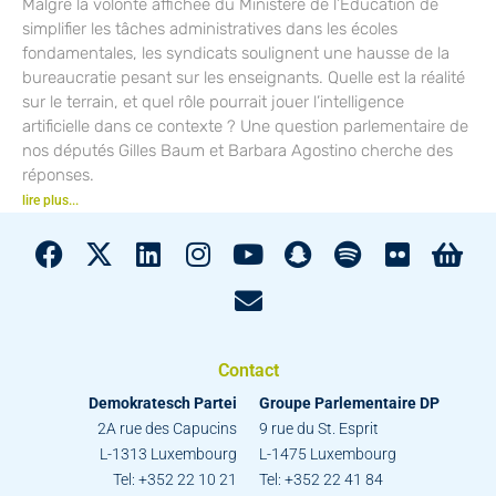
Malgré la volonté affichée du Ministère de l’Éducation de
simplifier les tâches administratives dans les écoles
fondamentales, les syndicats soulignent une hausse de la
bureaucratie pesant sur les enseignants. Quelle est la réalité
sur le terrain, et quel rôle pourrait jouer l’intelligence
artificielle dans ce contexte ? Une question parlementaire de
nos députés Gilles Baum et Barbara Agostino cherche des
réponses.
lire plus...
Contact
Demokratesch Partei
Groupe Parlementaire DP
2A rue des Capucins
9 rue du St. Esprit
L-1313 Luxembourg
L-1475 Luxembourg
Tel: +352 22 10 21
Tel: +352 22 41 84