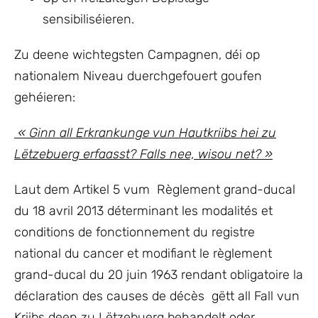
sensibiliséieren.
Zu deene wichtegsten Campagnen, déi op
nationalem Niveau duerchgefouert goufen
gehéieren:
« Ginn all Erkrankunge vun Hautkriibs hei zu
Lëtzebuerg erfaasst? Falls nee, wisou net? »
Laut dem Artikel 5 vum Règlement grand-ducal
du 18 avril 2013 déterminant les modalités et
conditions de fonctionnement du registre
national du cancer et modifiant le règlement
grand-ducal du 20 juin 1963 rendant obligatoire la
déclaration des causes de décès gëtt all Fall vun
Kriibs deen zu Lëtzebuerg behandelt oder