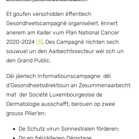
Et goufen verschidden ëffentlech
Gesondheetscampagnë organiséiert, ënnert
anerem am Kader vum Plan National Cancer
2020-2024
[3]
. Des Campagnë riichten sech
souwuel un den Aarbechtssecteur wéi och un
den Grand Public.
Déi jäerlech Informatiounscampagne déi
d’Gesondheetsdirektioun an Zesummenaarbecht
mat der Société Luxembourgeoise de
Dermatologie ausschafft, berouen op zwee
grouss Pilier’en:
De Schutz virun Sonnestralen förderen;
Op en fréizäitegen Dépistage