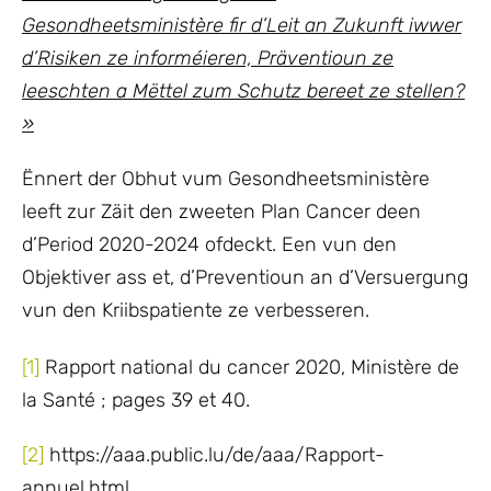
Gesondheetsministère fir d’Leit an Zukunft iwwer
d’Risiken ze informéieren, Präventioun ze
leeschten a Mëttel zum Schutz bereet ze stellen?
»
Ënnert der Obhut vum Gesondheetsministère
leeft zur Zäit den zweeten Plan Cancer deen
d’Period 2020-2024 ofdeckt. Een vun den
Objektiver ass et, d’Preventioun an d’Versuergung
vun den Kriibspatiente ze verbesseren.
[1]
Rapport national du cancer 2020, Ministère de
la Santé ; pages 39 et 40.
[2]
https://aaa.public.lu/de/aaa/Rapport-
annuel.html