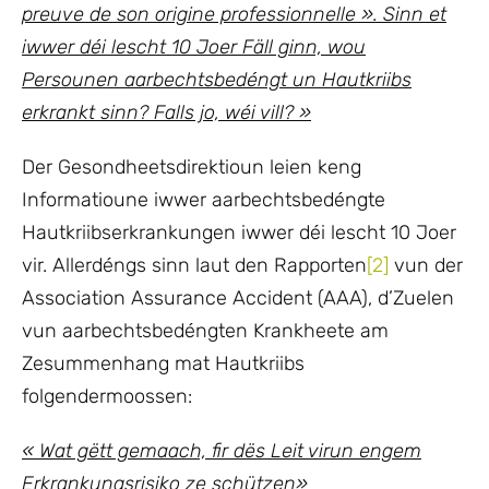
preuve de son origine professionnelle ». Sinn et
iwwer déi lescht 10 Joer Fäll ginn, wou
Persounen aarbechtsbedéngt un Hautkriibs
erkrankt sinn? Falls jo, wéi vill? »
Der Gesondheetsdirektioun leien keng
Informatioune iwwer aarbechtsbedéngte
Hautkriibserkrankungen iwwer déi lescht 10 Joer
vir. Allerdéngs sinn laut den Rapporten
[2]
vun der
Association Assurance Accident (AAA), d’Zuelen
vun aarbechtsbedéngten Krankheete am
Zesummenhang mat Hautkriibs
folgendermoossen:
« Wat gëtt gemaach, fir dës Leit virun engem
Erkrankungsrisiko ze schützen»