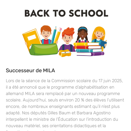
Successeur de MILA
Lors de la séance de la Commission scolaire du 17 juin 2025,
il a été annoncé que le programme d’alphabétisation en
allemand MILA sera remplacé par un nouveau programme
scolaire. Aujourd’hui, seuls environ 20 % des élèves l’utilisent
encore, de nombreux enseignants estimant qu’il n’est plus
adapté. Nos députés Gilles Baum et Barbara Agostino
interpellent le ministre de l’Éducation sur l’introduction du
nouveau matériel, ses orientations didactiques et la