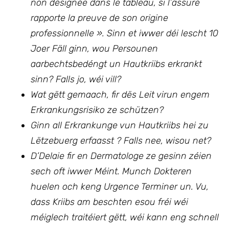
non désignée dans le tableau, si l’assuré
rapporte la preuve de son origine
professionnelle ».
Sinn et iwwer déi lescht 10
Joer Fäll ginn, wou Persounen
aarbechtsbedéngt un Hautkriibs erkrankt
sinn? Falls jo, wéi vill?
Wat gëtt gemaach, fir dës Leit virun engem
Erkrankungsrisiko ze schützen?
Ginn all Erkrankunge vun Hautkriibs hei zu
Lëtzebuerg erfaasst ? Falls nee, wisou net?
D’Delaie fir en Dermatologe ze gesinn zéien
sech oft iwwer Méint. Munch Dokteren
huelen och keng Urgence Terminer un. Vu,
dass Kriibs am beschten esou fréi wéi
méiglech traitéiert gëtt, wéi kann eng schnell