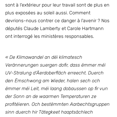
sont à l'extérieur pour leur travail sont de plus en
plus exposées au soleil aussi. Comment
devrions-nous contrer ce danger à l'avenir ? Nos
députés Claude Lamberty et Carole Hartmann
ont interrogé les ministères responsables.
« De Klimawandel an déi klimatesch
Verännerungen suergen dofir, dass ëmmer méi
UV-Stralung d’Äerdoberfläch erreecht. Duerch
den Ëmschwong am Wieder, halen sech och
ëmmer méi Leit, méi laang dobaussen op fir vun
der Sonn an de waarmen Temperaturen ze
profitéieren. Och bestëmmten Aarbechtsgruppen
sinn duerch hir Tätegkeet haaptsächlech