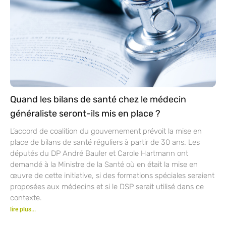
Quand les bilans de santé chez le médecin
généraliste seront-ils mis en place ?
L’accord de coalition du gouvernement prévoit la mise en
place de bilans de santé réguliers à partir de 30 ans. Les
députés du DP André Bauler et Carole Hartmann ont
demandé à la Ministre de la Santé où en était la mise en
œuvre de cette initiative, si des formations spéciales seraient
proposées aux médecins et si le DSP serait utilisé dans ce
contexte.
lire plus...