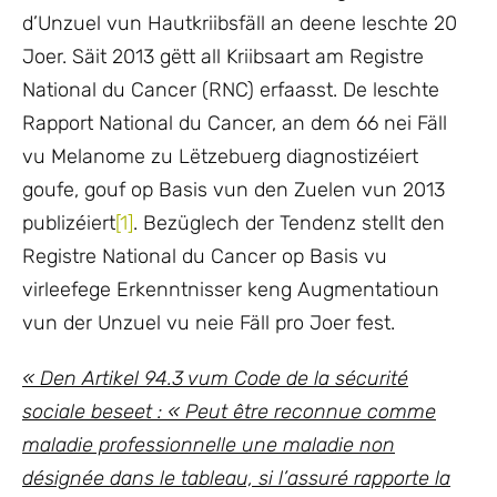
d’Unzuel vun Hautkriibsfäll an deene leschte 20
Joer. Säit 2013 gëtt all Kriibsaart am Registre
National du Cancer (RNC) erfaasst. De leschte
Rapport National du Cancer, an dem 66 nei Fäll
vu Melanome zu Lëtzebuerg diagnostizéiert
goufe, gouf op Basis vun den Zuelen vun 2013
publizéiert
[1]
. Bezüglech der Tendenz stellt den
Registre National du Cancer op Basis vu
virleefege Erkenntnisser keng Augmentatioun
vun der Unzuel vu neie Fäll pro Joer fest.
« Den Artikel 94.3 vum Code de la sécurité
sociale beseet : « Peut être reconnue comme
maladie professionnelle une maladie non
désignée dans le tableau, si l’assuré rapporte la