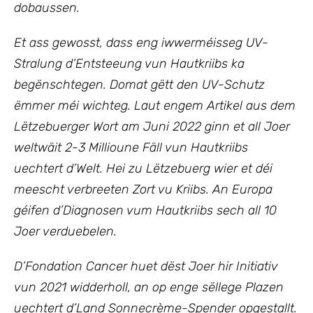
dobaussen.
Et ass gewosst, dass eng iwwerméisseg UV-
Stralung d’Entsteeung vun Hautkriibs ka
begënschtegen. Domat gëtt den UV-Schutz
ëmmer méi wichteg. Laut engem Artikel aus dem
Lëtzebuerger Wort am Juni 2022 ginn et all Joer
weltwäit 2-3 Millioune Fäll vun Hautkriibs
uechtert d’Welt. Hei zu Lëtzebuerg wier et déi
meescht verbreeten Zort vu Kriibs. An Europa
géifen d’Diagnosen vum Hautkriibs sech all 10
Joer verduebelen.
D’Fondation Cancer huet dëst Joer hir Initiativ
vun 2021 widderholl, an op enge sëllege Plazen
uechtert d’Land Sonnecrème-Spender opgestallt.