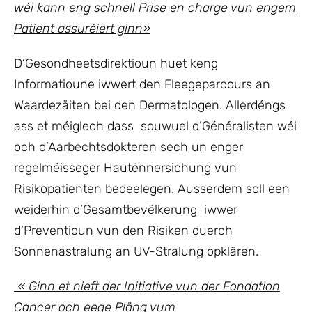
wéi kann eng schnell Prise en charge vun engem
Patient assuréiert ginn»
D’Gesondheetsdirektioun huet keng
Informatioune iwwert den Fleegeparcours an
Waardezäiten bei den Dermatologen. Allerdéngs
ass et méiglech dass souwuel d’Généralisten wéi
och d’Aarbechtsdokteren sech un enger
regelméisseger Hautënnersichung vun
Risikopatienten bedeelegen. Ausserdem soll een
weiderhin d’Gesamtbevëlkerung iwwer
d’Preventioun vun den Risiken duerch
Sonnenastralung an UV-Stralung opklären.
« Ginn et nieft der Initiative vun der Fondation
Cancer och eege Pläng vum