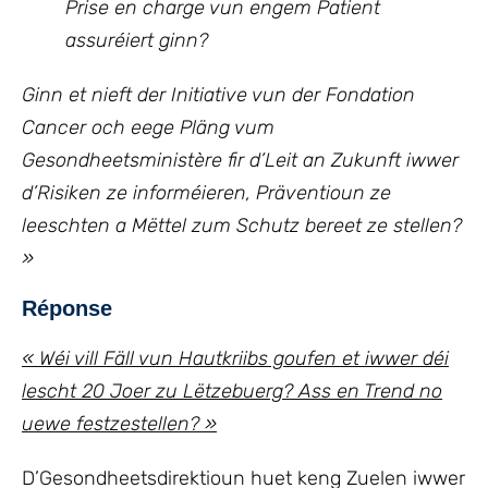
Prise en charge vun engem Patient
assuréiert ginn?
Ginn et nieft der Initiative vun der Fondation
Cancer och eege Pläng vum
Gesondheetsministère fir d’Leit an Zukunft iwwer
d’Risiken ze informéieren, Präventioun ze
leeschten a Mëttel zum Schutz bereet ze stellen?
»
Réponse
« Wéi vill Fäll vun Hautkriibs goufen et iwwer déi
lescht 20 Joer zu Lëtzebuerg? Ass en Trend no
uewe festzestellen? »
D’Gesondheetsdirektioun huet keng Zuelen iwwer