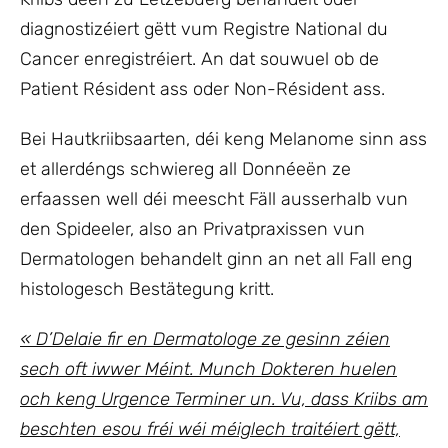
diagnostizéiert gëtt vum Registre National du
Cancer enregistréiert. An dat souwuel ob de
Patient Résident ass oder Non-Résident ass.
Bei Hautkriibsaarten, déi keng Melanome sinn ass
et allerdéngs schwiereg all Donnéeën ze
erfaassen well déi meescht Fäll ausserhalb vun
den Spideeler, also an Privatpraxissen vun
Dermatologen behandelt ginn an net all Fall eng
histologesch Bestätegung kritt.
« D’Delaie fir en Dermatologe ze gesinn zéien
sech oft iwwer Méint. Munch Dokteren huelen
och keng Urgence Terminer un. Vu, dass Kriibs am
beschten esou fréi wéi méiglech traitéiert gëtt,