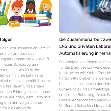
folger
Die Zusammenarbeit zw
LNS und privaten Labore
ng der Schulkommission vom 17.
Automatisierung innerha
de erklärt, dass das
rungsprogramm MILA ausläuft
Die Analyse von Biopsien ist e
in neues Schulprogramm
für die Diagnose schwerwiege
 Nur noch etwa 20 % der
Krankheiten wie Krebs. Trotz ei
ten damit, viele Lehrkräfte
Fortschritte bleiben die Warte
r nicht mehr zeitgemäß. Unsere
hoch, insbesondere in der Onko
 Gilles Baum und Barbara
Gynäkologie und Dermatologie 
gen den Bildungsminister nach
erhebliche Belastung für die Pa
en Neuerungen, dem Zeitpunkt
Unsere Abgeordneten Mandy M
ung und den vorgesehenen
Dr. Gérard Schockmel fragen d
 für die Lehrkräfte.
Gesundheitsministerin, welche 