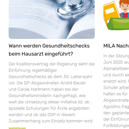
Wann werden Gesundheitschecks
MILA Nach
beim Hausarzt eingeführt?
In der Sitzu
Juni 2025 wur
Der Koalitionsvertrag der Regierung sieht die
Alphabetisie
Einführung regelmäßiger
und durch e
Gesundheitschecks ab dem 30. Lebensjahr
ersetzt wird.
vor. Die DP-Abgeordneten André Bauler
Schüler arbei
und Carole Hartmann haben bei der
halten es fü
Gesundheitsministerin nachgefragt, wie
Abgeordneten
weit die Umsetzung dieser Initiative ist, ob
Agostino fra
spezielle Schulungen für Ärzte angeboten
den geplant
werden und ob das DSP in diesem
der Einführ
Zusammenhang zum Einsatz kommen wird.
Fortbildungen
weiterlesen...