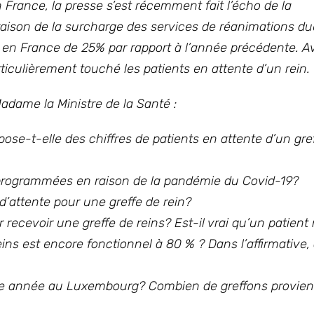
 France, la presse s’est récemment fait l’écho de la
ison de la surcharge des services de réanimations due
sé en France de 25% par rapport à l’année précédente. 
iculièrement touché les patients en attente d’un rein.
Madame la Ministre de la Santé :
ose-t-elle des chiffres de patients en attente d’un gre
éprogrammées en raison de la pandémie du Covid-19?
d’attente pour une greffe de rein?
 recevoir une greffe de reins? Est-il vrai qu’un patient 
ins est encore fonctionnel à 80 % ? Dans l’affirmative, 
que année au Luxembourg? Combien de greffons provie