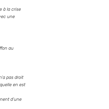
 à la crise
Avec une
ffon au
n’a pas droit
quelle en est
nnent d’une