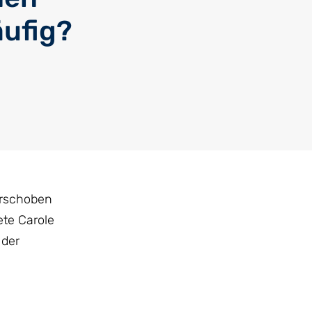
äufig?
erschoben
ete Carole
 der