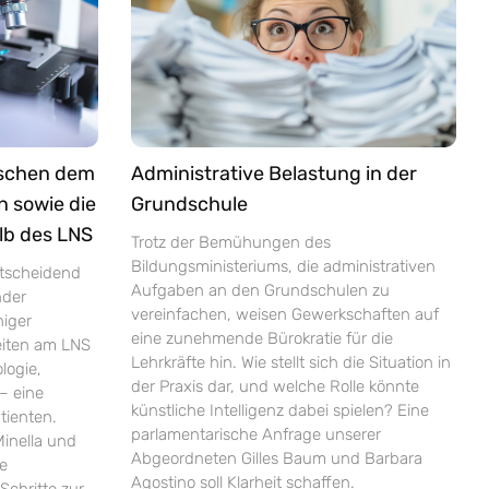
ischen dem
Administrative Belastung in der
n sowie die
Grundschule
lb des LNS
Trotz der Bemühungen des
Bildungsministeriums, die administrativen
ntscheidend
Aufgaben an den Grundschulen zu
nder
vereinfachen, weisen Gewerkschaften auf
niger
eine zunehmende Bürokratie für die
zeiten am LNS
Lehrkräfte hin. Wie stellt sich die Situation in
logie,
der Praxis dar, und welche Rolle könnte
– eine
künstliche Intelligenz dabei spielen? Eine
tienten.
parlamentarische Anfrage unserer
inella und
Abgeordneten Gilles Baum und Barbara
ie
Agostino soll Klarheit schaffen.
Schritte zur