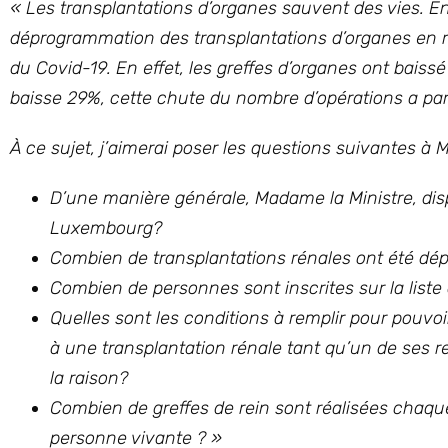
« Les transplantations d’organes sauvent des vies. En
déprogrammation des transplantations d’organes en ra
du Covid-19. En effet, les greffes d’organes ont bais
baisse 29%, cette chute du nombre d’opérations a part
À ce sujet, j’aimerai poser les questions suivantes à 
D’une manière générale, Madame la Ministre, disp
Luxembourg?
Combien de transplantations rénales ont été d
Combien de personnes sont inscrites sur la liste 
Quelles sont les conditions à remplir pour pouvoir
à une transplantation rénale tant qu’un de ses re
la raison?
Combien de greffes de rein sont réalisées cha
personne vivante ? »