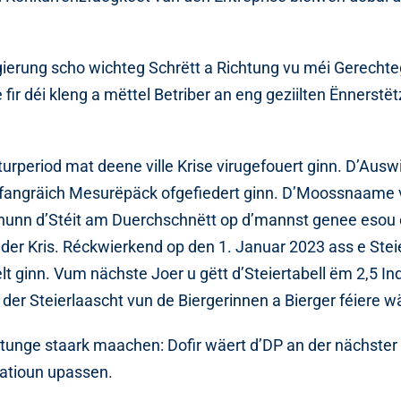
gierung scho wichteg Schrëtt a Richtung vu méi Gerecht
ir déi kleng a mëttel Betriber an eng geziilten Ënnerstët
aturperiod mat deene ville Krise virugefouert ginn. D’Aus
ëmfangräich Mesurëpäck ofgefiedert ginn. D’Moossnaame 
 hunn d’Stéit am Duerchschnëtt op d’mannst genee esou 
der Kris. Réckwierkend op den 1. Januar 2023 ass e Stei
t ginn. Vum nächste Joer u gëtt d’Steiertabell ëm 2,5 I
der Steierlaascht vun de Biergerinnen a Bierger féiere w
htunge staark maachen: Dofir wäert d’DP an der nächster
latioun upassen.