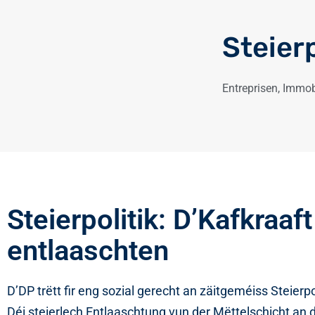
Steierp
Entreprisen
,
Immobi
Steierpolitik: D’Kafkraaf
entlaaschten
D’DP trëtt fir eng sozial gerecht an zäitgeméiss Steierp
Déi steierlech Entlaaschtung vun der Mëttelschicht an 