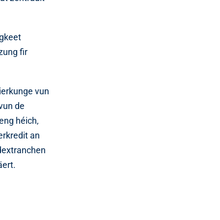
egkeet
zung fir
wierkunge vun
vun de
eng héich,
erkredit an
ndextranchen
äert.