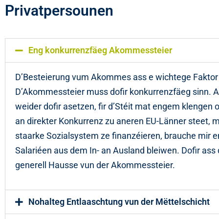
Privatpersounen
Eng konkurrenzfäeg Akommessteier
D’Besteierung vum Akommes ass e wichtege Faktor fi
D’Akommessteier muss dofir konkurrenzfäeg sinn. Am
weider dofir asetzen, fir d’Stéit mat engem klengen
an direkter Konkurrenz zu aneren EU-Länner steet, m
staarke Sozialsystem ze finanzéieren, brauche mir e
Salariéen aus dem In- an Ausland bleiwen. Dofir ass
generell Hausse vun der Akommessteier.
Nohalteg Entlaaschtung vun der Mëttelschicht