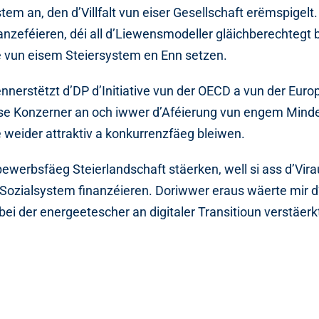
em an, den d’Villfalt vun eiser Gesellschaft erëmspigelt.
ss anzeféieren, déi all d’Liewensmodeller gläichberechtegt
 vun eisem Steiersystem en Enn setzen.
erstëtzt d’DP d’Initiative vun der OECD a vun der Eur
sse Konzerner an och iwwer d’Aféierung vun engem Minde
ë weider attraktiv a konkurrenzfäeg bleiwen.
werbsfäeg Steierlandschaft stäerken, well si ass d’Vira
e Sozialsystem finanzéieren. Doriwwer eraus wäerte mir d
bei der energeetescher an digitaler Transitioun verstäerk