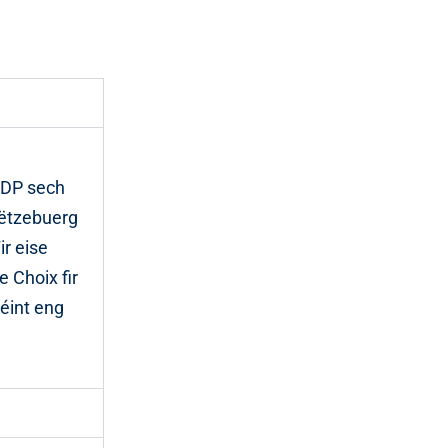
’DP sech
Lëtzebuerg
r eise
 Choix fir
éint eng