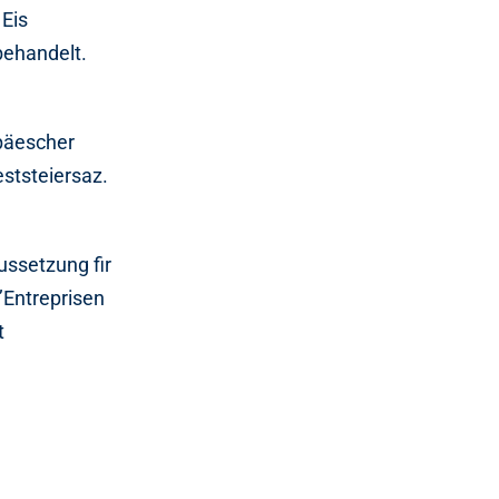
 Eis
 behandelt.
opäescher
ststeiersaz.
ussetzung fir
’Entreprisen
t