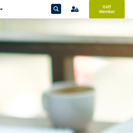
Gëff
Member