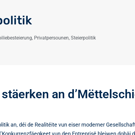
olitik
liebesteierung
,
Privatpersounen
,
Steierpolitik
t stäerken an d’Mëttelsch
olitik an, déi de Realitéite vun eiser moderner Gesellschaf
d’Konkurrenzfäegkeet vun den Entreprisë bleiwen dobäi d