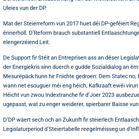
Uleies vun der DP.
Mat der Steierreform vun 2017 huet déi DP-geféiert Re
ënnerholl. D’Reform brauch substantiell Entlaaschtunge f
elengerzéiend Leit.
De Support fir Stéit an Entreprisen ass an dëser Legisl
der Energiekris sinn duerch e gudde Sozialdialog an 
Mesurëpäck hunn hir Friichte gedroen: Dem Statec no,
wann net esouguer méi eng héich, Kafkraaft ewéi virun 
Héicht vun zwou Indextranche fir d’Joer 2023 ausbezuel
ugepasst, wat zu enger weiderer, spierbarer Baisse vun 
D’DP wäert sech och an Zukunft fir steierlech Entlaasc
Legislaturperiod d’Steiertabelle reegelméisseg un d’Inf