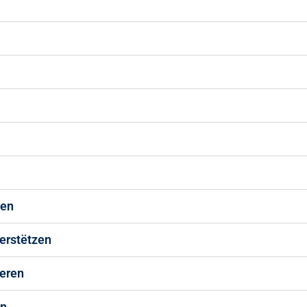
men
nerstëtzen
ieren
en