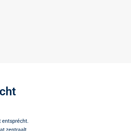
icht
t entsprécht.
at zentraalt