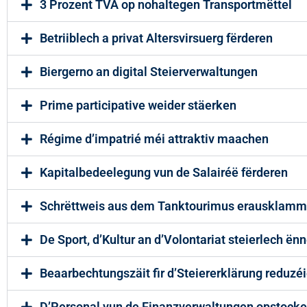
3 Prozent TVA op nohaltegen Transportmëttel
Betriiblech a privat Altersvirsuerg fërderen
Biergerno an digital Steierverwaltungen
Prime participative weider stäerken
Régime d’impatrié méi attraktiv maachen
Kapitalbedeelegung vun de Salairéë fërderen
Schrëttweis aus dem Tanktourimus erausklam
De Sport, d’Kultur an d’Volontariat steierlech ën
Beaarbechtungszäit fir d’Steiererklärung reduzé
D’Personal vun de Finanzverwaltungen opstock