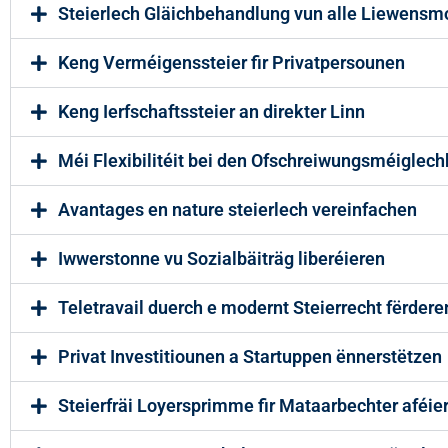
Steierlech Gläichbehandlung vun alle Liewensm
Keng Verméigenssteier fir Privatpersounen
Keng Ierfschaftssteier an direkter Linn
Méi Flexibilitéit bei den Ofschreiwungsméiglec
Avantages en nature steierlech vereinfachen
Iwwerstonne vu Sozialbäiträg liberéieren
Teletravail duerch e modernt Steierrecht fërdere
Privat Investitiounen a Startuppen ënnerstëtzen
Steierfräi Loyersprimme fir Mataarbechter aféie