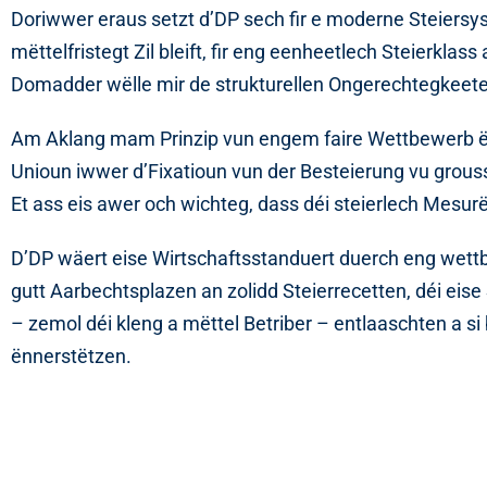
Doriwwer eraus setzt d’DP sech fir e moderne Steiersyst
mëttelfristegt Zil bleift, fir eng eenheetlech Steierkla
Domadder wëlle mir de strukturellen Ongerechtegkeete
Am Aklang mam Prinzip vun engem faire Wettbewerb ënn
Unioun iwwer d’Fixatioun vun der Besteierung vu grou
Et ass eis awer och wichteg, dass déi steierlech Mesur
D’DP wäert eise Wirtschaftsstanduert duerch eng wettbe
gutt Aarbechtsplazen an zolidd Steierrecetten, déi eis
– zemol déi kleng a mëttel Betriber – entlaaschten a si 
ënnerstëtzen.