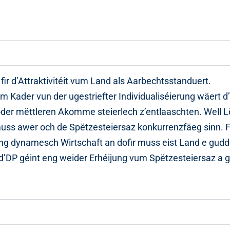
r d’Attraktivitéit vum Land als Aarbechtsstanduert.
 Kader vun der ugestriefter Individualiséierung wäert d
 oder mëttleren Akomme steierlech z’entlaaschten. Well 
uss awer och de Spëtzesteiersaz konkurrenzfäeg sinn. Fi
ng dynamesch Wirtschaft an dofir muss eist Land e gudde
 d’DP géint eng weider Erhéijung vum Spëtzesteiersaz a g