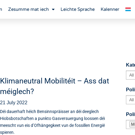
n
Zesumme mat iech
Leichte Sprache
Kalenner
Kat
Klimaneutral Mobilitéit – Ass dat
méiglech?
Poli
21 July 2022
Déi dauerhaft héich Bensinnspräisser an déi deeglech
Pol
Hiobsbotschaften a punkto Gasversuergung loossen déi
M
meescht vun eis d’Ofhängegkeet vun de fossillen Energië
spieren.