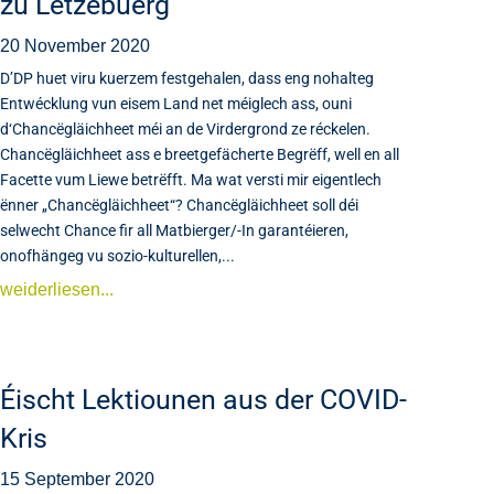
zu Lëtzebuerg
20 November 2020
D’DP huet viru kuerzem festgehalen, dass eng nohalteg
Entwécklung vun eisem Land net méiglech ass, ouni
d‘Chancëgläichheet méi an de Virdergrond ze réckelen.
Chancëgläichheet ass e breetgefächerte Begrëff, well en all
Facette vum Liewe betrëfft. Ma wat versti mir eigentlech
ënner „Chancëgläichheet“? Chancëgläichheet soll déi
selwecht Chance fir all Matbierger/-In garantéieren,
onofhängeg vu sozio-kulturellen,...
weiderliesen...
Éischt Lektiounen aus der COVID-
Kris
15 September 2020