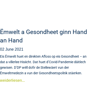
Ëmwelt a Gesondheet ginn Hand
an Hand
02 June 2021
Eis Ëmwelt huet en direkten Afloss op eis Gesondheet – an
dat a villerlee Hisiicht. Dat huet d’Covid-Pandemie däitlech
gewisen. D’DP wëll dofir de Stellewäert vun der
Ëmweltmedezin a vun der Gesondheetspolitik stäerken.
weiderliesen...