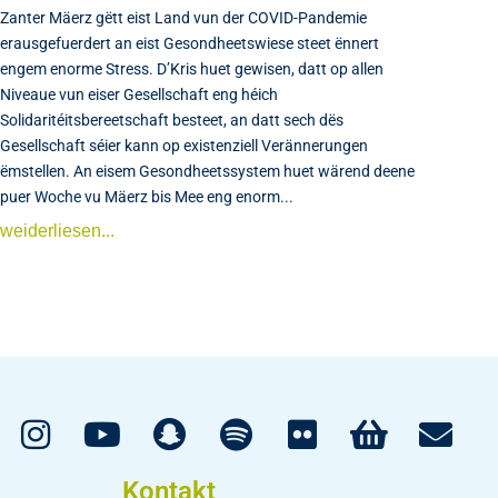
Zanter Mäerz gëtt eist Land vun der COVID-Pandemie
erausgefuerdert an eist Gesondheetswiese steet ënnert
engem enorme Stress. D’Kris huet gewisen, datt op allen
Niveaue vun eiser Gesellschaft eng héich
Solidaritéitsbereetschaft besteet, an datt sech dës
Gesellschaft séier kann op existenziell Verännerungen
ëmstellen. An eisem Gesondheetssystem huet wärend deene
puer Woche vu Mäerz bis Mee eng enorm...
weiderliesen...
Kontakt