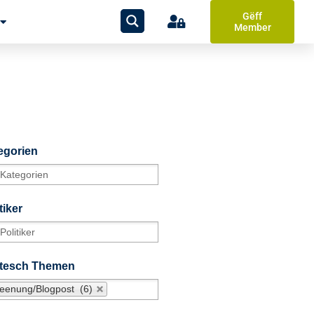
Gëff
Member
egorien
tiker
itesch Themen
eenung/Blogpost (6)