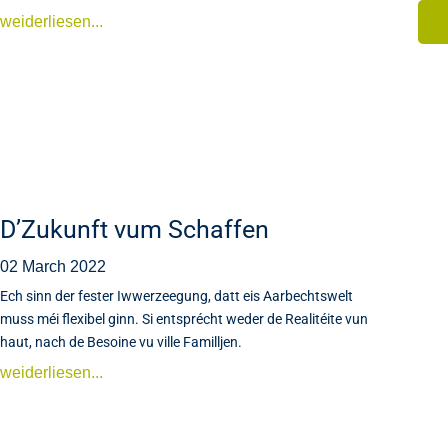
weiderliesen...
D’Zukunft vum Schaffen
02 March 2022
Ech sinn der fester Iwwerzeegung, datt eis Aarbechtswelt
muss méi flexibel ginn. Si entsprécht weder de Realitéite vun
haut, nach de Besoine vu ville Familljen.
weiderliesen...