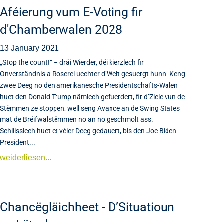
Aféierung vum E-Voting fir
d'Chamberwalen 2028
13 January 2021
„Stop the count!“ – dräi Wierder, déi kierzlech fir
Onverständnis a Roserei uechter d’Welt gesuergt hunn. Keng
zwee Deeg no den amerikanesche Presidentschafts-Walen
huet den Donald Trump nämlech gefuerdert, fir d’Ziele vun de
Stëmmen ze stoppen, well seng Avance an de Swing States
mat de Bréifwalstëmmen no an no geschmolt ass.
Schliisslech huet et véier Deeg gedauert, bis den Joe Biden
President...
weiderliesen...
Chancëgläichheet - D’Situatioun