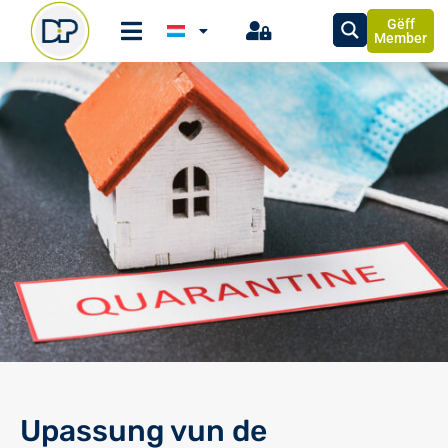
Gëff
Member
Upassung vun de