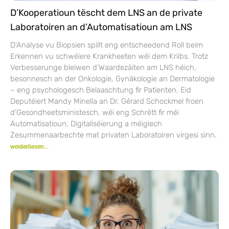
D’Kooperatioun tëscht dem LNS an de private
Laboratoiren an d’Automatisatioun am LNS
D’Analyse vu Biopsien spillt eng entscheedend Roll beim
Erkennen vu schwéiere Krankheeten wéi dem Kriibs. Trotz
Verbesserunge bleiwen d’Waardezäiten am LNS héich,
besonnesch an der Onkologie, Gynäkologie an Dermatologie
– eng psychologesch Belaaschtung fir Patienten. Eid
Deputéiert Mandy Minella an Dr. Gérard Schockmel froen
d’Gesondheetsministesch, wéi eng Schrëtt fir méi
Automatisatioun, Digitaliséierung a méiglech
Zesummenaarbechte mat privaten Laboratoiren virgesi sinn.
weiderliesen...