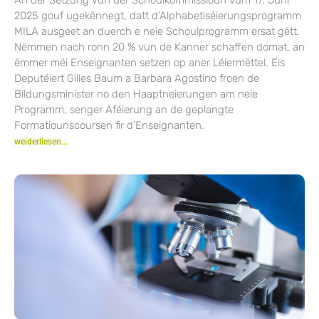
2025 gouf ugekënnegt, datt d’Alphabetiséierungsprogramm
MILA ausgeet an duerch e neie Schoulprogramm ersat gëtt.
Nëmmen nach ronn 20 % vun de Kanner schaffen domat, an
ëmmer méi Enseignanten setzen op aner Léiermëttel. Eis
Deputéiert Gilles Baum a Barbara Agostino froen de
Bildungsminister no den Haaptneierungen am neie
Programm, senger Aféierung an de geplangte
Formatiounscoursen fir d’Enseignanten.
weiderliesen...