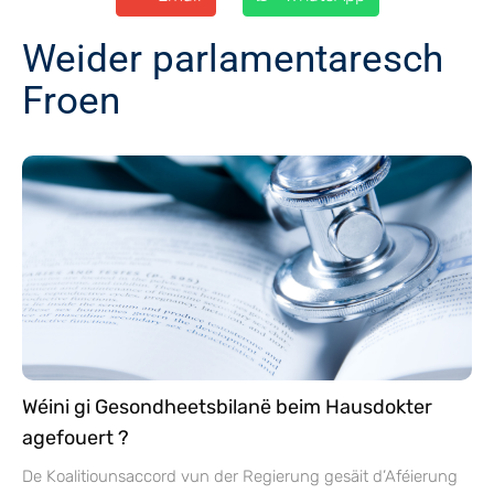
Weider parlamentaresch
Froen
Wéini gi Gesondheetsbilanë beim Hausdokter
agefouert ?
De Koalitiounsaccord vun der Regierung gesäit d’Aféierung