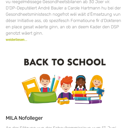
vu reegelméissege Gesondheetsbilanen ab 30 Joer vir.
D’DP-Deputéiert André Bauler a Carole Hartmann hu bei der
Gesondheetsministesch nogefrot wéi wäit d’Ëmsetzung vun
dëser Initiative ass, ob spezifesch Formatioune fir d’Dokteren
en place gesat wäerte ginn, an ob an deem Kader den DSP
genotzt wäert ginn.
weiderliesen...
MILA Nofolleger
An der Sëtzung vun der Schoulkommissioun vum 17. Juni