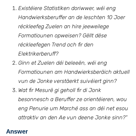
Existéiere Statistiken doriwwer, wéi eng
Handwierksberuffer an de leschten 10 Joer
réckleefeg Zuelen an hire jeeweilege
Formatiounen opweisen? Gëllt dëse
réckleefegen Trend och fir den
Elektrikerberuff?
Ginn et Zuelen déi beleeën, wéi eng
Formatiounen am Handwierksberäich aktuell
vun de Jonke verstäerkt suivéiert ginn?
Wat fir Mesurë gi geholl fir di Jonk
besonnesch a Beruffer ze orientéieren, wou
eng Penurie um Marché ass an déi net esou
attraktiv an den Ae vun deene Jonke sinn?“
Answer