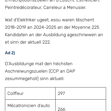
d’Inscriptiounszuelen an d’Luucht: Esthéticien,
Peintredécorateur, Carreleur a Menusier.
Wat d’Elektriker ugeet, esou waren tëschent
2018-2019 an 2024-2025 an der Moyenne 225
Kandidaten an der Ausbildung ageschriwwen an
et sinn der aktuell 222.
Ad 2)
D’Ausbildunge mat den héchsten
Aschreiwungszuelen (CCP an DAP
zesummegeholl) sinn aktuell:
Coiffeur
297
Mécatronicien d’auto
266