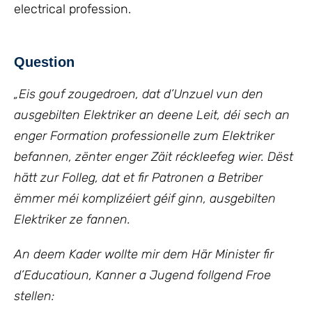
electrical profession.
Question
„Eis gouf zougedroen, dat d’Unzuel vun den
ausgebilten Elektriker an deene Leit, déi sech an
enger Formation professionelle zum Elektriker
befannen, zënter enger Zäit réckleefeg wier. Dëst
hätt zur Folleg, dat et fir Patronen a Betriber
ëmmer méi komplizéiert géif ginn, ausgebilten
Elektriker ze fannen.
An deem Kader wollte mir dem Här Minister fir
d’Educatioun, Kanner a Jugend follgend Froe
stellen: