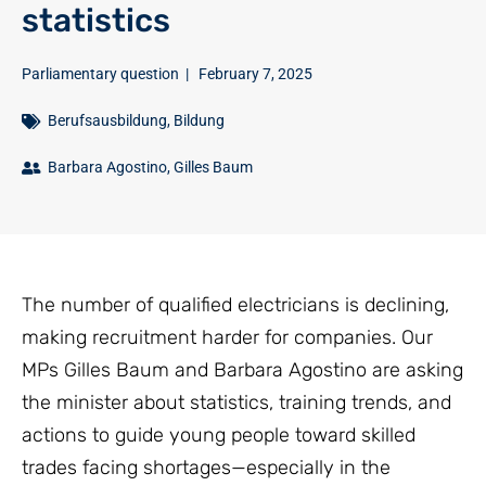
statistics
Parliamentary question
|
February 7, 2025
Berufsausbildung
,
Bildung
Barbara Agostino
,
Gilles Baum
The number of qualified electricians is declining,
making recruitment harder for companies. Our
MPs Gilles Baum and Barbara Agostino are asking
the minister about statistics, training trends, and
actions to guide young people toward skilled
trades facing shortages—especially in the