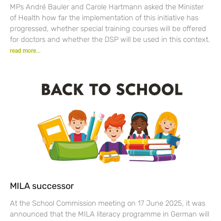
MPs André Bauler and Carole Hartmann asked the Minister
of Health how far the implementation of this initiative has
progressed, whether special training courses will be offered
for doctors and whether the DSP will be used in this context.
read more...
MILA successor
At the School Commission meeting on 17 June 2025, it was
announced that the MILA literacy programme in German will