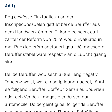
Ad 1)
Eng gewësse Fluktuatioun an den
Inscriptiounszuelen gëtt et bei de Beruffer aus
dem Handwierk ëmmer. Et kann ee soen, datt
zanter der Reform vun 2019, wou d’Evaluatioun
mat Punkten erëm agefouert gouf, déi meeschte
Beruffer stabel ware respektiv an d’Luucht gaang
sinn.
Bei de Beruffer, wou sech aktuell eng negativ
Tendenz weist, wat d’Inscriptiounen ugeet, fënnt
ee follgend Beruffer: Coiffeur, Serrurier, Couvreur
oder och Vendeur-magasinier du secteur
automobile. Do dergéint gi bei follgende Beruffer