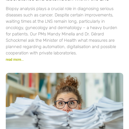
Biopsy analysis plays a crucial role in diagnosing serious
diseases such as cancer. Despite certain improvements,
waiting times at the LNS remain long, particularly in
oncology, gynecology and dermatology – a heavy burden
for patients. Our PMs Mandy Minella and Dr. Gérard
Schockmel ask the Minister of Health what measures are
planned regarding automation, digitalisation and possible
cooperation with private laboratories.
read more...