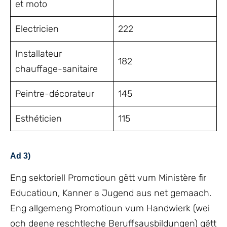
et moto
Electricien
222
Installateur
182
chauffage-sanitaire
Peintre-décorateur
145
Esthéticien
115
Ad 3)
Eng sektoriell Promotioun gëtt vum Ministère fir
Educatioun, Kanner a Jugend aus net gemaach.
Eng allgemeng Promotioun vum Handwierk (wei
och deene reschtleche Beruffsausbildungen) gëtt