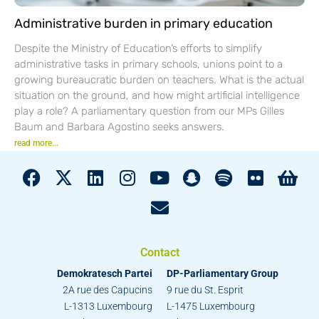
Administrative burden in primary education
Despite the Ministry of Education’s efforts to simplify
administrative tasks in primary schools, unions point to a
growing bureaucratic burden on teachers. What is the actual
situation on the ground, and how might artificial intelligence
play a role? A parliamentary question from our MPs Gilles
Baum and Barbara Agostino seeks answers.
read more...
Contact
Demokratesch Partei
DP-Parliamentary Group
2A rue des Capucins
9 rue du St. Esprit
L-1313 Luxembourg
L-1475 Luxembourg