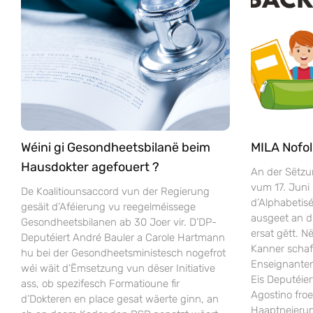
Wéini gi Gesondheetsbilanë beim
MILA Nofol
Hausdokter agefouert ?
An der Sëtzu
vum 17. Juni
De Koalitiounsaccord vun der Regierung
d’Alphabeti
gesäit d’Aféierung vu reegelméissege
ausgeet an 
Gesondheetsbilanen ab 30 Joer vir. D’DP-
ersat gëtt. 
Deputéiert André Bauler a Carole Hartmann
Kanner scha
hu bei der Gesondheetsministesch nogefrot
Enseignanten
wéi wäit d’Ëmsetzung vun dëser Initiative
Eis Deputéier
ass, ob spezifesch Formatioune fir
Agostino fro
d’Dokteren en place gesat wäerte ginn, an
Haaptneieru