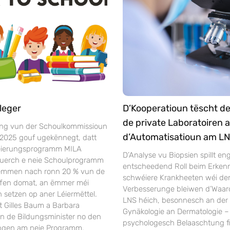
leger
D’Kooperatioun tëscht d
de private Laboratoiren 
ng vun der Schoulkommissioun
d’Automatisatioun am L
 2025 gouf ugekënnegt, datt
séierungsprogramm MILA
D’Analyse vu Biopsien spillt en
duerch e neie Schoulprogramm
entscheedend Roll beim Erken
Nëmmen nach ronn 20 % vun de
schwéiere Krankheeten wéi dem 
ffen domat, an ëmmer méi
Verbesserunge bleiwen d’Waar
 setzen op aner Léiermëttel.
LNS héich, besonnesch an der 
t Gilles Baum a Barbara
Gynäkologie an Dermatologie –
en de Bildungsminister no den
psychologesch Belaaschtung fi
ngen am neie Programm,