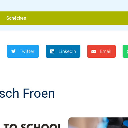
Schécken
Twitter
LinkedIn
Email
sch Froen