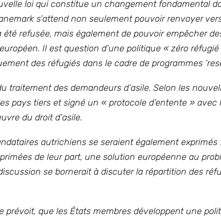
ouvelle loi qui constitue un changement fondamental da
e Danemark s’attend non seulement pouvoir renvoyer ver
 a été refusée, mais également de pouvoir empêcher de
européen. Il est question d’une politique « zéro réfugié
quement des réfugiés dans le cadre de programmes ‘res
du traitement des demandeurs d’asile. Selon les nouvell
s pays tiers et signé un « protocole d’entente » avec
vre du droit d’asile.
mandataires autrichiens se seraient également exprimés
exprimées de leur part, une solution européenne au prob
 discussion se bornerait à discuter la répartition des ré
e prévoit, que les États membres développent une poli