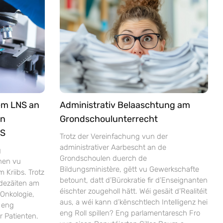
em LNS an
Administrativ Belaaschtung am
an
Grondschoulunterrecht
NS
Trotz der Vereinfachung vun der
administrativer Aarbescht an de
g
Grondschoulen duerch de
nen vu
Bildungsministère, gëtt vu Gewerkschafte
Kriibs. Trotz
betount, datt d’Bürokratie fir d’Enseignanten
dezäiten am
éischter zougeholl hätt. Wéi gesäit d’Realitéit
Onkologie,
aus, a wéi kann d’kënschtlech Intelligenz hei
 eng
eng Roll spillen? Eng parlamentaresch Fro
r Patienten.