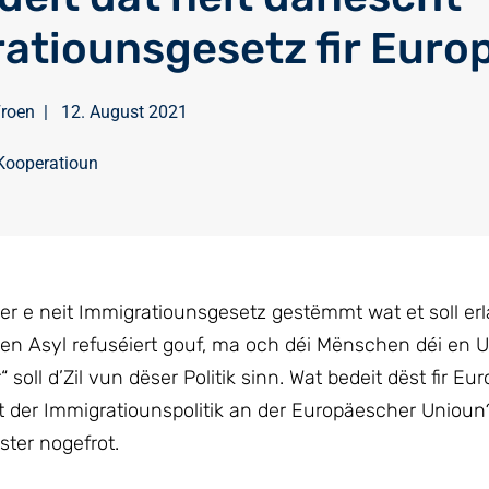
atiounsgesetz fir Euro
Froen
|
12. August 2021
 Kooperatioun
 e neit Immigratiounsgesetz gestëmmt wat et soll er
en Asyl refuséiert gouf, ma och déi Mënschen déi en 
ll d’Zil vun dëser Politik sinn. Wat bedeit dëst fir Eu
 der Immigratiounspolitik an der Europäescher Unioun
ter nogefrot.