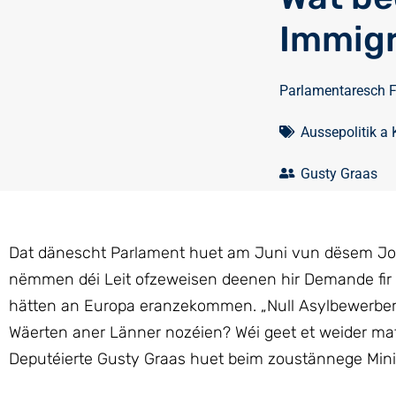
Immigr
Parlamentaresch 
Aussepolitik a
Gusty Graas
Dat dänescht Parlament huet am Juni vun dësem Joer
nëmmen déi Leit ofzeweisen deenen hir Demande fir 
hätten an Europa eranzekommen. „Null Asylbewerber“ so
Wäerten aner Länner nozéien? Wéi geet et weider mat
Deputéierte Gusty Graas huet beim zoustännege Minis