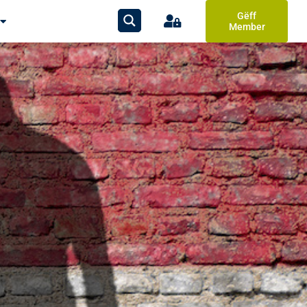
Gëff
Member