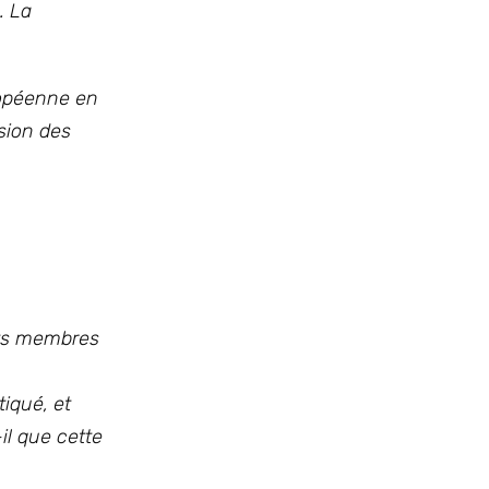
. La
ropéenne en
sion des
tats membres
iqué, et
il que cette