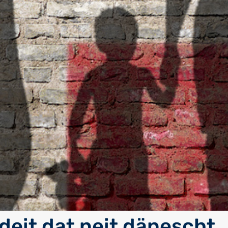
deit dat neit dänescht