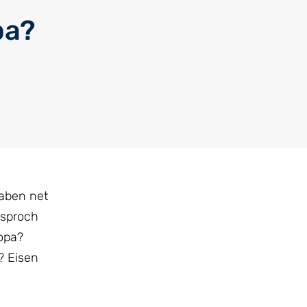
pa?
laben net
Usproch
ropa?
? Eisen