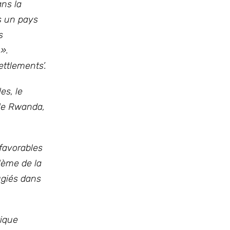
ns la
s un pays
s
 ».
ettlements’.
es, le
 le Rwanda,
 favorables
lème de la
fugiés dans
tique