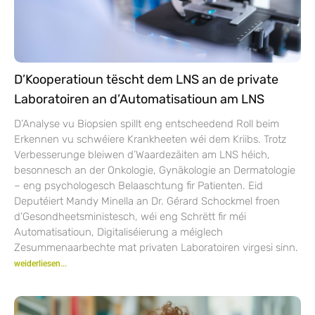
D’Kooperatioun tëscht dem LNS an de private
Laboratoiren an d’Automatisatioun am LNS
D’Analyse vu Biopsien spillt eng entscheedend Roll beim
Erkennen vu schwéiere Krankheeten wéi dem Kriibs. Trotz
Verbesserunge bleiwen d’Waardezäiten am LNS héich,
besonnesch an der Onkologie, Gynäkologie an Dermatologie
– eng psychologesch Belaaschtung fir Patienten. Eid
Deputéiert Mandy Minella an Dr. Gérard Schockmel froen
d’Gesondheetsministesch, wéi eng Schrëtt fir méi
Automatisatioun, Digitaliséierung a méiglech
Zesummenaarbechte mat privaten Laboratoiren virgesi sinn.
weiderliesen...