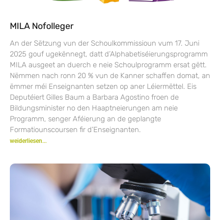
MILA Nofolleger
An der Sëtzung vun der Schoulkommissioun vum 17. Juni
2025 gouf ugekënnegt, datt d’Alphabetiséierungsprogramm
MILA ausgeet an duerch e neie Schoulprogramm ersat gëtt.
Nëmmen nach ronn 20 % vun de Kanner schaffen domat, an
ëmmer méi Enseignanten setzen op aner Léiermëttel. Eis
Deputéiert Gilles Baum a Barbara Agostino froen de
Bildungsminister no den Haaptneierungen am neie
Programm, senger Aféierung an de geplangte
Formatiounscoursen fir d’Enseignanten.
weiderliesen...