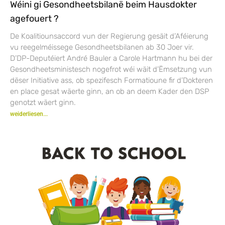
Wéini gi Gesondheetsbilanë beim Hausdokter
agefouert ?
De Koalitiounsaccord vun der Regierung gesäit d’Aféierung
vu reegelméissege Gesondheetsbilanen ab 30 Joer vir.
D’DP-Deputéiert André Bauler a Carole Hartmann hu bei der
Gesondheetsministesch nogefrot wéi wäit d’Ëmsetzung vun
dëser Initiative ass, ob spezifesch Formatioune fir d’Dokteren
en place gesat wäerte ginn, an ob an deem Kader den DSP
genotzt wäert ginn.
weiderliesen...