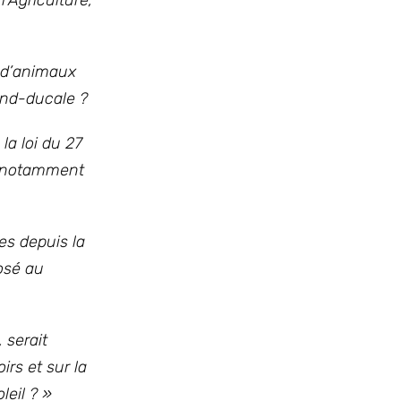
’Agriculture,
s d’animaux
rand-ducale ?
la loi du 27
l, notamment
es depuis la
osé au
 serait
irs et sur la
leil ?
»