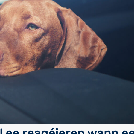
ll ee reagéieren wann e