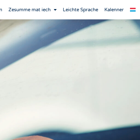
n
Zesumme mat iech
Leichte Sprache
Kalenner