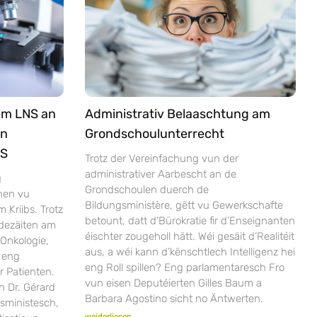
em LNS an
Administrativ Belaaschtung am
an
Grondschoulunterrecht
NS
Trotz der Vereinfachung vun der
administrativer Aarbescht an de
g
Grondschoulen duerch de
nen vu
Bildungsministère, gëtt vu Gewerkschafte
Kriibs. Trotz
betount, datt d’Bürokratie fir d’Enseignanten
dezäiten am
éischter zougeholl hätt. Wéi gesäit d’Realitéit
Onkologie,
aus, a wéi kann d’kënschtlech Intelligenz hei
 eng
eng Roll spillen? Eng parlamentaresch Fro
r Patienten.
vun eisen Deputéierten Gilles Baum a
n Dr. Gérard
Barbara Agostino sicht no Äntwerten.
sministesch,
weiderliesen...