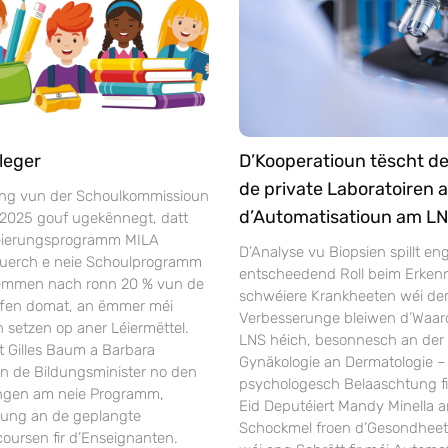
leger
D’Kooperatioun tëscht d
de private Laboratoiren 
ng vun der Schoulkommissioun
d’Automatisatioun am L
 2025 gouf ugekënnegt, datt
séierungsprogramm MILA
D’Analyse vu Biopsien spillt en
duerch e neie Schoulprogramm
entscheedend Roll beim Erken
Nëmmen nach ronn 20 % vun de
schwéiere Krankheeten wéi dem 
ffen domat, an ëmmer méi
Verbesserunge bleiwen d’Waar
 setzen op aner Léiermëttel.
LNS héich, besonnesch an der 
t Gilles Baum a Barbara
Gynäkologie an Dermatologie –
en de Bildungsminister no den
psychologesch Belaaschtung fi
ngen am neie Programm,
Eid Deputéiert Mandy Minella a
rung an de geplangte
Schockmel froen d’Gesondheet
oursen fir d’Enseignanten.