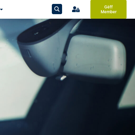
Gëff
Member