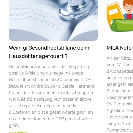
Wéini gi Gesondheetsbilanë beim
MILA Nofol
Hausdokter agefouert ?
An der Sëtzu
vum 17. Juni
De Koalitiounsaccord vun der Regierung
d’Alphabeti
gesäit d’Aféierung vu reegelméissege
ausgeet an 
Gesondheetsbilanen ab 30 Joer vir. D’DP-
ersat gëtt. 
Deputéiert André Bauler a Carole Hartmann
Kanner scha
hu bei der Gesondheetsministesch nogefrot
Enseignanten
wéi wäit d’Ëmsetzung vun dëser Initiative
Eis Deputéier
ass, ob spezifesch Formatioune fir
Agostino fro
d’Dokteren en place gesat wäerte ginn, an
Haaptneieru
ob an deem Kader den DSP genotzt wäert
senger Aféie
ginn.
Formatiounsc
weiderliesen...