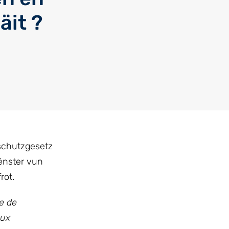
äit ?
schutzgesetz
ënster vun
rot.
e de
aux