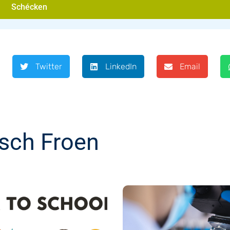
Schécken
Twitter
LinkedIn
Email
sch Froen