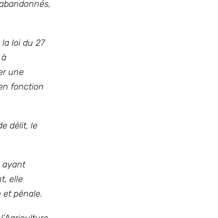
e abandonnés,
 la loi du 27
 à
er une
 en fonction
 délit, le
s ayant
, elle
 et pénale.