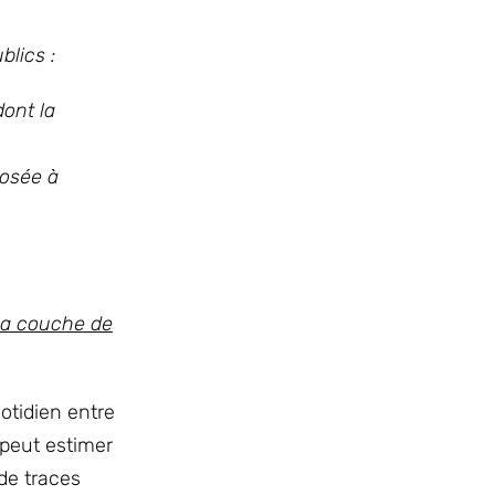
blics :
dont la
posée à
 la couche de
otidien entre
 peut estimer
de traces