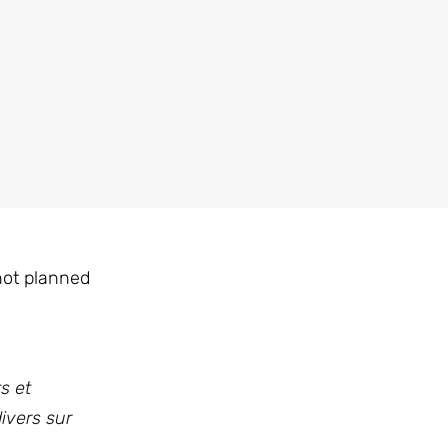
not planned
s et
divers sur