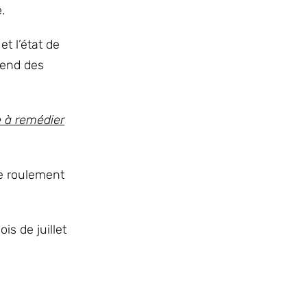
.
t l’état de
rend des
e à remédier
de roulement
is de juillet