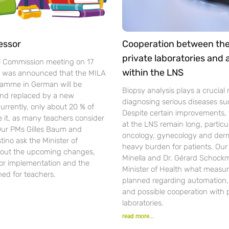
essor
Cooperation between th
private laboratories and
l Commission meeting on 17
within the LNS
t was announced that the MILA
gramme in German will be
Biopsy analysis plays a crucial r
nd replaced by a new
diagnosing serious diseases su
urrently, only about 20 % of
Despite certain improvements, 
se it, as many teachers consider
at the LNS remain long, particul
 Our PMs Gilles Baum and
oncology, gynecology and der
ino ask the Minister of
heavy burden for patients. Ou
out the upcoming changes,
Minella and Dr. Gérard Schockm
for implementation and the
Minister of Health what measur
ned for teachers.
planned regarding automation, d
and possible cooperation with 
laboratories.
read more...