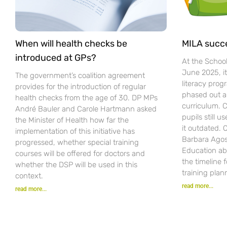
When will health checks be
MILA succ
introduced at GPs?
At the Schoo
June 2025, i
The government’s coalition agreement
literacy pro
provides for the introduction of regular
phased out a
health checks from the age of 30. DP MPs
curriculum. C
André Bauler and Carole Hartmann asked
pupils still u
the Minister of Health how far the
it outdated.
implementation of this initiative has
Barbara Agost
progressed, whether special training
Education ab
courses will be offered for doctors and
the timeline 
whether the DSP will be used in this
training plan
context.
read more...
read more...