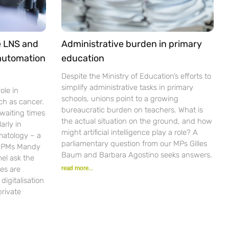
e LNS and
Administrative burden in primary
 automation
education
Despite the Ministry of Education’s efforts to
simplify administrative tasks in primary
ole in
schools, unions point to a growing
ch as cancer.
bureaucratic burden on teachers. What is
waiting times
the actual situation on the ground, and how
arly in
might artificial intelligence play a role? A
matology – a
parliamentary question from our MPs Gilles
r PMs Mandy
Baum and Barbara Agostino seeks answers.
el ask the
es are
read more...
igitalisation
private