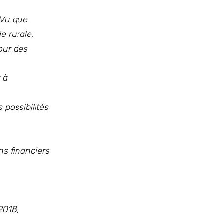
 Vu que
e rurale,
pour des
 à
 possibilités
ns financiers
2018,