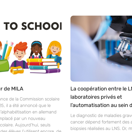
r de MILA
La coopération entre le L
laboratoires privés et
ance de la Commission scolaire
l’automatisation au sein 
25, il a été annoncé que le
alphabétisation en allemand
Le diagnostic de maladies gra
mplacé par un nouveau
cancer dépend fortement des 
laire. Aujourd’hui, seuls
biopsies réalisées au LNS. Or, 
des élèves l’utilisent encore, de