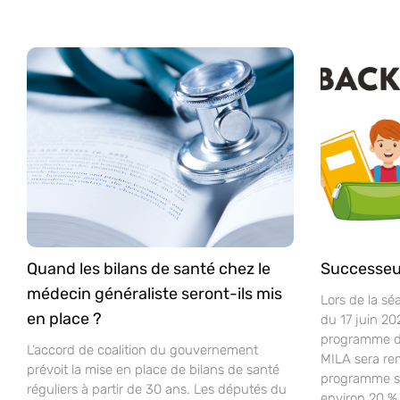
Quand les bilans de santé chez le
Successeu
médecin généraliste seront-ils mis
Lors de la sé
en place ?
du 17 juin 20
programme d’
L’accord de coalition du gouvernement
MILA sera re
prévoit la mise en place de bilans de santé
programme sco
réguliers à partir de 30 ans. Les députés du
environ 20 % 