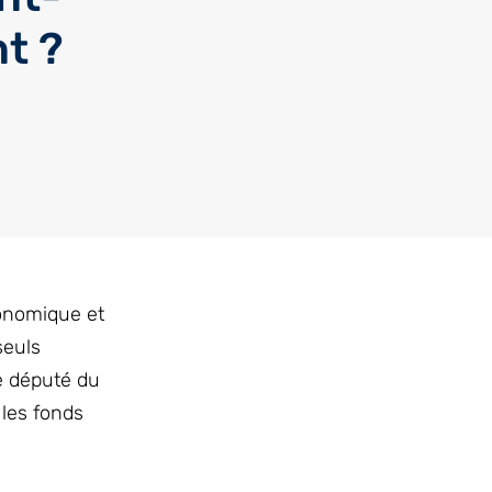
t ?
conomique et
seuls
e député du
 les fonds