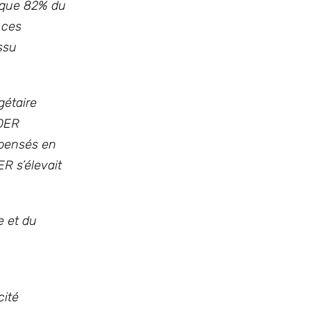
lque 82% du
 ces
ssu
gétaire
ADER
épensés en
R s’élevait
e et du
cité