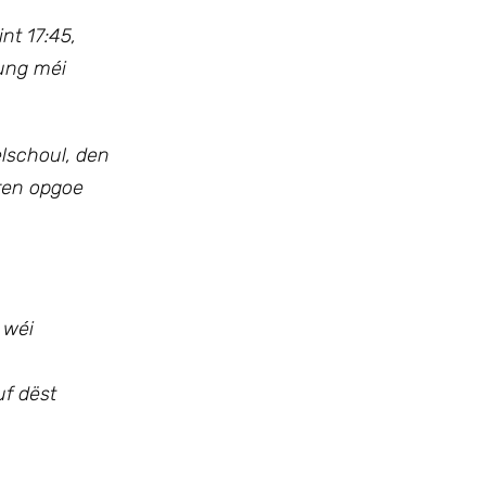
nt 17:45,
sung méi
elschoul, den
iren opgoe
 wéi
uf dëst