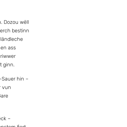
. Dozou wëll
uerch bestinn
 ländleche
nen ass
oriwwer
 ginn.
-Sauer hin –
r vun
Gare
éck –