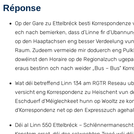
Réponse
Op der Gare zu Ettelbréck besti Korrespondenz
ech nach bemierken, dass d’Linne fir d’Ubannun
op den Haaptachsen eng besser Verdeelung vun 
Raum. Zudeem vermeide mir doduerch eng Pulkbi
dowéinst den Horaire op de Regionalzuch ugepasst
eraus bestinn och nach weider „Bus – Bus“ Kor
Wat déi betreffend Linn 134 am RGTR Reseau ub
versicht eng Korrespondenz zu Heischent vun de
Eschduerf d’Méiglechkeet hunn op Wooltz ze kom
d’Korrespondenz net op den Expresszuch agehal
Déi al Linn 550 Ettelbréck – Schlënnermanescht 