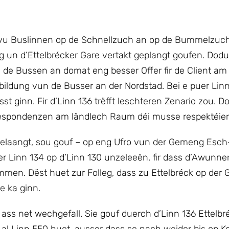
e vu Buslinnen op de Schnellzuch an op de Bummelzuch
g un d’Ettelbrécker Gare vertakt geplangt goufen. Dod
de Bussen an domat eng besser Offer fir de Client am
ldung vun de Busser an der Nordstad. Bei e puer Lin
 ginn. Fir d’Linn 136 trëfft leschteren Zenario zou. D
respondenzen am ländlech Raum déi musse respektéiert
elaangt, sou gouf – op eng Ufro vun der Gemeng Esch
r Linn 134 op d’Linn 130 unzeleeën, fir dass d’Awunne
men. Dëst huet zur Folleg, dass zu Ettelbréck op der 
e ka ginn.
ass net wechgefall. Sie gouf duerch d’Linn 136 Ettelbr