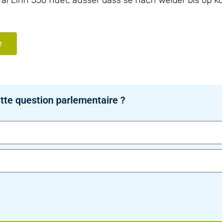
al Linn 550 huet, ausser dass se nach weider bis op Ko
e
tte question parlementaire ?