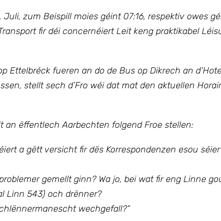
Juli, zum Beispill moies géint 07:16, respektiv owes géi
ansport fir déi concernéiert Leit keng praktikabel Léi
 op Ettelbréck fueren an do de Bus op Dikrech an d’Hot
sen, stellt sech d’Fro wéi dat mat den aktuellen Hora
it an ëffentlech Aarbechten folgend Froe stellen:
ert a gëtt versicht fir dës Korrespondenzen esou séier
oblemer gemellt ginn? Wa jo, bei wat fir eng Linne go
 (al Linn 543) och drënner?
Schlënnermanescht wechgefall?“