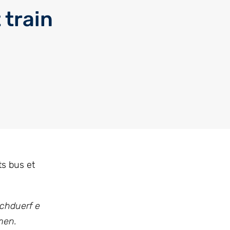
 train
ts bus et
schduerf e
men.