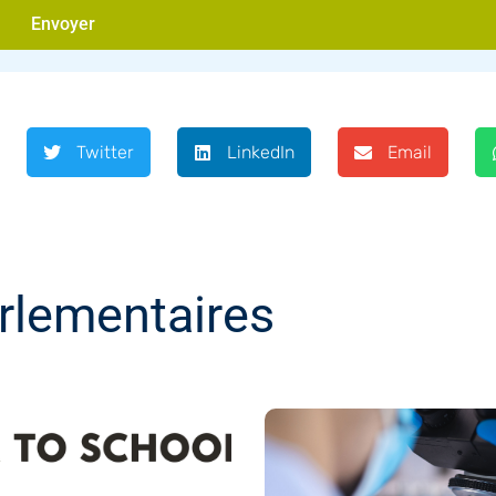
Envoyer
Twitter
LinkedIn
Email
rlementaires