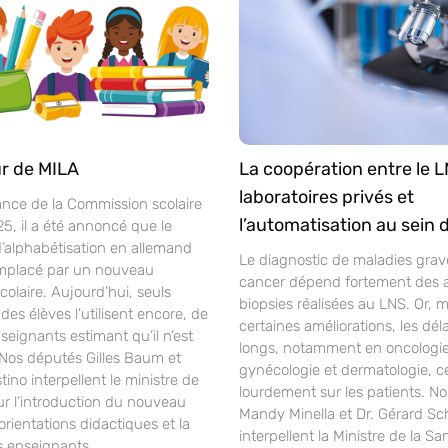
r de MILA
La coopération entre le L
laboratoires privés et
ance de la Commission scolaire
l’automatisation au sein 
25, il a été annoncé que le
alphabétisation en allemand
Le diagnostic de maladies gra
mplacé par un nouveau
cancer dépend fortement des 
laire. Aujourd’hui, seuls
biopsies réalisées au LNS. Or, 
des élèves l’utilisent encore, de
certaines améliorations, les déla
ignants estimant qu’il n’est
longs, notamment en oncologie
 Nos députés Gilles Baum et
gynécologie et dermatologie, c
ino interpellent le ministre de
lourdement sur les patients. N
ur l’introduction du nouveau
Mandy Minella et Dr. Gérard S
orientations didactiques et la
interpellent la Ministre de la Sa
s enseignants.