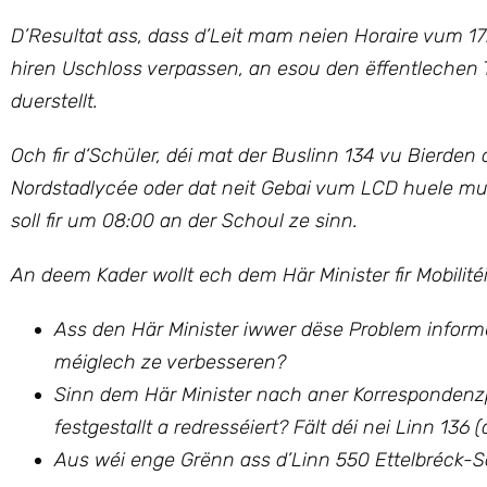
D’Resultat ass, dass d’Leit mam neien Horaire vum 17. 
hiren Uschloss verpassen, an esou den ëffentlechen Tr
duerstellt.
Och fir d‘Schüler, déi mat der Buslinn 134 vu Bierden
Nordstadlycée oder dat neit Gebai vum LCD huele mus
soll fir um 08:00 an der Schoul ze sinn.
An deem Kader wollt ech dem Här Minister fir Mobilité
Ass den Här Minister iwwer dëse Problem informéi
méiglech ze verbesseren?
Sinn dem Här Minister nach aner Korrespondenzpr
festgestallt a redresséiert? Fält déi nei Linn 136
Aus wéi enge Grënn ass d’Linn 550 Ettelbréck-