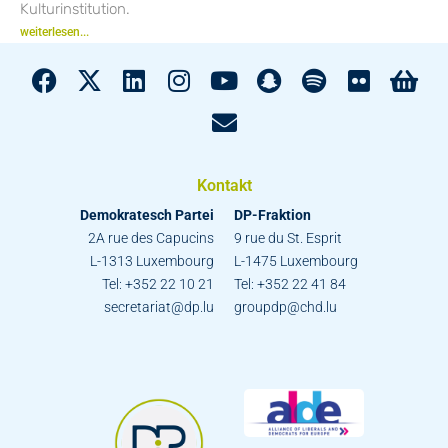
Kulturinstitution.
weiterlesen...
Kontakt
Demokratesch Partei
DP-Fraktion
2A rue des Capucins
9 rue du St. Esprit
L-1313 Luxembourg
L-1475 Luxembourg
Tel: +352 22 10 21
Tel: +352 22 41 84
secretariat@dp.lu
groupdp@chd.lu