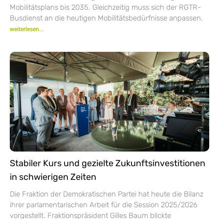
Mobilitätsplans bis 2035. Gleichzeitig muss sich der RGTR-
Busdienst an die heutigen Mobilitätsbedürfnisse anpassen.
weiterlesen...
Stabiler Kurs und gezielte Zukunftsinvestitionen
in schwierigen Zeiten
Die Fraktion der Demokratischen Partei hat heute die Bilanz
ihrer parlamentarischen Arbeit für die Session 2025/2026
vorgestellt. Fraktionspräsident Gilles Baum blickte