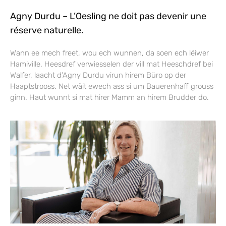
Agny Durdu – L’Oesling ne doit pas devenir une
réserve naturelle.
Wann ee mech freet, wou ech wunnen, da soen ech léiwer
Hamiville. Heesdref verwiesselen der vill mat Heeschdref bei
Walfer, laacht d’Agny Durdu virun hirem Büro op der
Haaptstrooss. Net wäit ewech ass si um Bauerenhaff grouss
ginn. Haut wunnt si mat hirer Mamm an hirem Brudder do.