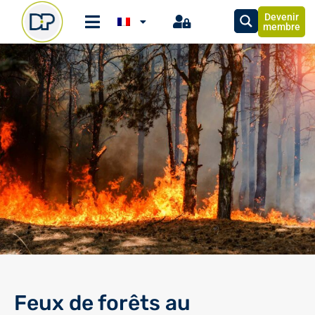
Devenir
membre
Feux de forêts au