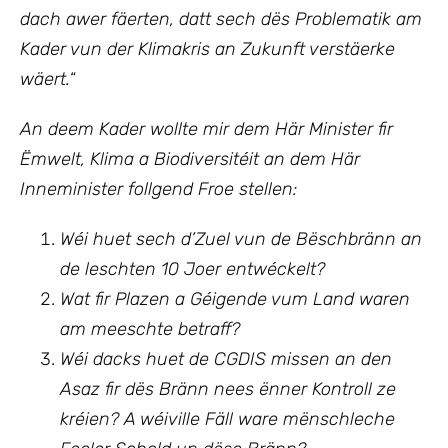
dach awer fäerten, datt sech dës Problematik am
Kader vun der Klimakris an Zukunft verstäerke
wäert.
“
An deem Kader wollte mir dem Här Minister fir
Ëmwelt, Klima a Biodiversitéit an dem Här
Inneminister follgend Froe stellen:
Wéi huet sech d’Zuel vun de Bëschbränn an
de leschten 10 Joer entwéckelt?
Wat fir Plazen a Géigende vum Land waren
am meeschte betraff?
Wéi dacks huet de CGDIS missen an den
Asaz fir dës Bränn nees ënner Kontroll ze
kréien? A wéi
ville Fäll ware mënschleche