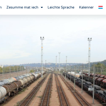
n
Zesumme mat iech
Leichte Sprache
Kalenner