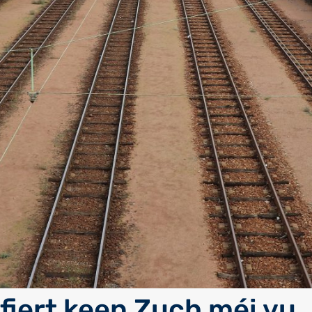
 fiert keen Zuch méi vu