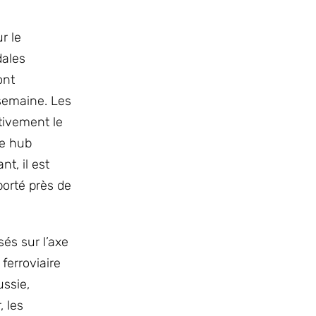
r le
dales
ont
semaine. Les
tivement le
le hub
t, il est
porté près de
sés sur l’axe
ferroviaire
ussie,
, les