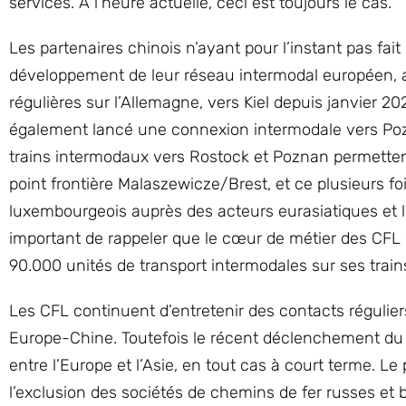
services. A l’heure actuelle, ceci est toujours le cas.
Les partenaires chinois n’ayant pour l’instant pas fai
développement de leur réseau intermodal européen,
régulières sur l’Allemagne, vers Kiel depuis janvier 20
également lancé une connexion intermodale vers Pozn
trains intermodaux vers Rostock et Poznan permettent
point frontière Malaszewicze/Brest, et ce plusieurs 
luxembourgeois auprès des acteurs eurasiatiques et lo
important de rappeler que le cœur de métier des CFL 
90.000 unités de transport intermodales sur ses trains
Les CFL continuent d’entretenir des contacts réguliers
Europe-Chine. Toutefois le récent déclenchement du con
entre l’Europe et l’Asie, en tout cas à court terme. Le p
l’exclusion des sociétés de chemins de fer russes et b