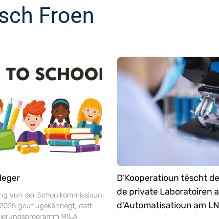
sch Froen
leger
D’Kooperatioun tëscht d
de private Laboratoiren 
ng vun der Schoulkommissioun
d’Automatisatioun am L
 2025 gouf ugekënnegt, datt
séierungsprogramm MILA