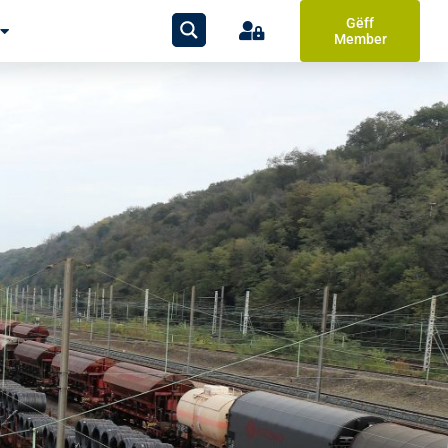
Gëff
Member