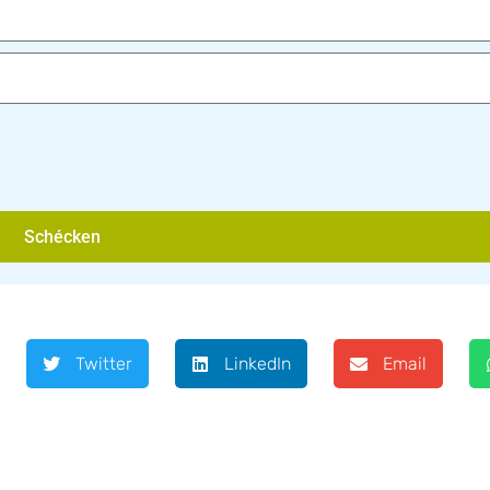
Schécken
Twitter
LinkedIn
Email