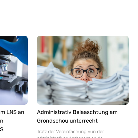
em LNS an
Administrativ Belaaschtung am
an
Grondschoulunterrecht
NS
Trotz der Vereinfachung vun der