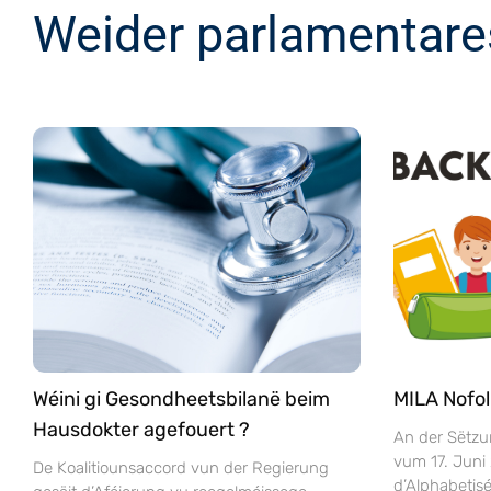
Weider parlamentare
Wéini gi Gesondheetsbilanë beim
MILA Nofol
Hausdokter agefouert ?
An der Sëtzu
vum 17. Juni
De Koalitiounsaccord vun der Regierung
d’Alphabeti