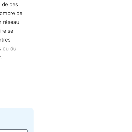
s de ces
 nombre de
un réseau
ire se
ntres
s ou du
.