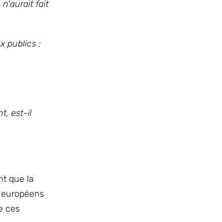
n’aurait fait
x publics :
, est-il
t que la
t européens
de ces