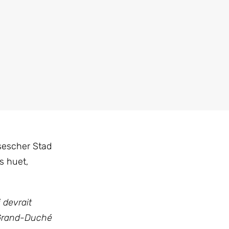
sescher Stad
s huet,
 devrait
e Grand-Duché