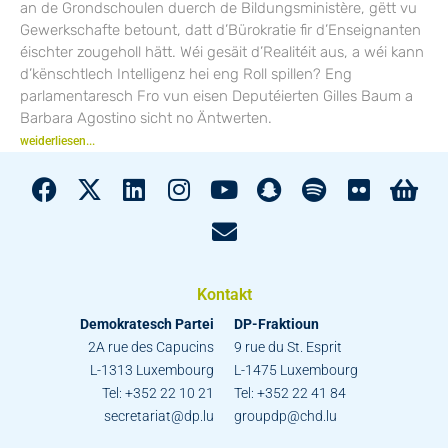
an de Grondschoulen duerch de Bildungsministère, gëtt vu
Gewerkschafte betount, datt d’Bürokratie fir d’Enseignanten
éischter zougeholl hätt. Wéi gesäit d’Realitéit aus, a wéi kann
d’kënschtlech Intelligenz hei eng Roll spillen? Eng
parlamentaresch Fro vun eisen Deputéierten Gilles Baum a
Barbara Agostino sicht no Äntwerten.
weiderliesen...
Kontakt
Demokratesch Partei
DP-Fraktioun
2A rue des Capucins
9 rue du St. Esprit
L-1313 Luxembourg
L-1475 Luxembourg
Tel: +352 22 10 21
Tel: +352 22 41 84
secretariat@dp.lu
groupdp@chd.lu