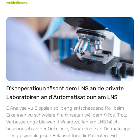
weiderliesen...
D’Kooperatioun tëscht dem LNS an de private
Laboratoiren an d’Automatisatioun am LNS
D’Analyse vu Biopsien spillt eng entscheedend Roll beim
Erkennen vu schwéiere Krankheeten wéi dem Kriibs. Trotz
Verbesserunge bleiwen d’Waardezäiten am LNS héich,
besonnesch an der Onkologie, Gynäkologie an Dermatologie
– eng psychologesch Belaaschtung fir Patienten. Eid