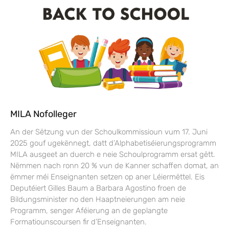
MILA Nofolleger
An der Sëtzung vun der Schoulkommissioun vum 17. Juni
2025 gouf ugekënnegt, datt d’Alphabetiséierungsprogramm
MILA ausgeet an duerch e neie Schoulprogramm ersat gëtt.
Nëmmen nach ronn 20 % vun de Kanner schaffen domat, an
ëmmer méi Enseignanten setzen op aner Léiermëttel. Eis
Deputéiert Gilles Baum a Barbara Agostino froen de
Bildungsminister no den Haaptneierungen am neie
Programm, senger Aféierung an de geplangte
Formatiounscoursen fir d’Enseignanten.