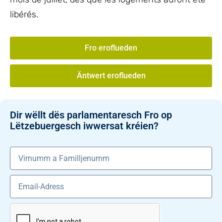
libérés.
Fro eroflueden
Äntwert eroflueden
Dir wëllt dës parlamentaresch Fro op
Lëtzebuergesch iwwersat kréien?