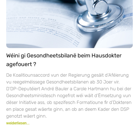
Wéini gi Gesondheetsbilanë beim Hausdokter
agefouert ?
De Koalitiounsaccord vun der Regierung gesäit d’Aféierung
vu reegelméissege Gesondheetsbilanen ab 30 Joer vir.
D’DP-Deputéiert André Bauler a Carole Hartmann hu bei der
Gesondheetsministesch nogefrot wéi wäit d’Ëmsetzung vun
dëser Initiative ass, ob spezifesch Formatioune fir d’Dokteren
en place gesat wäerte ginn, an ob an deem Kader den DSP
genotzt wäert ginn.
weiderliesen...