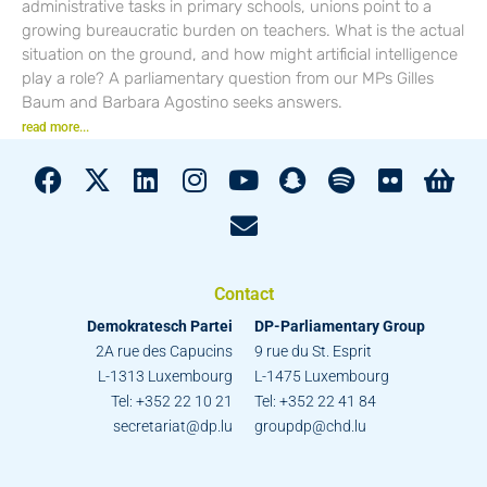
administrative tasks in primary schools, unions point to a
growing bureaucratic burden on teachers. What is the actual
situation on the ground, and how might artificial intelligence
play a role? A parliamentary question from our MPs Gilles
Baum and Barbara Agostino seeks answers.
read more...
Contact
Demokratesch Partei
DP-Parliamentary Group
2A rue des Capucins
9 rue du St. Esprit
L-1313 Luxembourg
L-1475 Luxembourg
Tel: +352 22 10 21
Tel: +352 22 41 84
secretariat@dp.lu
groupdp@chd.lu