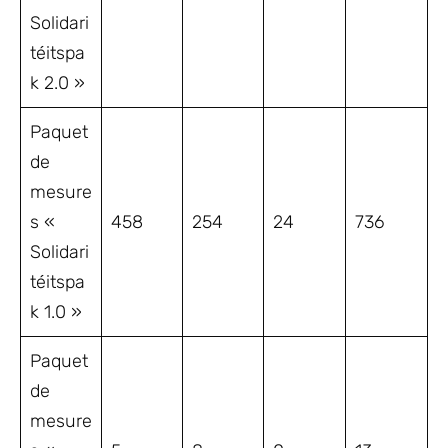
Solidari
téitspa
k 2.0 »
Paquet
de
mesure
s «
458
254
24
736
Solidari
téitspa
k 1.0 »
Paquet
de
mesure