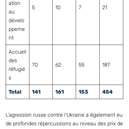
ation
5
10
7
21
au
dévelo
ppeme
nt
Accueil
des
70
62
55
187
réfugié
s
Total
141
161
153
454
L’agression russe contre l’Ukraine a également eu
de profondes répercussions au niveau des prix de