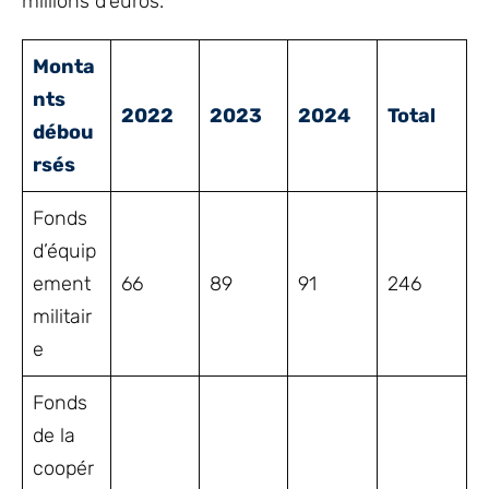
millions d’euros.
Monta
nts
2022
2023
2024
Total
débou
rsés
Fonds
d’équip
ement
66
89
91
246
militair
e
Fonds
de la
coopér