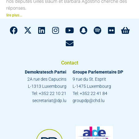
nos députés Gilles Baum et Barbara Agostino cherche des
réponses.
lire plus...
Contact
Demokratesch Partei
Groupe Parlementaire DP
2A rue des Capucins
9 rue du St. Esprit
L-1313 Luxembourg
L-1475 Luxembourg
Tel: +352 22 10 21
Tel: +352 22 41 84
secretariat@dp.lu
groupdp@chd.lu