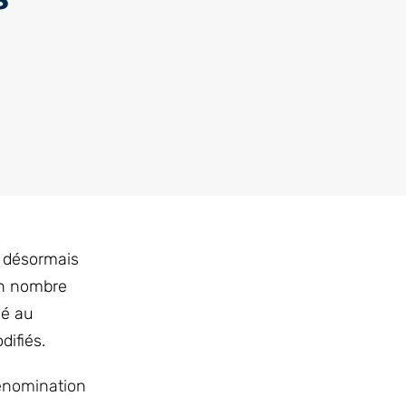
e désormais
in nombre
dé au
difiés.
dénomination