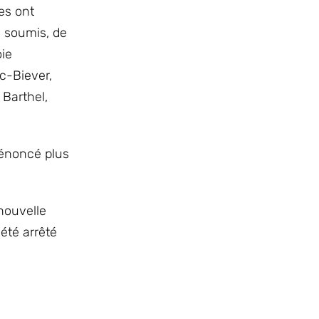
es ont
é soumis, de
oie
c-Biever,
Barthel,
 énoncé plus
nouvelle
été arrêté