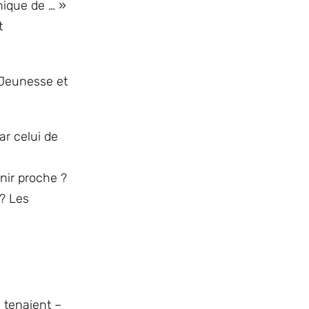
nique de … »
t
a Jeunesse et
ar celui de
nir proche ?
 ? Les
 tenaient –