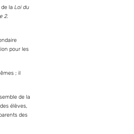
 de la
Loi du
e 2.
ondaire
ion pour les
êmes ; il
nsemble de la
des élèves,
 parents des