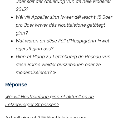
Joer säit der Aféierung vun de neie Modeller
2015?
Wéi vill Appeller sinn iwwer déi lescht 15 Joer
pro Joer iwwer dës Nouttelefone getätegt
ginn?
Wat waren an dëse Fäll d’Haaptgrënn firwat
ugeruff ginn ass?
Ginn et Pläng zu Lëtzebuerg de Reseau vun
dëse Borne weider auszebauen oder ze
moderniséieren? »
Réponse
Wéi vill Nouttelefone ginn et aktuell op de
Lëtzebuerger Stroossen?
Aktuell ginn et 245 Nouttelefonen um