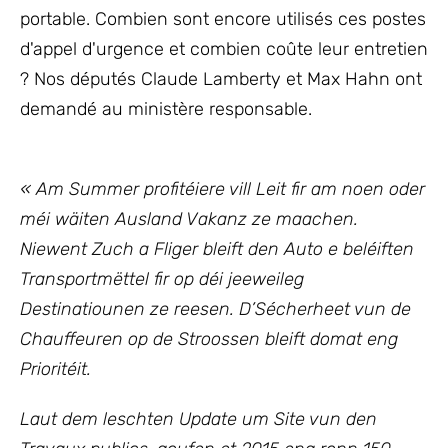
portable. Combien sont encore utilisés ces postes
d'appel d'urgence et combien coûte leur entretien
? Nos députés Claude Lamberty et Max Hahn ont
demandé au ministère responsable.
« Am Summer profitéiere vill Leit fir am noen oder
méi wäiten Ausland Vakanz ze maachen.
Niewent Zuch a Fliger bleift den Auto e beléiften
Transportmëttel fir op déi jeeweileg
Destinatiounen ze reesen.
D’Sécherheet vun de
Chauffeuren op de Stroossen bleift domat eng
Prioritéit.
Laut dem leschten Update um Site vun den