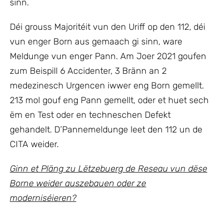
sinn.
Déi grouss Majoritéit vun den Uriff op den 112, déi
vun enger Born aus gemaach gi sinn, ware
Meldunge vun enger Pann. Am Joer 2021 goufen
zum Beispill 6 Accidenter, 3 Bränn an 2
medezinesch Urgencen iwwer eng Born gemellt.
213 mol gouf eng Pann gemellt, oder et huet sech
ëm en Test oder en techneschen Defekt
gehandelt. D’Pannemeldunge leet den 112 un de
CITA weider.
Ginn et Pläng zu Lëtzebuerg de Reseau vun dëse
Borne weider auszebauen oder ze
moderniséieren?