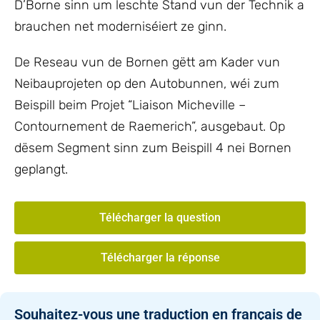
D’Borne sinn um leschte Stand vun der Technik a
brauchen net moderniséiert ze ginn.
De Reseau vun de Bornen gëtt am Kader vun
Neibauprojeten op den Autobunnen, wéi zum
Beispill beim Projet “Liaison Micheville –
Contournement de Raemerich”, ausgebaut. Op
dësem Segment sinn zum Beispill 4 nei Bornen
geplangt.
Télécharger la question
Télécharger la réponse
Souhaitez-vous une traduction en français de