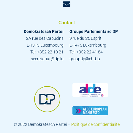
Contact
Demokratesch Partei
Groupe Parlementaire DP
2A rue des Capucins
9 rue du St. Esprit
L-1313 Luxembourg
L-1475 Luxembourg
Tel: +352 22 10 21
Tel: +352 22 41 84
secretariat@dp.lu
groupdp@chd.lu
© 2022 Demokratesch Partei –
Politique de confidentialité