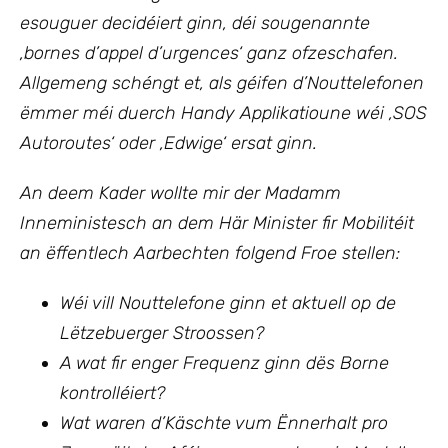
esouguer decidéiert ginn, déi sougenannte
‚bornes d’appel d’urgences‘ ganz ofzeschafen.
Allgemeng schéngt et, als géifen d’Nouttelefonen
ëmmer méi duerch Handy Applikatioune wéi ‚SOS
Autoroutes‘ oder ‚Edwige‘ ersat ginn.
An deem Kader wollte mir der Madamm
Inneministesch an dem Här Minister fir Mobilitéit
an ëffentlech Aarbechten
folgend Froe stellen:
Wéi vill Nouttelefone ginn et aktuell op de
Lëtzebuerger Stroossen?
A wat fir enger Frequenz ginn dës Borne
kontrolléiert?
Wat waren d’Käschte vum Ënnerhalt pro