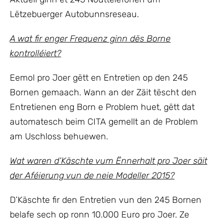
Lëtzebuerger Autobunnsreseau.
A wat fir enger Frequenz ginn dës Borne
kontrolléiert?
Eemol pro Joer gëtt en Entretien op den 245
Bornen gemaach. Wann an der Zäit tëscht den
Entretienen eng Born e Problem huet, gëtt dat
automatesch beim CITA gemellt an de Problem
am Uschloss behuewen.
Wat waren d’Käschte vum Ënnerhalt pro Joer säit
der Aféierung vun de neie Modeller 2015?
D’Käschte fir den Entretien vun den 245 Bornen
belafe sech op ronn 10.000 Euro pro Joer. Ze