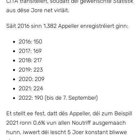
CITA transitéiert, soudatt déi gewënschte Statistik
aus dëse Jore net virläit.
Säit 2016 sinn 1.382 Appeller enregistréiert ginn:
2016: 150
2017: 169
2018: 217
2019: 223
2020: 209
2021: 224
2022: 190 (bis de 7. September)
Et stellt ee fest, datt dës Appeller, déi zum Beispill
2021 ronn 0,6% vun allen Noutriff ausgemaach
hunn, iwwert déi lescht 5 Joer konstant bliwwe