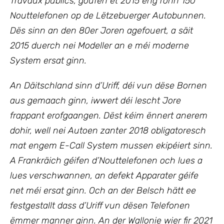
Travaux publics, goufen et 2015 eng ronn 150
Nouttelefonen op de Lëtzebuerger Autobunnen.
Dës sinn an den 80er Joren agefouert, a säit
2015 duerch nei Modeller an e méi moderne
System ersat ginn.
An Däitschland sinn d’Uriff, déi vun dëse Bornen
aus gemaach ginn, iwwert déi lescht Jore
frappant erofgaangen. Dëst kéim ënnert anerem
dohir, well nei Autoen zanter 2018 obligatoresch
mat engem E-Call System mussen ekipéiert sinn.
A Frankräich géifen d’Nouttelefonen och lues a
lues verschwannen, an defekt Apparater géife
net méi ersat ginn. Och an der Belsch hätt ee
festgestallt dass d’Uriff vun dësen Telefonen
ëmmer manner ginn. An der Wallonie wier fir 2021