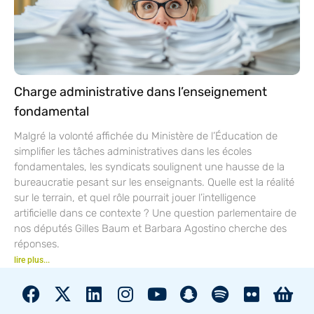
Charge administrative dans l’enseignement
fondamental
Malgré la volonté affichée du Ministère de l’Éducation de
simplifier les tâches administratives dans les écoles
fondamentales, les syndicats soulignent une hausse de la
bureaucratie pesant sur les enseignants. Quelle est la réalité
sur le terrain, et quel rôle pourrait jouer l’intelligence
artificielle dans ce contexte ? Une question parlementaire de
nos députés Gilles Baum et Barbara Agostino cherche des
réponses.
lire plus...