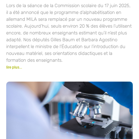
Lors de la séance de la Commission scolaire du 17 juin 2025,
il a été annoncé que le programme d’alphabétisation en
allemand MILA sera remplacé par un nouveau programme
scolaire. Aujourd’hui, seuls environ 20 % des élèves l’utilisent
encore, de nombreux enseignants estimant qu’il n’est plus
adapté. Nos députés Gilles Baum et Barbara Agostino
interpellent le ministre de l’Éducation sur l’introduction du
nouveau matériel, ses orientations didactiques et la
formation des enseignants.
lire plus...