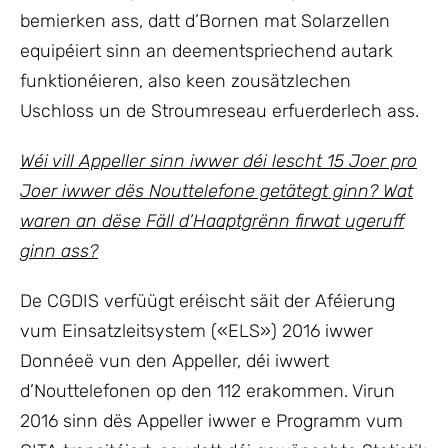
bemierken ass, datt d’Bornen mat Solarzellen
equipéiert sinn an deementspriechend autark
funktionéieren, also keen zousätzlechen
Uschloss un de Stroumreseau erfuerderlech ass.
Wéi vill Appeller sinn iwwer déi lescht 15 Joer pro
Joer iwwer dës Nouttelefone getätegt ginn? Wat
waren an dëse Fäll d’Haaptgrënn firwat ugeruff
ginn ass?
De CGDIS verfüügt eréischt säit der Aféierung
vum Einsatzleitsystem («ELS») 2016 iwwer
Donnéeë vun den Appeller, déi iwwert
d’Nouttelefonen op den 112 erakommen. Virun
2016 sinn dës Appeller iwwer e Programm vum