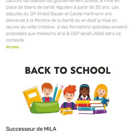
L’accord de coalition du gouvernement prévoit la mise en
place de bilans de santé réguliers à partir de 30 ans. Les
députés du DP André Bauler et Carole Hartmann ont
demandé à la Ministre de la Santé où en était la mise en
œuvre de cette initiative, si des formations spéciales seraient
proposées aux médecins et si le DSP serait utilisé dans ce
contexte.
lire plus...
Successeur de MILA