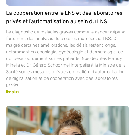
La coopération entre le LNS et des laboratoires
privés et l’automatisation au sein du LNS
Le diagnostic de maladies graves comme le cancer dépend
fortement des analyses de biopsies réalisées au LNS. Or,
malgré certaines améliorations, les délais restent longs,
notamment en oncologie, gynécologie et dermatologie, ce
qui pèse lourdement sur les patients. Nos députés Mandy
Minella et Dr. Gérard Schockmel interpellent la Ministre de la
Santé sur les mesures prévues en matière d’automatisation,
de digitalisation et de coopération avec des laboratoires
privés.
lire plus...