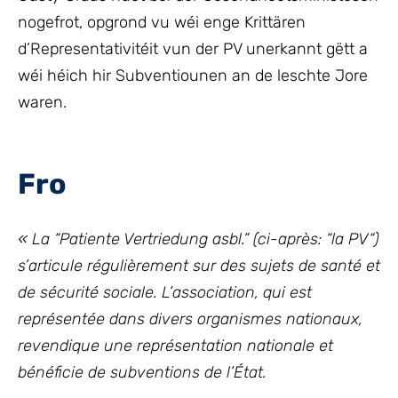
nogefrot, opgrond vu wéi enge Krittären
d’Representativitéit vun der PV unerkannt gëtt a
wéi héich hir Subventiounen an de leschte Jore
waren.
Fro
«
La
“
Patiente Vertriedung asbl
.”
(
ci-après: “la
PV
“
)
s’articule régulièrement sur des sujets de santé et
de sécurité sociale.
L’association, qui est
représentée dans divers organismes nationaux,
revendique une représentation nationale
et
bénéficie
de subventions
de
l’
É
tat
.