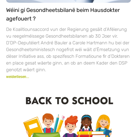
Wéini gi Gesondheetsbilanë beim Hausdokter
agefouert ?
De Koalitiounsaccord vun der Regierung gesäit d’Aféierung
vu reegelméissege Gesondheetsbilanen ab 30 Joer vir.
D’DP-Deputéiert André Bauler a Carole Hartmann hu bei der
Gesondheetsministesch nogefrot wéi wäit d’Ëmsetzung vun
dëser Initiative ass, ob spezifesch Formatioune fir d’Dokteren
en place gesat wäerte ginn, an ob an deem Kader den DSP
genotzt wäert ginn.
weiderliesen...