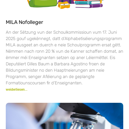
MILA Nofolleger
An der Sëtzung vun der Schoulkommissioun vum 17. Juni
2025 gouf ugekënnegt, datt d’Alphabetiséierungsprogramm
MILA ausgeet an duerch e neie Schoulprogramm ersat gëtt.
Nëmmen nach ronn 20 % vun de Kanner schaffen domat, an
ëmmer méi Enseignanten setzen op aner Léiermëttel. Eis
Deputéiert Gilles Baum a Barbara Agostino froen de
Bildungsminister no den Haaptneierungen am neie
Programm, senger Aféierung an de geplangte
Formatiounscoursen fir d’Enseignanten.
weiderliesen...