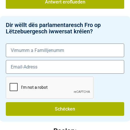
Äntwert eroflueden
Dir wëllt dës parlamentaresch Fro op
Lëtzebuergesch iwwersat kréien?
Schécken