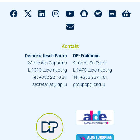
Kontakt
Demokratesch Partei
DP-Fraktioun
2A rue des Capucins
9 rue du St. Esprit
L-1313 Luxembourg
L-1475 Luxembourg
Tel: +352 22 10 21
Tel: +352 22 41 84
secretariat@dp.lu
groupdp@chd.lu