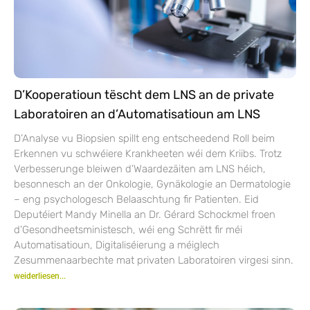
D’Kooperatioun tëscht dem LNS an de private
Laboratoiren an d’Automatisatioun am LNS
D’Analyse vu Biopsien spillt eng entscheedend Roll beim
Erkennen vu schwéiere Krankheeten wéi dem Kriibs. Trotz
Verbesserunge bleiwen d’Waardezäiten am LNS héich,
besonnesch an der Onkologie, Gynäkologie an Dermatologie
– eng psychologesch Belaaschtung fir Patienten. Eid
Deputéiert Mandy Minella an Dr. Gérard Schockmel froen
d’Gesondheetsministesch, wéi eng Schrëtt fir méi
Automatisatioun, Digitaliséierung a méiglech
Zesummenaarbechte mat privaten Laboratoiren virgesi sinn.
weiderliesen...