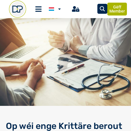
Gëff
Member
Op wéi enge Krittäre berout