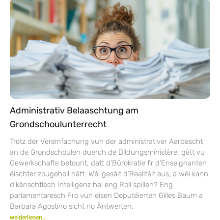
Administrativ Belaaschtung am
Grondschoulunterrecht
Trotz der Vereinfachung vun der administrativer Aarbescht
an de Grondschoulen duerch de Bildungsministère, gëtt vu
Gewerkschafte betount, datt d’Bürokratie fir d’Enseignanten
éischter zougeholl hätt. Wéi gesäit d’Realitéit aus, a wéi kann
d’kënschtlech Intelligenz hei eng Roll spillen? Eng
parlamentaresch Fro vun eisen Deputéierten Gilles Baum a
Barbara Agostino sicht no Äntwerten.
weiderliesen...