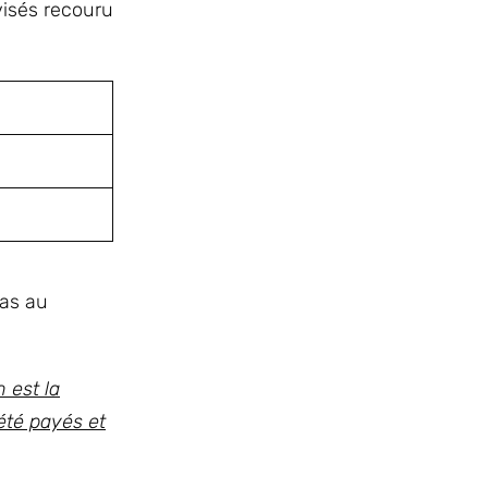
visés recouru
pas au
 est la
été payés et