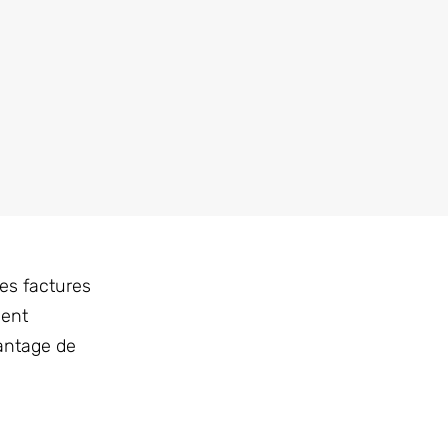
es factures
ment
vantage de