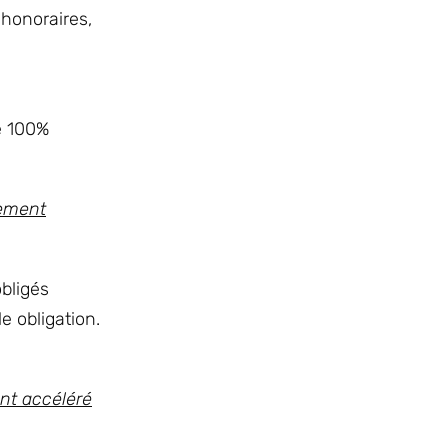
honoraires,
e 100%
sement
obligés
e obligation.
ent accéléré