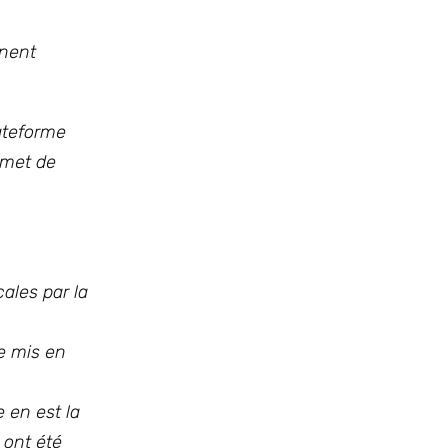
nnent
ateforme
rmet de
ales par la
e mis en
 en est la
 ont été