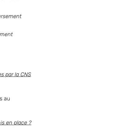
oursement
sement
es par la CNS
es au
s en place ?