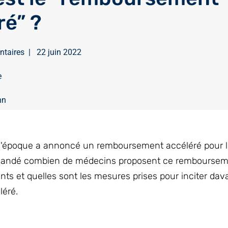
ré” ?
ntaires
|
22 juin 2022
e
nn
de l'époque a annoncé un remboursement accéléré pour l
emandé combien de médecins proposent ce rembourse
nts et quelles sont les mesures prises pour inciter da
éré.