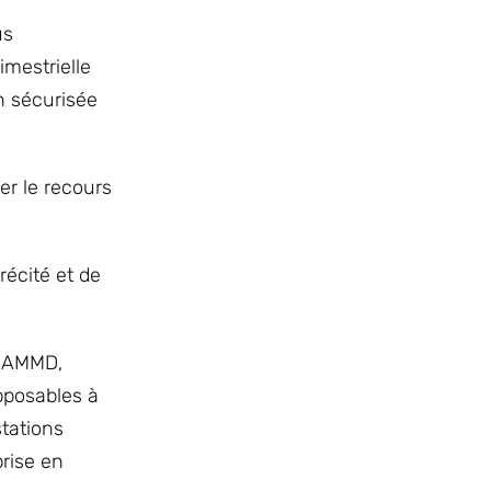
us
imestrielle
n sécurisée
r le recours
récité et de
S-AMMD,
opposables à
stations
rise en