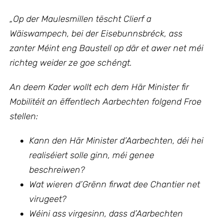
„
Op der Maulesmillen tëscht Clierf a
Wäiswampech, bei der Eisebunnsbréck, ass
zanter Méint eng Baustell op där et awer net méi
richteg weider ze goe schéngt.
An deem Kader wollt ech
dem Här Minister fir
Mobilitéit an ëffentlech Aarbechten
folgend Froe
stellen:
Kann den Här Minister d’Aarbechten, déi hei
realiséiert solle ginn, méi genee
beschreiwen?
Wat wieren d’Grënn firwat dee Chantier net
virugeet?
Wéini ass virgesinn, dass d’Aarbechten