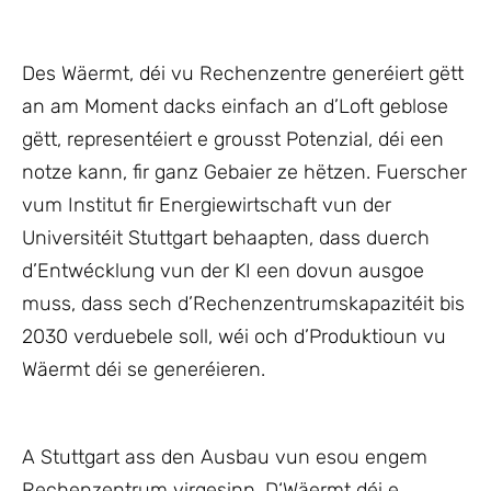
Des Wäermt, déi vu Rechenzentre generéiert gëtt
an am Moment dacks einfach an d’Loft geblose
gëtt, representéiert e grousst Potenzial, déi een
notze kann, fir ganz Gebaier ze hëtzen. Fuerscher
vum Institut fir Energiewirtschaft vun der
Universitéit Stuttgart behaapten, dass duerch
d’Entwécklung vun der KI een dovun ausgoe
muss, dass sech d’Rechenzentrumskapazitéit bis
2030 verduebele soll, wéi och d’Produktioun vu
Wäermt déi se generéieren.
A Stuttgart ass den Ausbau vun esou engem
Rechenzentrum virgesinn. D‘Wäermt déi e