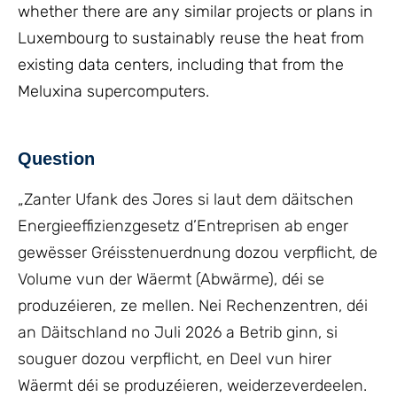
whether there are any similar projects or plans in
Luxembourg to sustainably reuse the heat from
existing data centers, including that from the
Meluxina supercomputers.
Question
„Zanter Ufank des Jores si laut dem däitschen
Energieeffizienzgesetz d’Entreprisen ab enger
gewësser Gréisstenuerdnung dozou verpflicht, de
Volume vun der Wäermt (Abwärme), déi se
produzéieren, ze mellen. Nei Rechenzentren, déi
an Däitschland no Juli 2026 a Betrib ginn, si
souguer dozou verpflicht, en Deel vun hirer
Wäermt déi se produzéieren, weiderzeverdeelen.