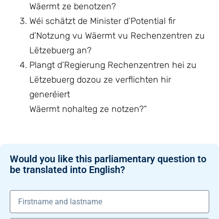
Wäermt ze benotzen?
Wéi schätzt de Minister d’Potential fir
d’Notzung vu Wäermt vu Rechenzentren zu
Lëtzebuerg an?
Plangt d’Regierung Rechenzentren hei zu
Lëtzebuerg dozou ze verflichten hir
generéiert
Wäermt nohalteg ze notzen?“
Would you like this parliamentary question to
be translated into English?