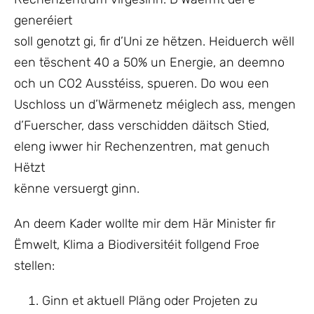
generéiert
soll genotzt gi, fir d’Uni ze hëtzen. Heiduerch wëll
een tëschent 40 a 50% un Energie, an deemno
och un CO2 Ausstéiss, spueren. Do wou een
Uschloss un d’Wärmenetz méiglech ass, mengen
d’Fuerscher, dass verschidden däitsch Stied,
eleng iwwer hir Rechenzentren, mat genuch
Hëtzt
kënne versuergt ginn.
An deem Kader wollte mir dem Här Minister fir
Ëmwelt, Klima a Biodiversitéit follgend Froe
stellen:
Ginn et aktuell Pläng oder Projeten zu