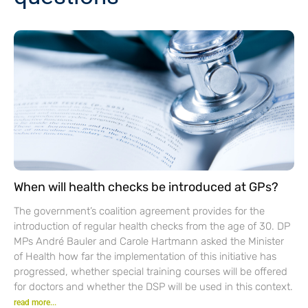
When will health checks be introduced at GPs?
The government’s coalition agreement provides for the
introduction of regular health checks from the age of 30. DP
MPs André Bauler and Carole Hartmann asked the Minister
of Health how far the implementation of this initiative has
progressed, whether special training courses will be offered
for doctors and whether the DSP will be used in this context.
read more...