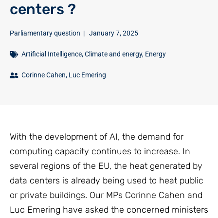
centers ?
Parliamentary question
|
January 7, 2025
Artificial Intelligence
,
Climate and energy
,
Energy
Corinne Cahen
,
Luc Emering
With the development of AI, the demand for
computing capacity continues to increase. In
several regions of the EU, the heat generated by
data centers is already being used to heat public
or private buildings. Our MPs Corinne Cahen and
Luc Emering have asked the concerned ministers