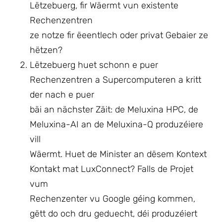
Lëtzebuerg, fir Wäermt vun existente
Rechenzentren
ze notze fir ëeentlech oder privat Gebaier ze
hëtzen?
Lëtzebuerg huet schonn e puer
Rechenzentren a Supercomputeren a kritt
der nach e puer
bäi an nächster Zäit: de Meluxina HPC, de
Meluxina-AI an de Meluxina-Q produzéiere
vill
Wäermt. Huet de Minister an dësem Kontext
Kontakt mat LuxConnect? Falls de Projet
vum
Rechenzenter vu Google géing kommen,
gëtt do och dru geduecht, déi produzéiert