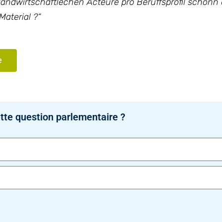
landwirtschaftlechen Acteure pro Beruffsprofil schonn
Material ?“
e
tte question parlementaire ?