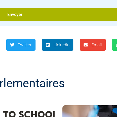
Envoyer
Twitter
LinkedIn
Email
rlementaires