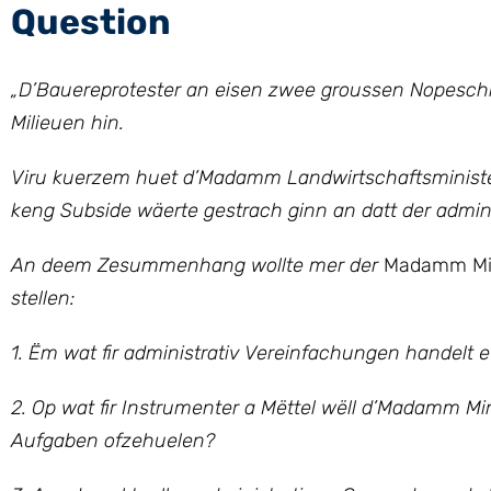
Question
„D’Bauereprotester an eisen zwee groussen Nopeschl
Milieuen hin.
Viru kuerzem huet d’Madamm Landwirtschaftsminister
keng Subside wäerte gestrach ginn an datt der administ
An deem Zesummenhang wollte mer der
Madamm Mini
stellen:
1. Ëm wat fir administrativ Vereinfachungen handelt 
2. Op wat fir Instrumenter a Mëttel wëll d’Madamm Mi
Aufgaben ofzehuelen?