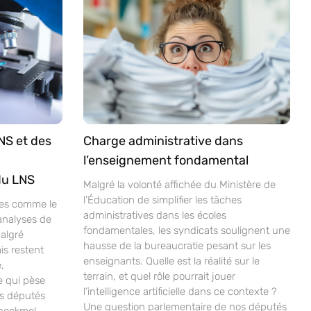
NS et des
Charge administrative dans
l’enseignement fondamental
du LNS
Malgré la volonté affichée du Ministère de
l’Éducation de simplifier les tâches
ves comme le
administratives dans les écoles
analyses de
fondamentales, les syndicats soulignent une
malgré
hausse de la bureaucratie pesant sur les
is restent
enseignants. Quelle est la réalité sur le
,
terrain, et quel rôle pourrait jouer
e qui pèse
l’intelligence artificielle dans ce contexte ?
os députés
Une question parlementaire de nos députés
chockmel