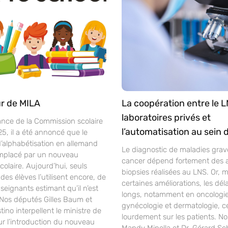
r de MILA
La coopération entre le L
laboratoires privés et
ance de la Commission scolaire
l’automatisation au sein 
25, il a été annoncé que le
alphabétisation en allemand
Le diagnostic de maladies gra
mplacé par un nouveau
cancer dépend fortement des 
laire. Aujourd’hui, seuls
biopsies réalisées au LNS. Or, 
des élèves l’utilisent encore, de
certaines améliorations, les déla
ignants estimant qu’il n’est
longs, notamment en oncologie
 Nos députés Gilles Baum et
gynécologie et dermatologie, c
ino interpellent le ministre de
lourdement sur les patients. N
ur l’introduction du nouveau
Mandy Minella et Dr. Gérard S