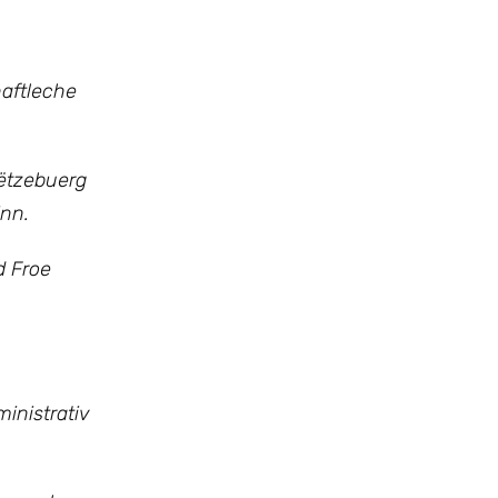
aftleche
ëtzebuerg
inn.
d Froe
inistrativ