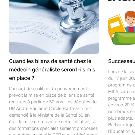
Quand les bilans de santé chez le
Successeu
médecin généraliste seront-ils mis
Lors de la sé
en place ?
du 17 juin 20
programme d’
L’accord de coalition du gouvernement
MILA sera re
prévoit la mise en place de bilans de santé
programme sco
réguliers à partir de 30 ans. Les députés du
environ 20 % 
DP André Bauler et Carole Hartmann ont
nombreux ense
demandé à la Ministre de la Santé où en
plus adapté.
était la mise en œuvre de cette initiative, si
Barbara Agost
des formations spéciales seraient proposées
l’Éducation s
aux médecins et si le DSP serait utilisé dans