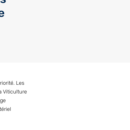
e
iorité. Les
 Viticulture
rge
ériel