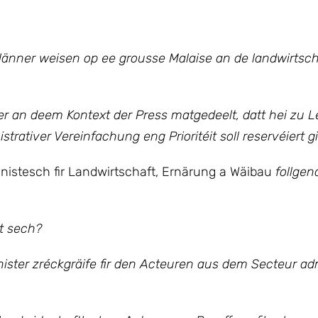
änner weisen op ee grousse Malaise an de landwirtsch
 an deem Kontext der Press matgedeelt, datt hei zu L
rativer Vereinfachung eng Prioritéit soll reservéiert g
stesch fir Landwirtschaft, Ernärung a Wäibau
follgen
et sech?
nister zréckgräife fir den Acteuren aus dem Secteur adm