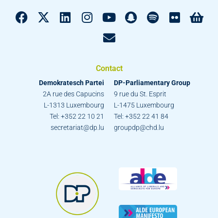
Contact
Demokratesch Partei
DP-Parliamentary Group
2A rue des Capucins
9 rue du St. Esprit
L-1313 Luxembourg
L-1475 Luxembourg
Tel: +352 22 10 21
Tel: +352 22 41 84
secretariat@dp.lu
groupdp@chd.lu