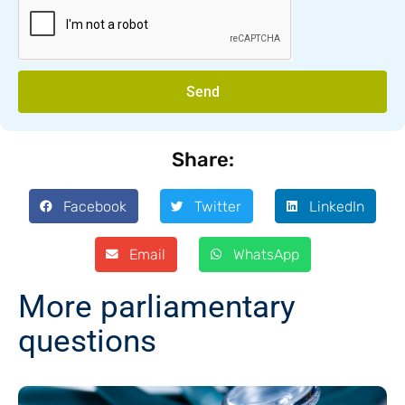
Send
Share:
Facebook
Twitter
LinkedIn
Email
WhatsApp
More parliamentary
questions