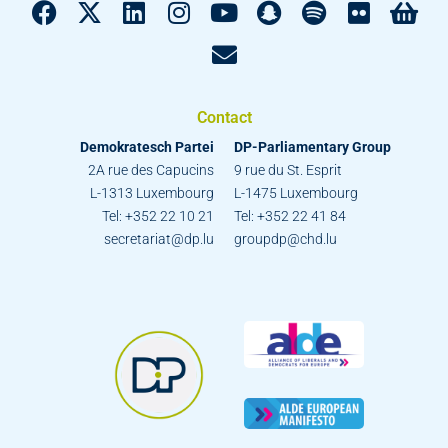
Contact
Demokratesch Partei
DP-Parliamentary Group
2A rue des Capucins
9 rue du St. Esprit
L-1313 Luxembourg
L-1475 Luxembourg
Tel: +352 22 10 21
Tel: +352 22 41 84
secretariat@dp.lu
groupdp@chd.lu