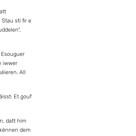
att
tau sti fir e
ddelen“,
! Esouguer
w iwwer
éieren. All
sst: Et gouf
, datt him
s kënnen dem