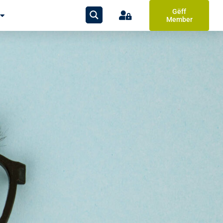
Gëff
Member