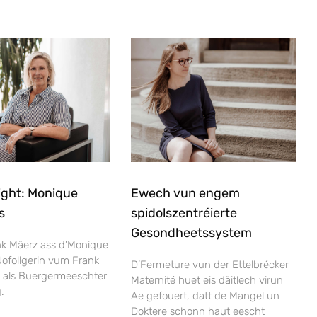
ight: Monique
Ewech vun engem
s
spidolszentréierte
Gesondheetssystem
nk Mäerz ass d’Monique
Nofollgerin vum Frank
D’Fermeture vun der Ettelbrécker
i als Buergermeeschter
Maternité huet eis däitlech virun
.
Ae gefouert, datt de Mangel un
Doktere schonn haut eescht