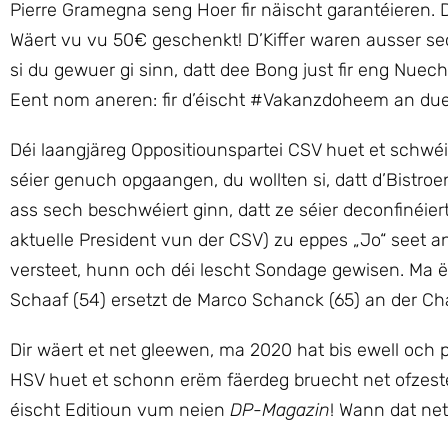
Pierre Gramegna seng Hoer fir näischt garantéieren
Wäert vu vu 50€ geschenkt! D’Kiffer waren ausser sech
si du gewuer gi sinn, datt dee Bong just fir eng Nue
Eent nom aneren: fir d’éischt #Vakanzdoheem an du
Déi laangjäreg Oppositiounspartei CSV huet et schwéi
séier genuch opgaangen, du wollten si, datt d’Bistroe
ass sech beschwéiert ginn, datt ze séier deconfinéier
aktuelle President vun der CSV) zu eppes „Jo“ seet an
versteet, hunn och déi lescht Sondage gewisen. Ma 
Schaaf (54) ersetzt de Marco Schanck (65) an der C
Dir wäert et net gleewen, ma 2020 hat bis ewell och 
HSV huet et schonn erëm fäerdeg bruecht net ofzestei
éischt Editioun vum neien
DP-Magazin
! Wann dat ne