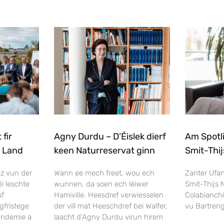
fir
Agny Durdu – D’Éislek dierf
Am Spotl
m Land
keen Naturreservat ginn
Smit-Thij
nz vun der
Wann ee mech freet, wou ech
Zanter Ufa
i leschte
wunnen, da soen ech léiwer
Smit-Thijs 
uf
Hamiville. Heesdref verwiesselen
Colabianch
gfristege
der vill mat Heeschdref bei Walfer,
vu Bartreng
andemie a
laacht d’Agny Durdu virun hirem