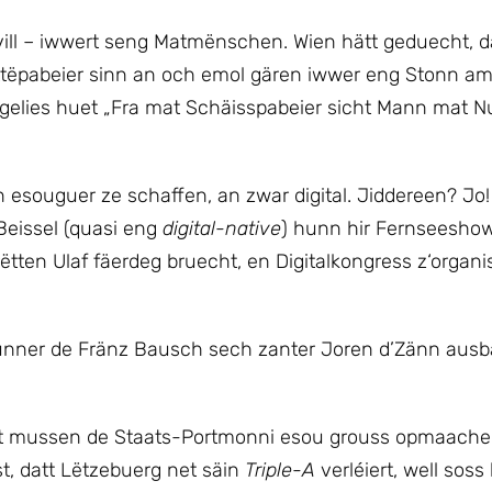
e vill – iwwert seng Matmënschen. Wien hätt geduecht, d
ttëpabeier sinn an och emol gären iwwer eng Stonn am S
elies huet „Fra mat Schäisspabeier sicht Mann mat Nu
esouguer ze schaffen, an zwar digital. Jiddereen? Jo
 Beissel (quasi eng
digital-native
) hunn hir Fernseesho
ten Ulaf fäerdeg bruecht, en Digitalkongress z‘organis
nner de Fränz Bausch sech zanter Joren d’Zänn ausbäi
t mussen de Staats-Portmonni esou grouss opmaachen
st, datt Lëtzebuerg net säin
Triple-A
verléiert, well sos