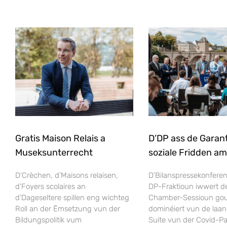
Gratis Maison Relais a
D’DP ass de Garant 
Museksunterrecht
soziale Fridden a
D’Crèchen, d’Maisons relaisen,
D’Bilanspressekonfere
d’Foyers scolaires an
DP-Fraktioun iwwert dé
d’Dageseltere spillen eng wichteg
Chamber-Sessioun go
Roll an der Ëmsetzung vun der
dominéiert vun de laan
Bildungspolitik vum
Suite vun der Covid-P