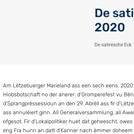
De sat
2020
De satiresche Eck
Am Lëtzebuerger Marieland ass een sech eens. 2020
Hiobsbotschaft no der anerer: d’Gromperefest vu Bënze
d’Sprangprëssessioun an den 29. Abrëll ass fir d’Lët
ass annuléiert ginn. All Generalversammlung, all A
ofgesot. Fir d’Lokalpolitiker huet dat geheescht, ow
eng Fra hunn an datt d’Kanner nach ëmmer doheem