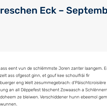
ireschen Eck – Septem
 ass eent vun de schlëmmste Joren zanter laangem. 
lt ass ofgesot ginn, et gouf kee schoulfräi fir
zebuerger eng Welt zesummegebrach: d’Päischtcroisière
weiung an all Dëppefest tëschent Zowaasch a Schlënne
es doheem ze bleiwen. Verschiddener hunn ebeemol gemi
 wunnen.