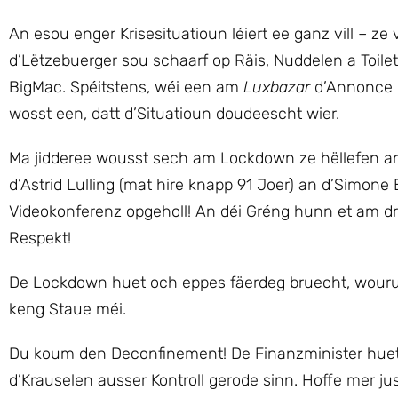
An esou enger Krisesituatioun léiert ee ganz vill – z
d’Lëtzebuerger sou schaarf op Räis, Nuddelen a Toile
BigMac. Spéitstens, wéi een am
Luxbazar
d’Annonce g
wosst een, datt d’Situatioun doudeescht wier.
Ma jidderee wousst sech am Lockdown ze hëllefen an 
d’Astrid Lulling (mat hire knapp 91 Joer) an d’Simone
Videokonferenz opgeholl! An déi Gréng hunn et am drët
Respekt!
De Lockdown huet och eppes fäerdeg bruecht, wouru
keng Staue méi.
Du koum den Deconfinement! De Finanzminister hue
d’Krauselen ausser Kontroll gerode sinn. Hoffe mer ju