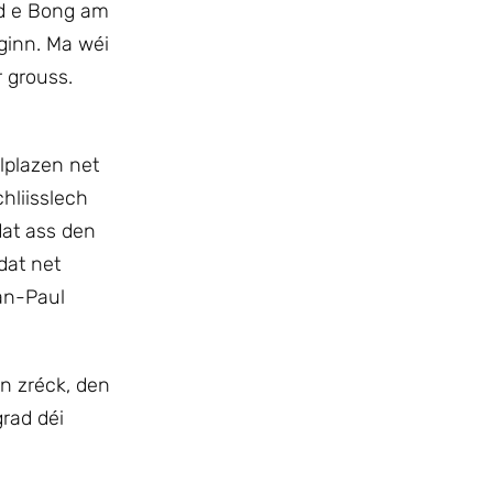
nd e Bong am
 ginn. Ma wéi
 grouss.
lplazen net
hliisslech
dat ass den
dat net
an-Paul
en zréck, den
rad déi