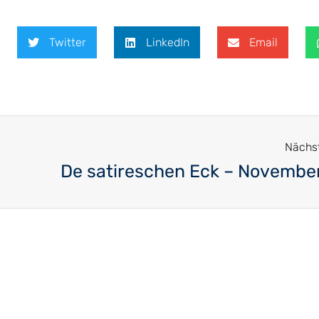
Twitter
LinkedIn
Email
Nächst
De satireschen Eck – Novembe