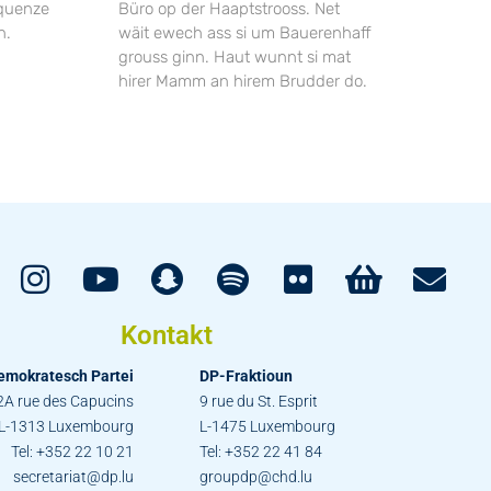
equenze
Büro op der Haaptstrooss. Net
n.
wäit ewech ass si um Bauerenhaff
grouss ginn. Haut wunnt si mat
hirer Mamm an hirem Brudder do.
Kontakt
emokratesch Partei
DP-Fraktioun
2A rue des Capucins
9 rue du St. Esprit
L-1313 Luxembourg
L-1475 Luxembourg
Tel: +352 22 10 21
Tel: +352 22 41 84
secretariat@dp.lu
groupdp@chd.lu