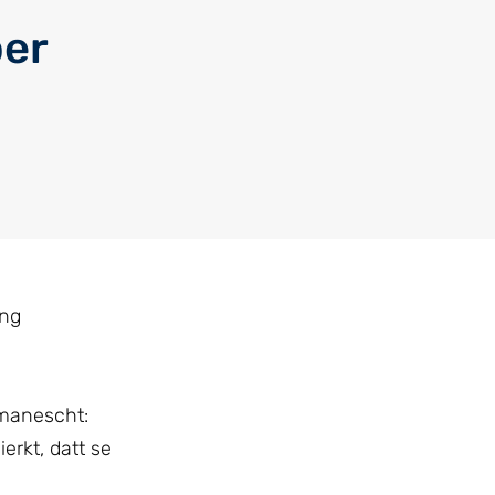
ber
Eng
rmanescht:
erkt, datt se