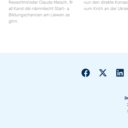
Ressortminister Claude Meisch, fir
vun den direkte Kons
all Kand déi nämmlecht Start- a
vum Krich an der Ukrai
Bildungschancen am Liewen ze
ginn.
D