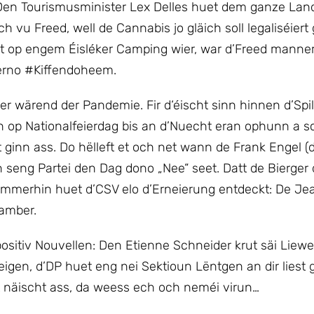
. Den Tourismusminister Lex Delles huet dem ganze La
 vu Freed, well de Cannabis jo gläich soll legaliséiert
cht op engem Éisléker Camping wier, war d’Freed manner
erno #Kiffendoheem.
er wärend der Pandemie. Fir d‘éischt sinn hinnen d’Spil
n op Nationalfeierdag bis an d’Nuecht eran ophunn a sc
t ginn ass. Do hëlleft et och net wann de Frank Engel (
 seng Partei den Dag dono „Nee“ seet. Datt de Bierger 
ëmmerhin huet d’CSV elo d’Erneierung entdeckt: De Je
hamber.
positiv Nouvellen: Den Etienne Schneider krut säi Liew
gen, d’DP huet eng nei Sektioun Lëntgen an dir liest g
t näischt ass, da weess ech och neméi virun…