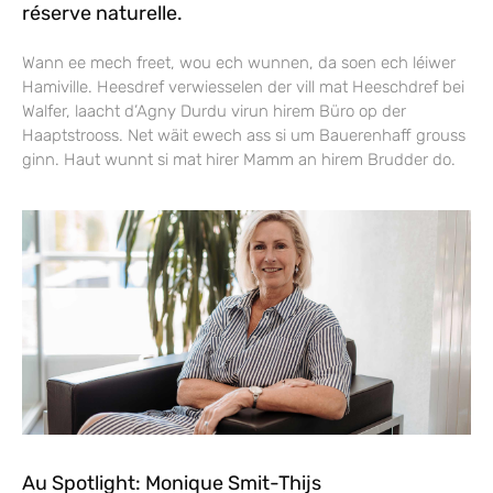
réserve naturelle.
Wann ee mech freet, wou ech wunnen, da soen ech léiwer
Hamiville. Heesdref verwiesselen der vill mat Heeschdref bei
Walfer, laacht d’Agny Durdu virun hirem Büro op der
Haaptstrooss. Net wäit ewech ass si um Bauerenhaff grouss
ginn. Haut wunnt si mat hirer Mamm an hirem Brudder do.
Au Spotlight: Monique Smit-Thijs