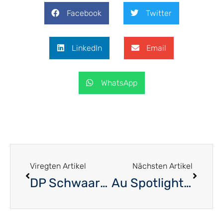
Facebook
Twitter
LinkedIn
Email
WhatsApp
Viregten Artikel
Nächsten Artikel
DP Schwaarz Iernz – un nouveau départ en pleine pandémie
Au Spotlight: Monique Smit-Thijs