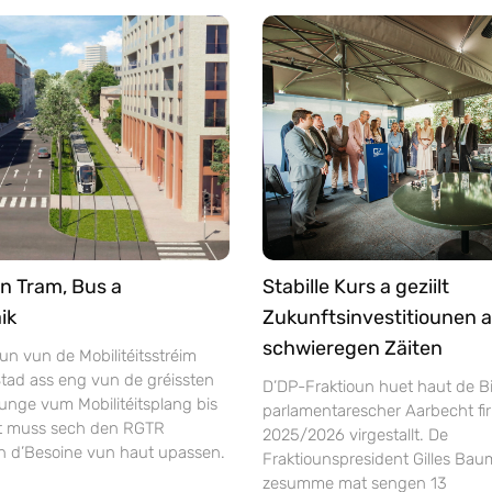
n Tram, Bus a
Stabille Kurs a geziilt
ik
Zukunftsinvestitiounen a
schwieregen Zäiten
un vun de Mobilitéitsstréim
tad ass eng vun de gréissten
D’DP-Fraktioun huet haut de Bi
unge vum Mobilitéitsplang bis
parlamentarescher Aarbecht fir
ft muss sech den RGTR
2025/2026 virgestallt. De
n d’Besoine vun haut upassen.
Fraktiounspresident Gilles Bau
zesumme mat sengen 13