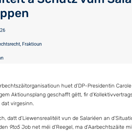
äppen
026
chtsrecht
,
Fraktioun
nn
arbechtszäitorganisatioun huet d’DP-Presidentin Carol
m Aktiounsplang geschafft gëtt, fir d’Kollektivvertra
dat virgesinn.
, datt d’Liewensrealitéit vun de Salariéen an d’Situat
 den
9to5
Job net méi d’Reegel, ma d’Aarbechtszäite mi