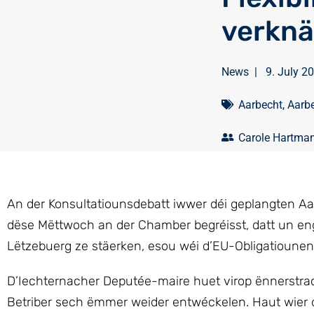
verkn
News
|
9. July 2
Aarbecht
,
Aarbe
Carole Hartma
An der Konsultatiounsdebatt iwwer déi geplangten A
dëse Mëttwoch an der Chamber begréisst, datt un enge
Lëtzebuerg ze stäerken, esou wéi d’EU-Obligatiounen 
D’Iechternacher Deputée-maire huet virop ënnerstrach
Betriber sech ëmmer weider entwéckelen. Haut wier