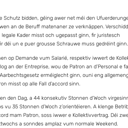
je Schutz bidden, géing awer net méi den Ufuerderun
jeliewen an de Beruff matenaner ze verknäppen. Verschi
 legale Kader misst och ugepasst ginn, fir juristesch
fir déi un e puer grousse Schrauwe muss gedréint ginn.
en op Demande vum Salarié, respektiv iwwert de Kollek
alog an der Entreprise, wou de Patron an d’Personal e f
’Aarbechtsgesetz erméiglecht ginn, ouni eng allgemen
n misst op alle Fall d’accord sinn.
en den Dag, a 44 konsekutiv Stonnen d’Woch virgesinn.
os vu 35 Stonnen d’Woch z’orientéieren. A klenge Betr
d mam Patron, soss iwwer e Kollektivvertrag. Déi zwe
mëttwochs a sonndes amplaz vum normale Weekend.