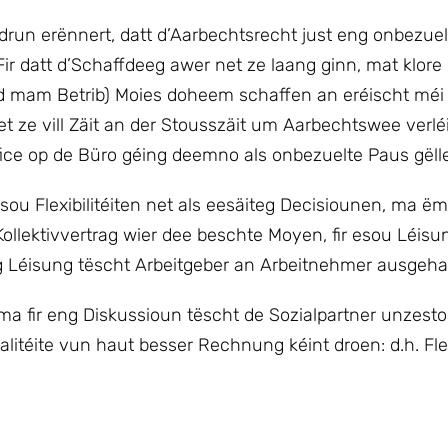
run erënnert, datt d’Aarbechtsrecht just eng onbezue
Fir datt d’Schaffdeeg awer net ze laang ginn, mat klore 
d mam Betrib) Moies doheem schaffen an eréischt méi 
net ze vill Zäit an der Stousszäit um Aarbechtswee verl
fice op de Büro géing deemno als onbezuelte Paus gëll
ou Flexibilitéiten net als eesäiteg Decisiounen, ma ë
ollektivvertrag wier dee beschte Moyen, fir esou Léis
ng Léisung tëscht Arbeitgeber an Arbeitnehmer ausgeha
 ma fir eng Diskussioun tëscht de Sozialpartner unzest
litéite vun haut besser Rechnung kéint droen: d.h. Flexi