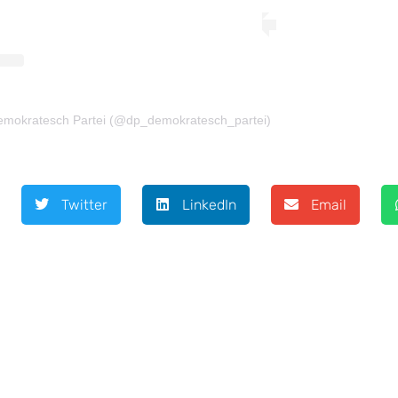
 Demokratesch Partei (@dp_demokratesch_partei)
Twitter
LinkedIn
Email