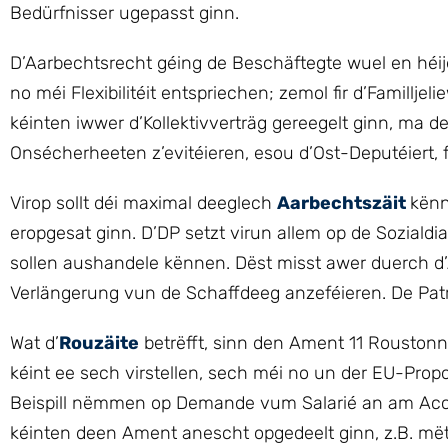
Bedürfnisser ugepasst ginn.
D’Aarbechtsrecht géing de Beschäftegte wuel en héi
no méi Flexibilitéit entspriechen; zemol fir d’Famill
kéinten iwwer d’Kollektivverträg gereegelt ginn, ma de
Onsécherheeten z’evitéieren, esou d’Ost-Deputéiert, 
Virop sollt déi maximal deeglech
Aarbechtszäit
kënn
eropgesat ginn. D’DP setzt virun allem op de Sozialdi
sollen aushandele kënnen. Dëst misst awer duerch d
Verlängerung vun de Schaffdeeg anzeféieren. De Patro
Wat d’
Rouzäite
betrëfft, sinn den Ament 11 Roustonn
kéint ee sech virstellen, sech méi no un der EU-Prop
Beispill nëmmen op Demande vum Salarié an am Accor
kéinten deen Ament anescht opgedeelt ginn, z.B. 