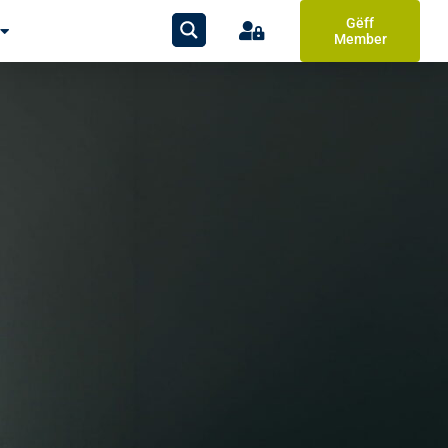
Gëff
Member