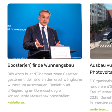
Booster(en) fir de Wunnengsbau
Ausbau vu
Photovolta
Dës Woch huet d’Chamber zwee Gesetzer
gestëmmt, déi hëllefen den erschwéngleche
D’Organisatio
Wunnraum auszebauen. Donieft huet
ronderëm d’S
d’Regierung en Donneschdeg e
Erausfuerder
konsequente Mesurëpak presentéiert.
2035. Donie
weiderliesen...
Busservice u
weiderliesen...