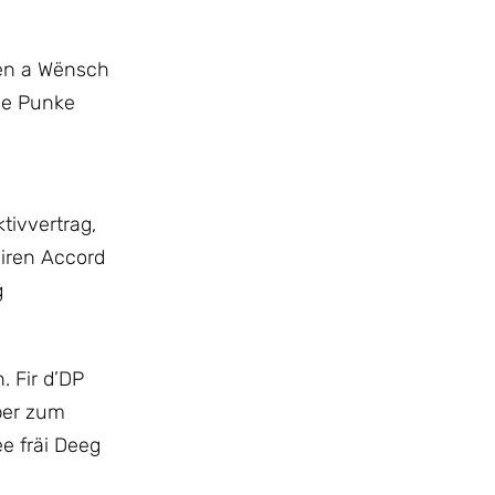
gen a Wënsch
dde Punke
tivvertrag,
airen Accord
g
 Fir d’DP
iber zum
e fräi Deeg