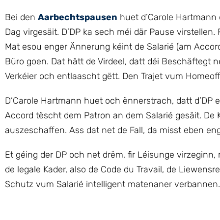
Bei den
Aarbechtspausen
huet d’Carole Hartmann d
Dag virgesäit. D’DP ka sech méi där Pause virstellen. 
Mat esou enger Ännerung kéint de Salarié (am Accor
Büro goen. Dat hätt de Virdeel, datt déi Beschäftegt 
Verkéier och entlaascht gëtt. Den Trajet vum Homeof
D’Carole Hartmann huet och ënnerstrach, datt d’DP es
Accord tëscht dem Patron an dem Salarié gesäit. De K
auszeschaffen. Ass dat net de Fall, da misst eben e
Et géing der DP och net drëm, fir Léisunge virzeginn,
de legale Kader, also de Code du Travail, de Liewensrea
Schutz vum Salarié intelligent matenaner verbannen.