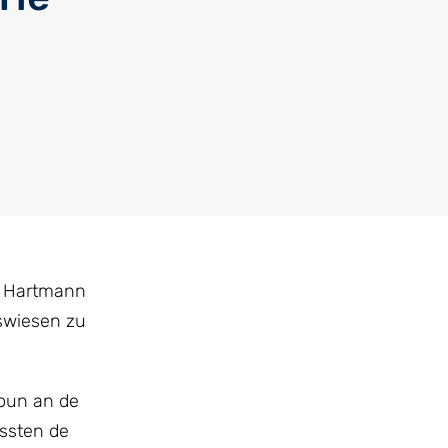
e Hartmann
gswiesen zu
ioun an de
ssten de