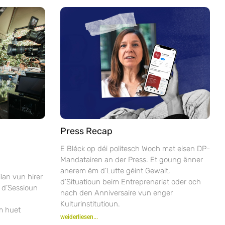
Press Recap
E Bléck op déi politesch Woch mat eisen DP-
Mandatairen an der Press. Et goung ënner
anerem ëm d’Lutte géint Gewalt,
lan vun hirer
d’Situatioun beim Entreprenariat oder och
 d’Sessioun
nach den Anniversaire vun enger
Kulturinstitutioun.
m huet
weiderliesen...