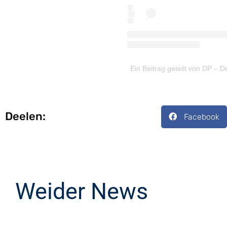
Ein Beitrag geteilt von DP –
Deelen:
Facebook
Weider News