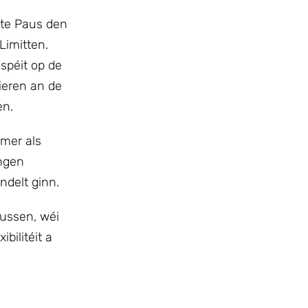
lte Paus den
Limitten.
spéit op de
éieren an de
en.
mmer als
ungen
ndelt ginn.
oussen, wéi
bilitéit a