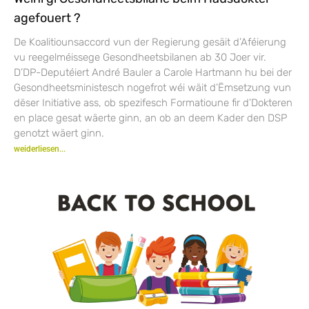
agefouert ?
De Koalitiounsaccord vun der Regierung gesäit d’Aféierung
vu reegelméissege Gesondheetsbilanen ab 30 Joer vir.
D’DP-Deputéiert André Bauler a Carole Hartmann hu bei der
Gesondheetsministesch nogefrot wéi wäit d’Ëmsetzung vun
dëser Initiative ass, ob spezifesch Formatioune fir d’Dokteren
en place gesat wäerte ginn, an ob an deem Kader den DSP
genotzt wäert ginn.
weiderliesen...