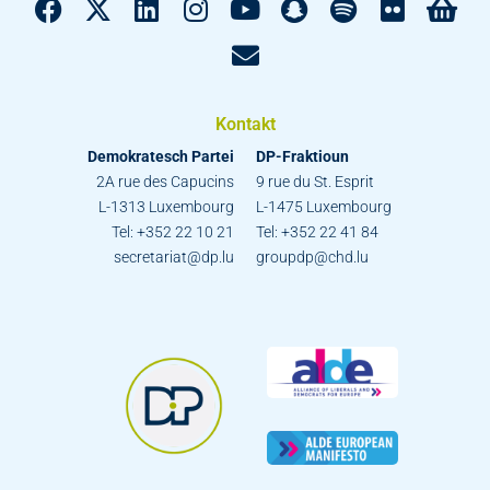
Kontakt
Demokratesch Partei
DP-Fraktioun
2A rue des Capucins
9 rue du St. Esprit
L-1313 Luxembourg
L-1475 Luxembourg
Tel: +352 22 10 21
Tel: +352 22 41 84
secretariat@dp.lu
groupdp@chd.lu