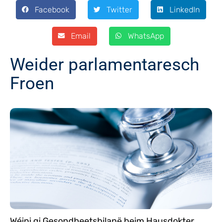
Facebook
Twitter
LinkedIn
Email
WhatsApp
Weider parlamentaresch
Froen
Wéini gi Gesondheetsbilanë beim Hausdokter