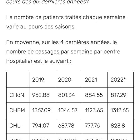
cours des dix dernières années?
Le nombre de patients traités chaque semaine
varie au cours des saisons.
En moyenne, sur les 4 dernières années, le
nombre de passages par semaine par centre
hospitalier est le suivant :
2019
2020
2021
2022*
CHdN
952.88
801.34
884.55
817.29
CHEM
1367.09
1046.57
1123.65
1312.65
CHL
794.07
687.78
777.76
823.8