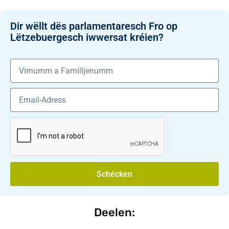
Dir wëllt dës parlamentaresch Fro op
Lëtzebuergesch iwwersat kréien?
Schécken
Deelen: