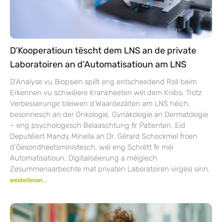
D’Kooperatioun tëscht dem LNS an de private
Laboratoiren an d’Automatisatioun am LNS
D’Analyse vu Biopsien spillt eng entscheedend Roll beim
Erkennen vu schwéiere Krankheeten wéi dem Kriibs. Trotz
Verbesserunge bleiwen d’Waardezäiten am LNS héich,
besonnesch an der Onkologie, Gynäkologie an Dermatologie
– eng psychologesch Belaaschtung fir Patienten. Eid
Deputéiert Mandy Minella an Dr. Gérard Schockmel froen
d’Gesondheetsministesch, wéi eng Schrëtt fir méi
Automatisatioun, Digitaliséierung a méiglech
Zesummenaarbechte mat privaten Laboratoiren virgesi sinn.
weiderliesen...