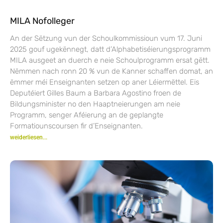
MILA Nofolleger
An der Sëtzung vun der Schoulkommissioun vum 17. Juni
2025 gouf ugekënnegt, datt d’Alphabetiséierungsprogramm
MILA ausgeet an duerch e neie Schoulprogramm ersat gëtt.
Nëmmen nach ronn 20 % vun de Kanner schaffen domat, an
ëmmer méi Enseignanten setzen op aner Léiermëttel. Eis
Deputéiert Gilles Baum a Barbara Agostino froen de
Bildungsminister no den Haaptneierungen am neie
Programm, senger Aféierung an de geplangte
Formatiounscoursen fir d’Enseignanten.
weiderliesen...