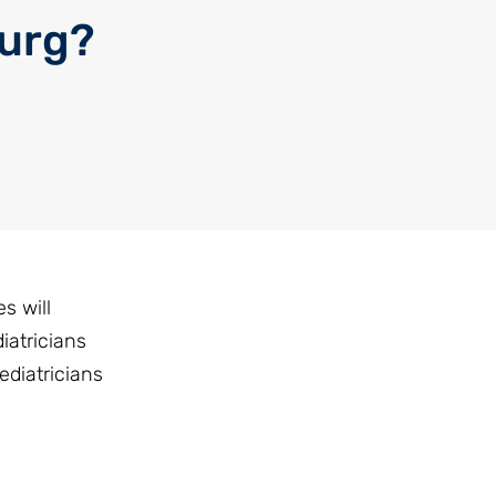
ourg?
s will
iatricians
diatricians