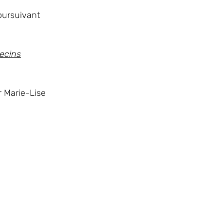
oursuivant
ecins
r Marie-Lise