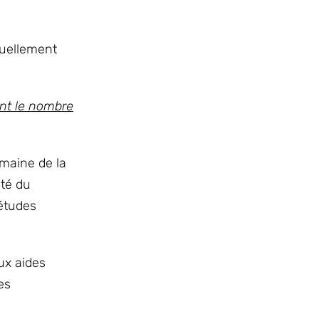
tuellement
ent le nombre
omaine de la
ité du
études
aux aides
es