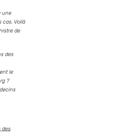
à une
s cas.
Voilà
nistre de
ns des
ent le
rg ?
édecins
s des