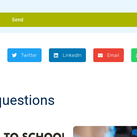
Send
Twitter
LinkedIn
Email
questions