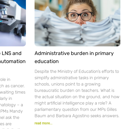
e LNS and
Administrative burden in primary
 automation
education
Despite the Ministry of Education’s efforts to
simplify administrative tasks in primary
ole in
schools, unions point to a growing
ch as cancer.
bureaucratic burden on teachers. What is
waiting times
the actual situation on the ground, and how
arly in
might artificial intelligence play a role? A
matology – a
parliamentary question from our MPs Gilles
r PMs Mandy
Baum and Barbara Agostino seeks answers.
el ask the
es are
read more...