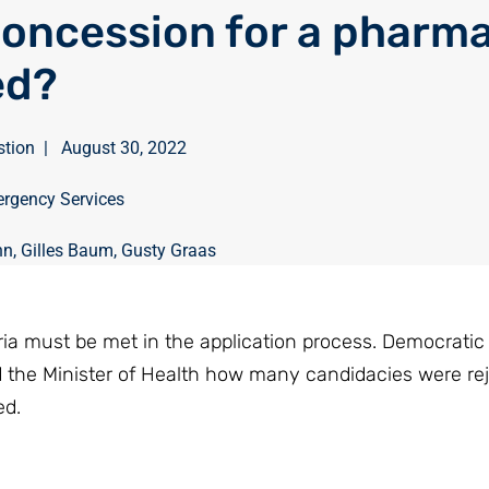
concession for a pharm
ed?
stion
|
August 30, 2022
rgency Services
nn
,
Gilles Baum
,
Gusty Graas
teria must be met in the application process. Democrati
 the Minister of Health how many candidacies were re
ed.