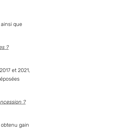
 ainsi que
es ?
2017 et 2021,
 déposées
oncession ?
s obtenu gain