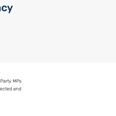
acy
c Party MPs
jected and