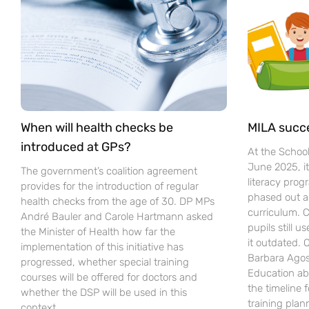
When will health checks be
MILA succ
introduced at GPs?
At the Schoo
June 2025, i
The government’s coalition agreement
literacy pro
provides for the introduction of regular
phased out a
health checks from the age of 30. DP MPs
curriculum. C
André Bauler and Carole Hartmann asked
pupils still u
the Minister of Health how far the
it outdated.
implementation of this initiative has
Barbara Agost
progressed, whether special training
Education ab
courses will be offered for doctors and
the timeline 
whether the DSP will be used in this
training plan
context.