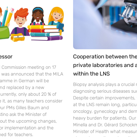
essor
Cooperation between th
private laboratories and
l Commission meeting on 17
within the LNS
t was announced that the MILA
gramme in German will be
Biopsy analysis plays a crucial r
nd replaced by a new
diagnosing serious diseases su
urrently, only about 20 % of
Despite certain improvements, 
se it, as many teachers consider
at the LNS remain long, particul
 Our PMs Gilles Baum and
oncology, gynecology and der
ino ask the Minister of
heavy burden for patients. Ou
out the upcoming changes,
Minella and Dr. Gérard Schockm
for implementation and the
Minister of Health what measur
ned for teachers.