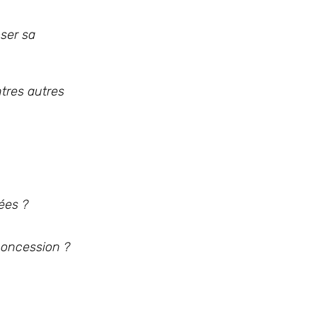
ser sa
ntres autres
ées ?
 concession ?