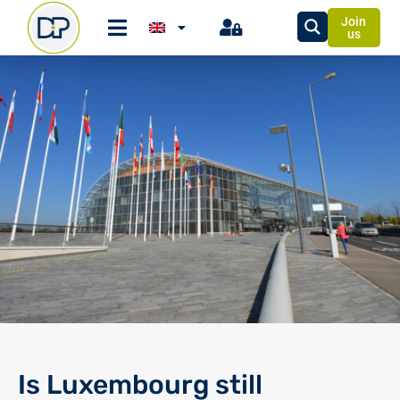
Join
us
Is Luxembourg still