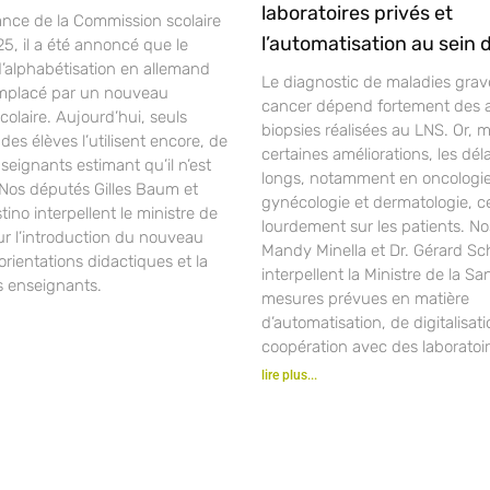
laboratoires privés et
ance de la Commission scolaire
l’automatisation au sein 
25, il a été annoncé que le
alphabétisation en allemand
Le diagnostic de maladies gra
mplacé par un nouveau
cancer dépend fortement des 
laire. Aujourd’hui, seuls
biopsies réalisées au LNS. Or, 
des élèves l’utilisent encore, de
certaines améliorations, les déla
ignants estimant qu’il n’est
longs, notamment en oncologie
 Nos députés Gilles Baum et
gynécologie et dermatologie, c
ino interpellent le ministre de
lourdement sur les patients. N
ur l’introduction du nouveau
Mandy Minella et Dr. Gérard S
orientations didactiques et la
interpellent la Ministre de la Sa
s enseignants.
mesures prévues en matière
d’automatisation, de digitalisat
coopération avec des laboratoir
lire plus...