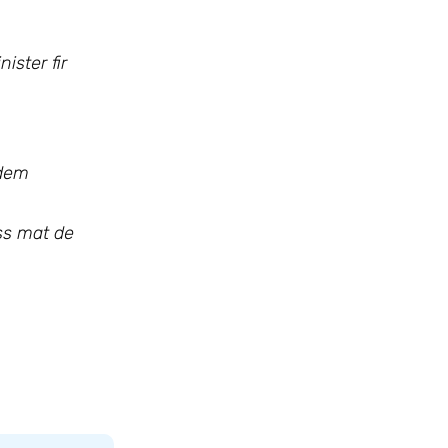
ster fir
 dem
ss mat de