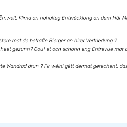
Ëmwelt, Klima an nohalteg Entwécklung an dem Här Mini
tere mat de betraffe Bierger an hirer Vertriedung ?
eeënheet gezunn? Gouf et och schonn eng Entrevue mat
 Wandrad drun ? Fir wéini gëtt dermat gerechent, da