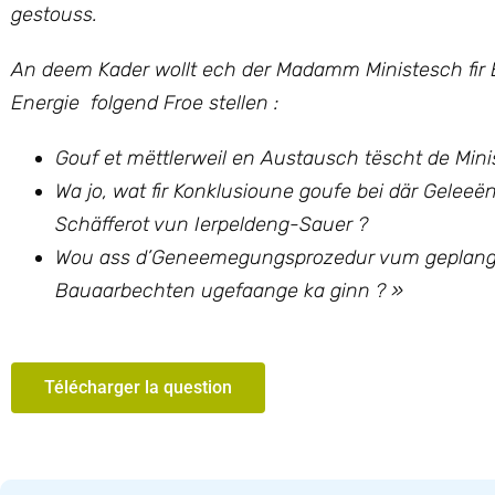
gestouss.
An deem Kader wollt ech
der Madamm Ministesch fir 
Energie
folgend Froe stellen :
Gouf et mëttlerweil en Austausch tëscht de Minis
Wa jo, wat fir Konklusioune goufe bei där Gel
Schäfferot vun Ierpeldeng-Sauer ?
Wou ass d’Geneemegungsprozedur vum geplangte
Bauaarbechten ugefaange ka ginn ? »
Télécharger la question