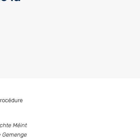
procédure
schte Méint
te Gemenge