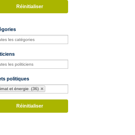
égories
ticiens
ts politiques
imat et énergie (36)