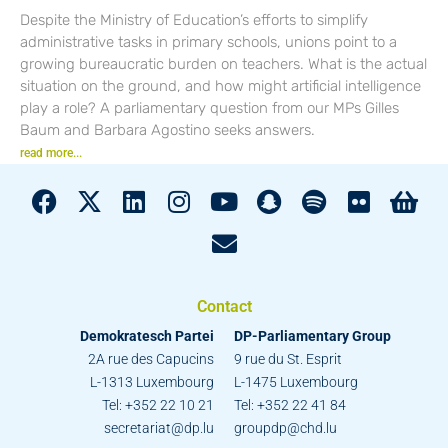
Despite the Ministry of Education’s efforts to simplify
administrative tasks in primary schools, unions point to a
growing bureaucratic burden on teachers. What is the actual
situation on the ground, and how might artificial intelligence
play a role? A parliamentary question from our MPs Gilles
Baum and Barbara Agostino seeks answers.
read more...
Contact
Demokratesch Partei
DP-Parliamentary Group
2A rue des Capucins
9 rue du St. Esprit
L-1313 Luxembourg
L-1475 Luxembourg
Tel: +352 22 10 21
Tel: +352 22 41 84
secretariat@dp.lu
groupdp@chd.lu